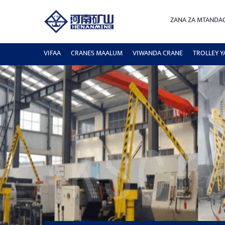
ZANA ZA MTANDA
VIFAA
CRANES MAALUM
VIWANDA CRANE
TROLLEY Y