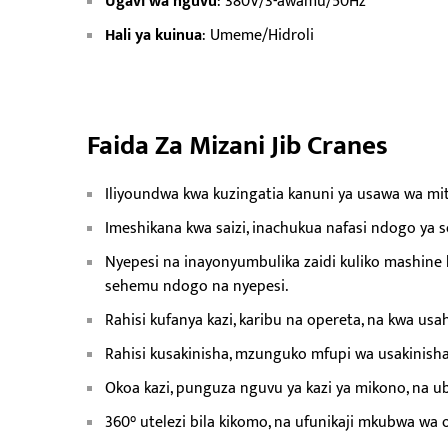
Ugavi wa nguvu
: 380V/3-awamu/50Hz
Hali ya kuinua
: Umeme/Hidroli
Faida Za Mizani Jib Cranes
Iliyoundwa kwa kuzingatia kanuni ya usawa wa m
Imeshikana kwa saizi, inachukua nafasi ndogo ya 
Nyepesi na inayonyumbulika zaidi kuliko mashine 
sehemu ndogo na nyepesi.
Rahisi kufanya kazi, karibu na opereta, na kwa usah
Rahisi kusakinisha, mzunguko mfupi wa usakinishaji
Okoa kazi, punguza nguvu ya kazi ya mikono, na ub
360° utelezi bila kikomo, na ufunikaji mkubwa wa 