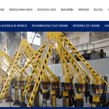
ONI
WASILIANA NASI
KUHUSU SISI
MAOMBI
MIRADI
BLOGI
A KUINUA & WINCH
KISAMBAZAJI CHA CRANE
SEHEMU ZA CRANE
UH