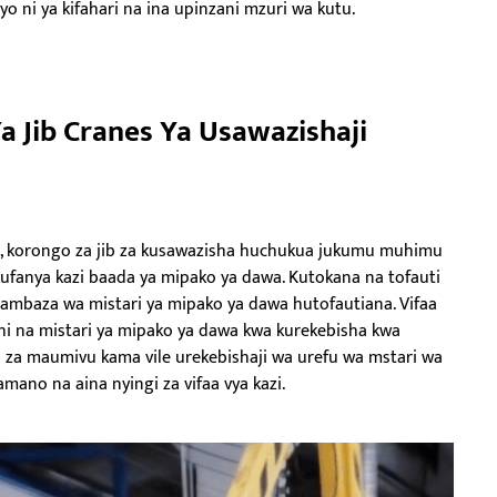
i ya kifahari na ina upinzani mzuri wa kutu.
 Jib Cranes Ya Usawazishaji
zia, korongo za jib za kusawazisha huchukua jukumu muhimu
 kufanya kazi baada ya mipako ya dawa. Kutokana na tofauti
usambaza wa mistari ya mipako ya dawa hutofautiana. Vifaa
ihi na mistari ya mipako ya dawa kwa kurekebisha kwa
i za maumivu kama vile urekebishaji wa urefu wa mstari wa
mano na aina nyingi za vifaa vya kazi.