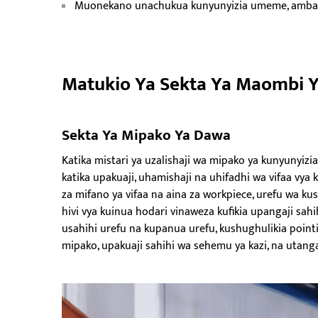
Muonekano unachukua kunyunyizia umeme, ambayo n
Matukio Ya Sekta Ya Maombi Ya
Sekta Ya Mipako Ya Dawa
Katika mistari ya uzalishaji wa mipako ya kunyunyi
katika upakuaji, uhamishaji na uhifadhi wa vifaa vya
za mifano ya vifaa na aina za workpiece, urefu wa k
hivi vya kuinua hodari vinaweza kufikia upangaji sah
usahihi urefu na kupanua urefu, kushughulikia point
mipako, upakuaji sahihi wa sehemu ya kazi, na utanga