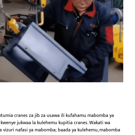
tumia cranes za jib za usawa ili kufahamu mabomba ya
i kwenye jukwaa la kulehemu kupitia cranes. Wakati wa
sha vizuri nafasi ya mabomba; baada ya kulehemu, mabomba