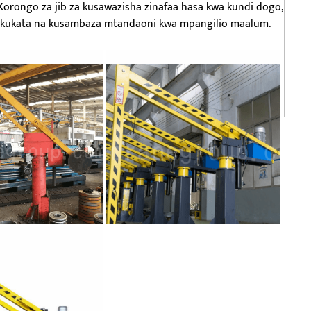
orongo za jib za kusawazisha zinafaa hasa kwa kundi dogo,
na kukata na kusambaza mtandaoni kwa mpangilio maalum.