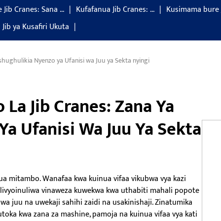
 Jib Cranes: Sana ...
Kufafanua Jib Cranes: ...
Kusimama bure 
 Jib ya Kusafiri Ukuta
shughulikia Nyenzo ya Ufanisi wa Juu ya Sekta nyingi
 La Jib Cranes: Zana Ya
a Ufanisi Wa Juu Ya Sekta
inua mitambo. Wanafaa kwa kuinua vifaa vikubwa vya kazi
vilivyoinuliwa vinaweza kuwekwa kwa uthabiti mahali popote
wa juu na uwekaji sahihi zaidi na usakinishaji. Zinatumika
toka kwa zana za mashine, pamoja na kuinua vifaa vya kati