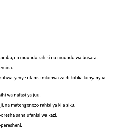
itambo, na muundo rahisi na muundo wa busara.
semina.
kubwa, yenye ufanisi mkubwa zaidi katika kunyanyua
ihi wa nafasi ya juu.
, na matengenezo rahisi ya kila siku.
oresha sana ufanisi wa kazi.
operesheni.