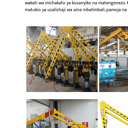
wakati wa michakato ya kusanyiko na matengenezo. K
matukio ya uzalishaji wa aina mbalimbali, pamoja 