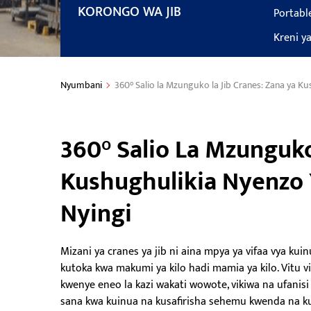
KORONGO WA JIB
Portable
Kreni ya
Nyumbani
360° Salio la Mzunguko la Jib Cranes: Zana ya Ku
360° Salio La Mzunguko
Kushughulikia Nyenzo Y
Nyingi
Mizani ya cranes ya jib ni aina mpya ya vifaa vya ku
kutoka kwa makumi ya kilo hadi mamia ya kilo. Vitu 
kwenye eneo la kazi wakati wowote, vikiwa na ufanisi 
sana kwa kuinua na kusafirisha sehemu kwenda na ku