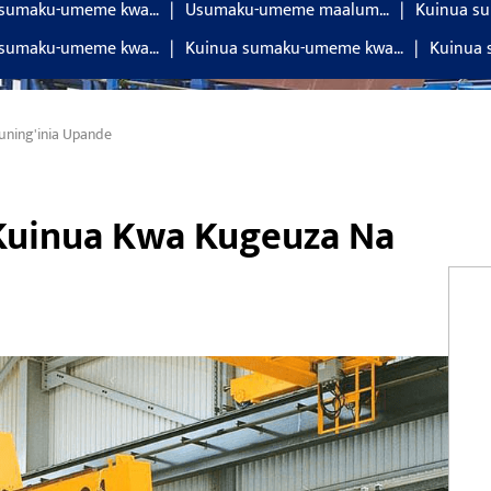
 sumaku-umeme kwa…
Usumaku-umeme maalum…
Kuinua s
 sumaku-umeme kwa…
Kuinua sumaku-umeme kwa…
Kuinua
ning'inia Upande
inua Kwa Kugeuza Na