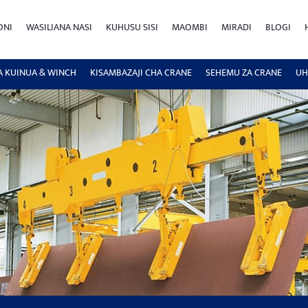
ONI
WASILIANA NASI
KUHUSU SISI
MAOMBI
MIRADI
BLOGI
A KUINUA & WINCH
KISAMBAZAJI CHA CRANE
SEHEMU ZA CRANE
UH