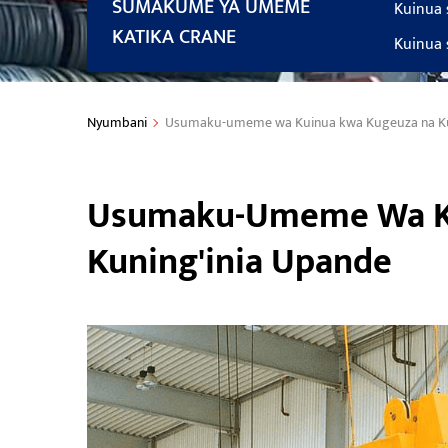
SUMAKUME YA UMEME
Kuinua
KATIKA CRANE
Kuinua
Nyumbani
Usumaku-umeme wa Kuinua kwa Kugeuza na Ku
Usumaku-Umeme Wa Ku
Kuning'inia Upande