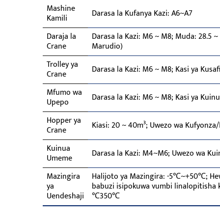
Mashine
Darasa la Kufanya Kazi: A6~A7
Kamili
Daraja la
Darasa la Kazi: M6 ~ M8; Muda: 28.5 ~ 
Crane
Marudio)
Trolley ya
Darasa la Kazi: M6 ~ M8; Kasi ya Kus
Crane
Mfumo wa
Darasa la Kazi: M6 ~ M8; Kasi ya Kuin
Upepo
Hopper ya
Kiasi: 20 ~ 40m³; Uwezo wa Kufyonza
Crane
Kuinua
Darasa la Kazi: M4~M6; Uwezo wa Kuin
Umeme
Mazingira
Halijoto ya Mazingira: -5℃~+50℃; Hew
ya
babuzi isipokuwa vumbi linalopitisha 
Uendeshaji
℃350℃