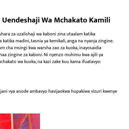
a Uendeshaji Wa Mchakato Kamili
hara za uzalishaji wa kaboni zina utaalam katika
atika madini, tasnia ya kemikali, anga na nyanja zingine.
um cha msingi kwa warsha zao za kuoka, inayosaidia
idhaa zingine za kaboni. Ni nyenzo muhimu kwa ajili ya
chakato wa kuoka, na kazi zake kuu kama ifuatavyo:
 kijani vya anode ambavyo havijaokwa hupakiwa vizuri kwenye