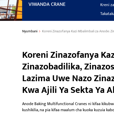
VIWANDA CRANE
Kreni z
Takatak
Nyumbani
Koreni Zinazofanya Kazi Mbalimbali za Anode: Zina
Koreni Zinazofanya Kaz
Zinazobadilika, Zinazos
Lazima Uwe Nazo Zinaz
Kwa Ajili Ya Sekta Ya A
Anode Baking Multifunctional Cranes ni kifaa kikub
kushikilia, na pia kifaa maalum cha kuoka kuzuia kabo