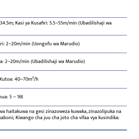
34.5m; Kasi ya Kusafiri: 5.5~55m/min (Ubadilishaji wa
afiri: 2~20m/min (Uongofu wa Marudio)
ua: 2~20m/min (Ubadilishaji wa Marudio)
/Kutoa: 40~70m³/h
ua: 5 ~ 16t
a haitakuwa na gesi zinazoweza kuwaka, zinazolipuka na
kaboni; Kiwango cha juu cha joto cha vifaa vya kusindika: