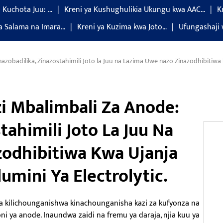
a Kuchota Juu: …
Kreni ya Kushughulikia Ukungu kwa AAC…
K
a Salama na Imara…
Kreni ya Kuzima kwa Joto…
Ufungashaji 
zobadilika, Zinazostahimili Joto la Juu na Lazima Uwe nazo Zinazodhibitiwa kw
i Mbalimbali Za Anode:
tahimili Joto La Juu Na
odhibitiwa Kwa Ujanja
lumini Ya Electrolytic.
wa kilichounganishwa kinachounganisha kazi za kufyonza na
ni ya anode. Inaundwa zaidi na fremu ya daraja, njia kuu ya