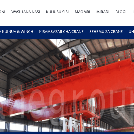
ONI
WASILIANA NASI
KUHUSU SISI
MAOMBI
MIRADI
BLOGI
A KUINUA & WINCH
KISAMBAZAJI CHA CRANE
SEHEMU ZA CRANE
UH