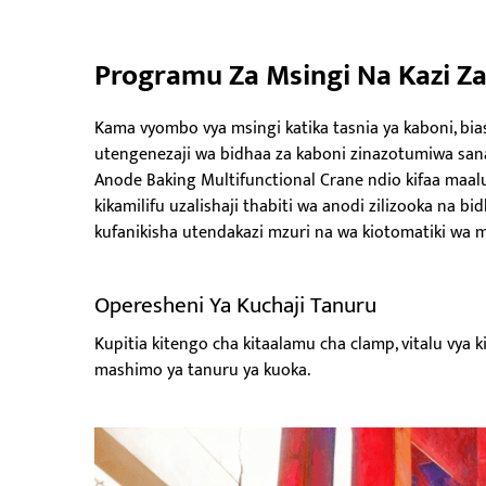
Programu Za Msingi Na Kazi Z
Kama vyombo vya msingi katika tasnia ya kaboni, bias
utengenezaji wa bidhaa za kaboni zinazotumiwa sana k
Anode Baking Multifunctional Crane ndio kifaa maal
kikamilifu uzalishaji thabiti wa anodi zilizooka na b
kufanikisha utendakazi mzuri na wa kiotomatiki wa m
Operesheni Ya Kuchaji Tanuru
Kupitia kitengo cha kitaalamu cha clamp, vitalu vya
mashimo ya tanuru ya kuoka.