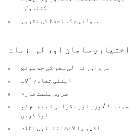
کنٹرول۔
وولٹیج کم تحفظ کی تقریب.
اختیاری سامان اور لوازمات
برج اور ٹرالی سفر کی حد سوئچ
اینٹی تصادم آلات
سروس پلیٹ فارم
سینسنگ / وزن اور نگرانی کے نظام کو
لوڈ کریں
آڈیو یا لائٹ انتباہی نظام