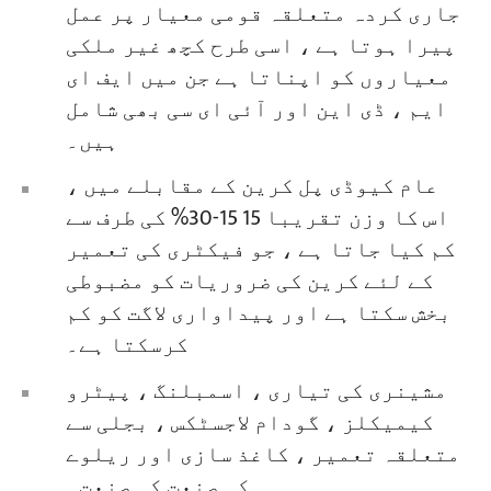
جاری کردہ متعلقہ قومی معیار پر عمل
پیرا ہوتا ہے ، اسی طرح کچھ غیر ملکی
معیاروں کو اپناتا ہے جن میں ایف ای
ایم ، ڈی این اور آئی ای سی بھی شامل
ہیں۔
عام کیوڈی پل کرین کے مقابلے میں ،
اس کا وزن تقریبا 15 15-30% کی طرف سے
کم کیا جاتا ہے ، جو فیکٹری کی تعمیر
کے لئے کرین کی ضروریات کو مضبوطی
بخش سکتا ہے اور پیداواری لاگت کو کم
کرسکتا ہے۔
مشینری کی تیاری ، اسمبلنگ ، پیٹرو
کیمیکلز ، گودام لاجسٹکس ، بجلی سے
متعلقہ تعمیر ، کاغذ سازی اور ریلوے
کی صنعت کی صنعت۔