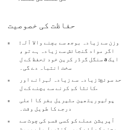
حفاظت کی خصوصیت
وزن سے زیادہ بوجھ سے بچنے والا آلہ:
اگر مواد گنجائش سے زیادہ ہے تو ،
سنگل گرڈر کرین خود تحفظ کے ل a ایک
سخت انتباہ دے گی۔
حد سوئچ: زیادہ سے زیادہ لہرانے اور
کانٹا کم کرنے سے بچنے کے ل.
پولیوریتھین مٹیریل بفر کا اعلی
درجے کا طویل وقت۔
آپریشن عملے کو کسی قسم کی چوٹ سے
بچنے کے لئے کمرہ کنٹرول یا ریموٹ