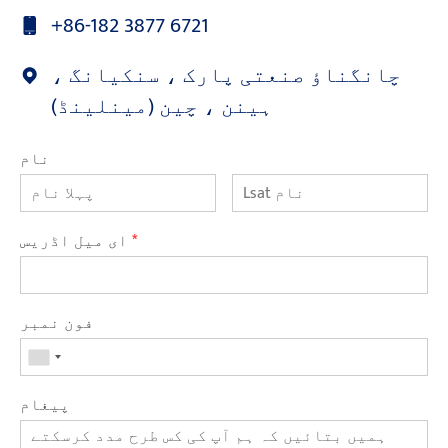
+86-182 3877 6721
چانگناؤ صنعتی پارک ، سنکیانگ ،
ہینن ، چین (مینلینڈ)
نام
*
ای میل اڈریس
فون نمبر
پیغام