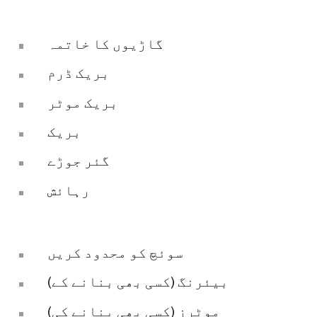
گاڑیوں کا خاتمہ
بریک ڈرم
بریک موٹر
بریک
گئر جوڑے
رہائش
سوئچ کو محدود کریں
بیئرنگ (کسی بھی بنانے کے)
موٹرز (کسی بھی بنانے کی)