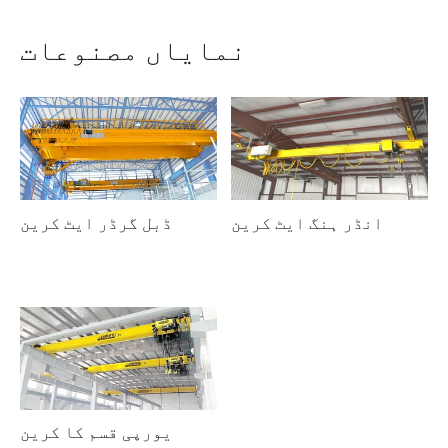
نمایاں مصنوعات
انڈر ہنگ ایٹ کرین
ڈبل گرڈر ایٹ کرین
یورپی قسم کا کرین