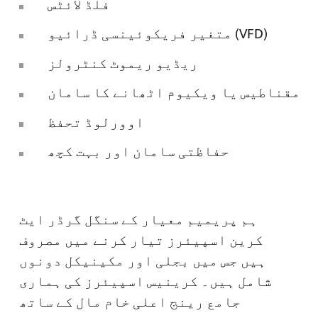
فلڈ لائٹس
متغیر فریکوئینسی ڈرائیو (VFD)
ریڈیو ریموٹ کنٹرولز
مقناطیس یا ویکیوم اٹھانے کا سامان
اوورلوڈ تحفظ
حفاظتی سامان اور بہت کچھ
ہم پریمیم معیار کے سنگل گرڈر ایٹ
کرین اسپیئرز تیار کرنے میں مصروف
ہیں جس میں بجلی اور مکینیکل دونوں
شامل ہیں۔ کرینیس اسپیئرز کی ہماری
جامع رینج اعلی خام مال کے ساتھ