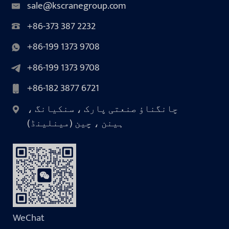
sale@kscranegroup.com
+86-373 387 2232
+86-199 1373 9708
+86-199 1373 9708
+86-182 3877 6721
چانگناؤ صنعتی پارک ، سنکیانگ ،
ہینن ، چین (مینلینڈ)
WeChat