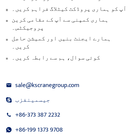
آپ کو ہماری پروڈکٹ کیٹلاگ فراہم کریں۔
ہماری کمپنی سے آپ کے مقامی کرین
پروجیکٹس۔
ہمارے ایجنٹ بنیں اور کمیشن حاصل
کریں۔
کوئی سوال، ہم سے رابطہ کریں۔
sale@kscranegroup.com
جیسمینفزب
+86-373 387 2232
+86-199 1373 9708