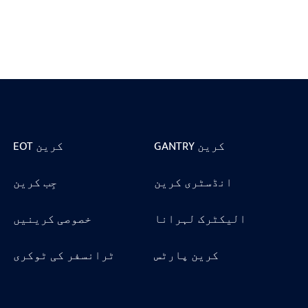
GANTRY کرین
EOT کرین
انڈسٹری کرین
جِب کرین
الیکٹرک لہرانا
خصوصی کرینیں
کرین پارٹس
ٹرانسفر کی ٹوکری