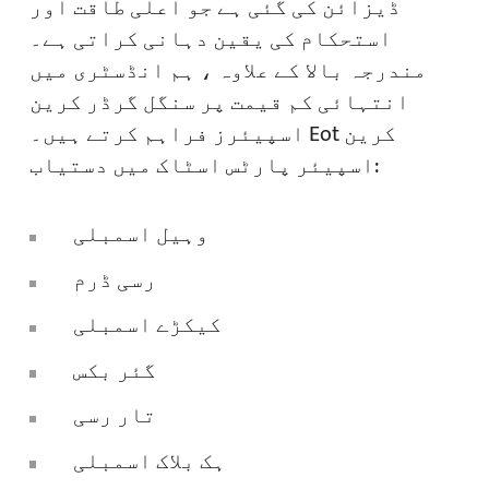
ڈیزائن کی گئی ہے جو اعلی طاقت اور
استحکام کی یقین دہانی کراتی ہے۔
مندرجہ بالا کے علاوہ ، ہم انڈسٹری میں
انتہائی کم قیمت پر سنگل گرڈر کرین
اسپیئرز فراہم کرتے ہیں۔ Eot کرین
اسپیئر پارٹس اسٹاک میں دستیاب:
وہیل اسمبلی
رسی ڈرم
کیکڑے اسمبلی
گئر بکس
تار رسی
ہک بلاک اسمبلی