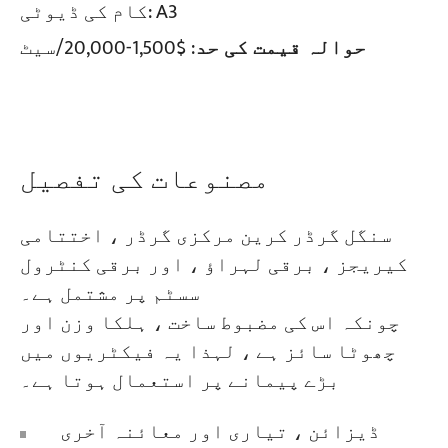
: A3
کام کی ڈیوٹی
حوالہ قیمت کی حد
: $1,500-20,000/سیٹ
منصوبے
بلاگز
خبریں
درخواستیں
ہمارے بارے میں
ہم سے رابطہ کریں
مصنوعات کی تفصیل
سنگل گرڈر کرین مرکزی گرڈر ، اختتامی
کیریجز ، برقی لہراؤ ، اور برقی کنٹرول
سسٹم پر مشتمل ہے۔
چونکہ اس کی مضبوط ساخت ، ہلکا وزن اور
چھوٹا سائز ہے ، لہذا یہ فیکٹریوں میں
بڑے پیمانے پر استعمال ہوتا ہے۔
ڈیزائن ، تیاری اور معائنہ آخری