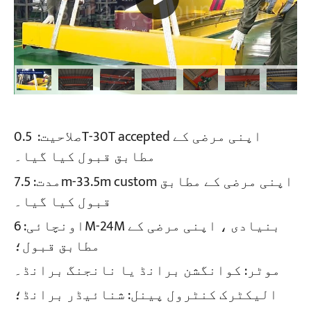
صلاحیت:
0.5T-30T accepted اپنی مرضی کے
مطابق قبول کیا گیا۔
مدت:
7.5m-33.5m custom اپنی مرضی کے مطابق
قبول کیا گیا۔
اونچائی:
6M-24M بنیادی ، اپنی مرضی کے
مطابق قبول؛
موٹر:
کوانگشن برانڈ یا نانجنگ برانڈ۔
الیکٹرک کنٹرول پینل:
شنائیڈر برانڈ؛