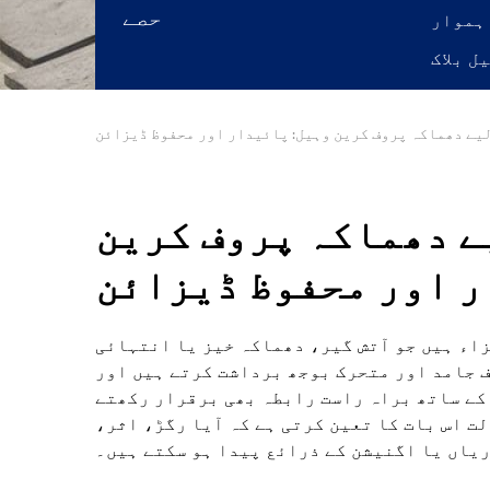
حصے
یے دھماکہ پروف کرین وہیل: پائیدار اور محفوظ ڈیزائن
ے دھماکہ پروف کرین
ر اور محفوظ ڈیزائن
اء ہیں جو آتش گیر، دھماکہ خیز یا انتہائی
ف جامد اور متحرک بوجھ برداشت کرتے ہیں اور
کے ساتھ براہ راست رابطہ بھی برقرار رکھتے
ت اس بات کا تعین کرتی ہے کہ آیا رگڑ، اثر،
ریاں یا اگنیشن کے ذرائع پیدا ہو سکتے ہیں۔