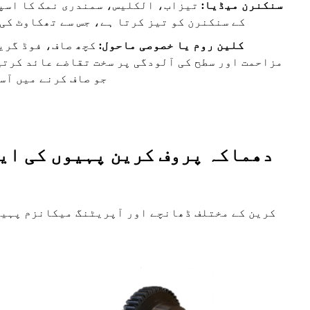
سنکنرن میڈیا:
تیزاب، الکلیس، سمندری نمک کا اسپر
کے سنکنرن کو تیز کرتا ہے، جس سے تھکاوٹ کی
کلین روم یا خصوصی ماحول:
کچھ صاف، فوڈ گری
مزاحمت اور سطح کی آلودگی پر سخت تقاضے عائد کرتی
جو صاف کرنے میں آس
دھماکہ پروف کرین پہیوں کی ایپ
کرین کے مختلف ڈھانچے اور آپریٹنگ میکانزم پہیے