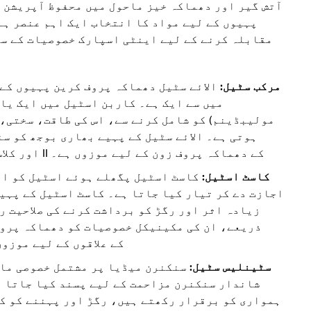
آتش گیر اور دھماکہ خیز ماحول میں محفوظ آپریشن ک
پہیوں کے لیے مواد کا انتخاب ایک اہم عنصر ہے۔
مقابلہ کرنے کے لیے اینٹی اسپارک خصوصیات کے سا
مرکب سٹیل:
الائے سٹیل دھماکہ پروف کرین پہیوں کے 
میں سے ایک ہے۔ کاربن اسٹیل میں ایک یا
مولیبڈینم) کو شامل کرنے سے، اس کی طاقت، سختی، 
ہوتی ہے۔ الائے سٹیل کے پہیے بھاری بوجھ کو س
کارکردگی کو برقرار رکھ سکتے ہیں، کلاس I اور کلاس II کے دھماکہ پروف زون کے لیے موزوں ہے۔
کاسٹ اسٹیل:
کاسٹ اسٹیل پگھلے ہوئے اسٹیل کو ایک
اجازت دے کر تیار کیا جاتا ہے۔ کاسٹ اسٹیل کے پہی
زیادہ اثر اور رگڑ کو برداشت کرنے کی صلاحیت ر
ذریعے، ان کی مکینیکل خصوصیات کو دھماکہ پروف
بنایا جا سکتا ہے، جو کلاس I اور کلاس II کے علاقوں کے ل
سٹینلیس سٹیل:
سنکنرن میڈیا پر مشتمل خصوصی ماح
شاندار سنکنرن مزاحمت کے لیے پسند کیا جاتا ہ
ہمواری کو برقرار رکھتے ہیں، رگڑ اور پہننے کو کم