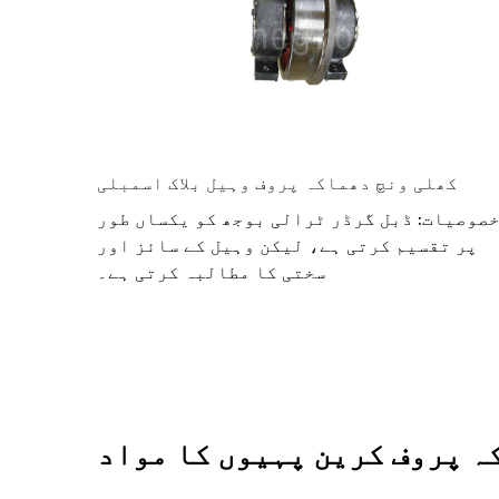
کھلی ونچ دھماکہ پروف وہیل بلاک اسمبلی
صوصیات: ڈبل گرڈر ٹرالی بوجھ کو یکساں طور
پر تقسیم کرتی ہے، لیکن وہیل کے سائز اور
سختی کا مطالبہ کرتی ہے۔
ہ پروف کرین پہیوں کا مواد