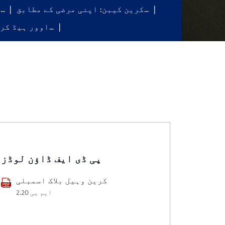
کرین کیبن: اپنی مرضی کے مطابق…
الیکٹرک لہرانے والی
اوور ہیڈ کرین وہیل بلاک…
پی ڈی ایف ڈاؤن لوڈز
کرین وہیل بلاک اسمبلی
2.20 ایم بی