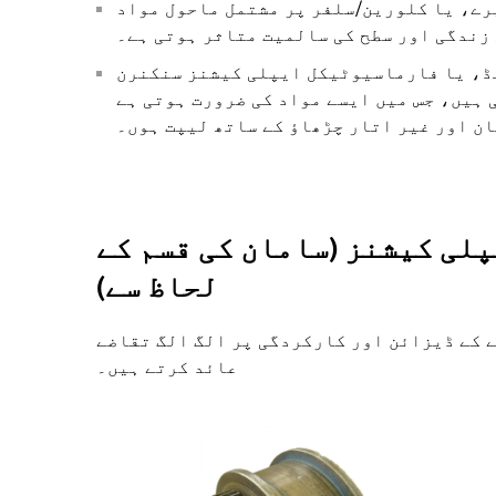
ے، یا کلورین/سلفر پر مشتمل ماحول مواد
 زندگی اور سطح کی سالمیت متاثر ہوتی ہے۔
ڈ، یا فارماسیوٹیکل ایپلی کیشنز سنکنرن
 ہیں، جس میں ایسے مواد کی ضرورت ہوتی ہے
ان اور غیر اتار چڑھاؤ کے ساتھ لیپت ہوں۔
لی کیشنز (سامان کی قسم کے
لحاظ سے)
 کے ڈیزائن اور کارکردگی پر الگ الگ تقاضے
عائد کرتے ہیں۔