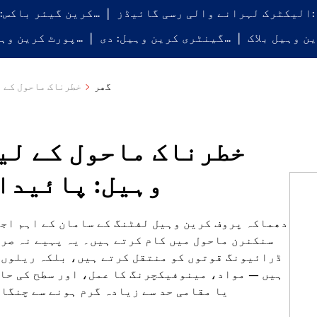
 رسی گائیڈز: …
کرین گیئر باکس: ہموار…
گینٹری کرین وہیل: دی…
پورٹ کرین وہیل بلاک…
گھر
خطرناک ماحول کے ل
خطرناک ماحول کے لی
وہیل: پائیدا
دھماکہ پروف کرین وہیل لفٹنگ کے سامان کے اہم اجز
سنکنرن ماحول میں کام کرتے ہیں۔ یہ پہیے نہ صر
ڈرائیونگ قوتوں کو منتقل کرتے ہیں، بلکہ ریلوں 
ہیں — مواد، مینوفیکچرنگ کا عمل، اور سطح کی حال
یا مقامی حد سے زیادہ گرم ہونے سے چنگا