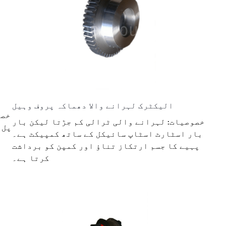
الیکٹرک لہرانے والا دھماکہ پروف وہیل
خصو
خصوصیات: لہرانے والی ٹرالی کم جڑتا لیکن بار
پل 
بار اسٹارٹ اسٹاپ سائیکل کے ساتھ کمپیکٹ ہے۔
پہیے کا جسم ارتکاز تناؤ اور کمپن کو برداشت
کرتا ہے۔