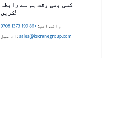
کسی بھی وقت ہم سے رابطہ
کریں!
واٹس ایپ:
+86-199 1373 9708
sales@kscranegroup.com
ای میل: