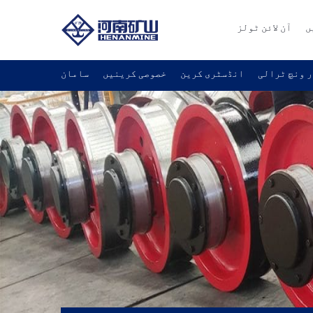
ں
آن لائن ٹولز
 ونچ ٹرالی
انڈسٹری کرین
خصوصی کرینیں
سامان