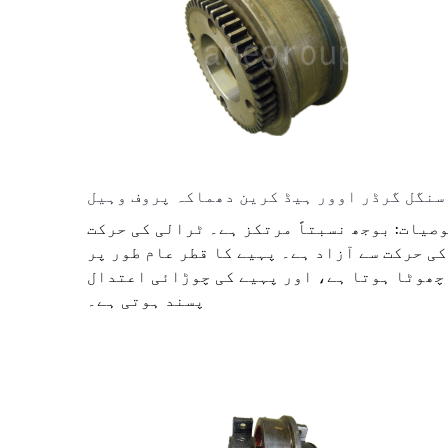
سنگل گرڈر اوور ہیڈ کرین دھماکہ پروف وہیل
صیات: بوجھ نسبتاً مرتکز ہے۔ ٹرالی کی حرکت
کی حرکت سے آزاد ہے۔ پہیے کا قطر عام طور پر
چھوٹا ہوتا ہے، اور پہیے کی چوڑائی اعتدال
پسند ہوتی ہے۔