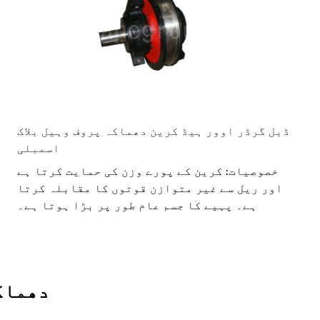
ڈبل گرڈر اوور ہیڈ کرین دھماکہ پروف وہیل بلاک
خ
اسمبلی
خصوصیات: کرین کے پورے وزن کی حمایت کرتا ہے
اور ریل سے غیر متوازن قوتوں کا مقابلہ کرتا
ہے۔ پہیے کا جسم عام طور پر بڑا ہوتا ہے۔
دھماک