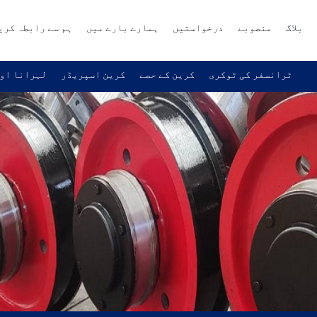
بلاگ
منصوبے
درخواستیں
ہمارے بارے میں
ہم سے رابطہ کری
ٹرانسفر کی ٹوکری
کرین کے حصے
کرین اسپریڈر
لہرانا اور