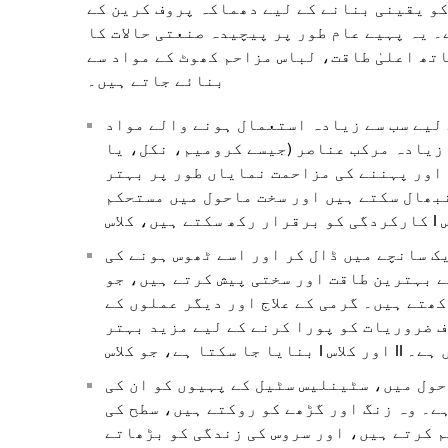
و یقینی بنانے کے لیے دھماکہ پروف کرین کے
 یہ پہیے عام طور پر پیچیدہ صنعتی حالات کا
تھ اعلیٰ طاقت، لباس مزاحم کھوٹ کے مواد سے
بنائے جاتے ہیں۔
لیے سب سے زیادہ استعمال ہونے والے مواد
 زیادہ مرکب عناصر (جیسے کرومیم، نکل، یا
اور پہننے کی مزاحمت نمایاں طور پر بہتر
نبھال سکتے ہیں اور سخت ماحول میں مستحکم
 سانچے میں ڈال کر اور اسے ٹھوس ہونے کی
ے بہترین طاقت اور سختی پیش کرتے ہیں، جو
کھتے ہیں۔ گرمی کے علاج اور دیگر عملوں کے
 ضروریات کو پورا کرنے کے لیے مزید بہتر
یے موزوں ہے۔
ول میں، سٹینلیس سٹیل کے پہیوں کو ان کی
ے۔ وہ زنگ اور گڑھے کو روکتے ہیں، سطح کی
 کرتے ہیں، اور سروس کی زندگی کو بڑھاتے