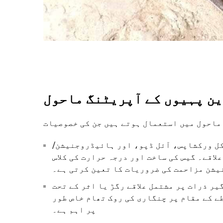
ن پہیوں کے آپریٹنگ ماحول
ل ورکشاپس، آئل ڈپو، اور ہائیڈروجنیشن/
کی ساخت اور درجہ حرارت کی کلاس (T1–T6) قابل اجازت زیادہ سے
یشن مزاحمت کی ضروریات کا تعین کرتی ہے۔
ر ذرات پر مشتمل علاقے رگڑ یا اثر کے تحت
ے کے مقام پر چنگاری کی روک تھام خاص طور
پر اہم ہے۔