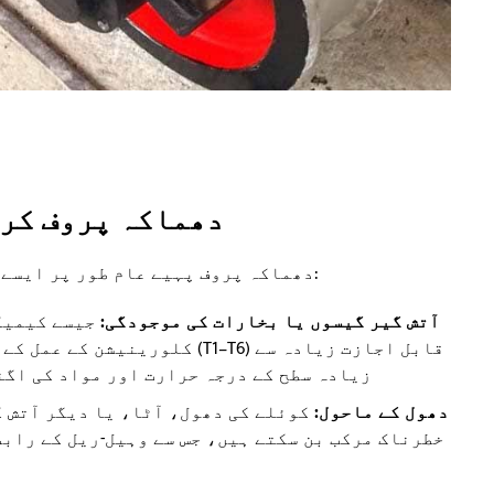
دھماکہ پروف کری
دھماکہ پروف پہیے عام طور پر ایسے ماحول میں استعمال ہوتے ہیں جن کی خصوصیات:
آتش گیر گیسوں یا بخارات کی موجودگی:
جیسے کیمیک
کلورینیشن کے عمل کے علاقے۔ گیس 
زیادہ سطح کے درجہ حرارت اور مواد کی اگن
دھول کے ماحول:
کوئلے کی دھول، آٹا، یا دیگر آتش گی
خطرناک مرکب بن سکتے ہیں، جس سے وہیل-ریل کے رابط