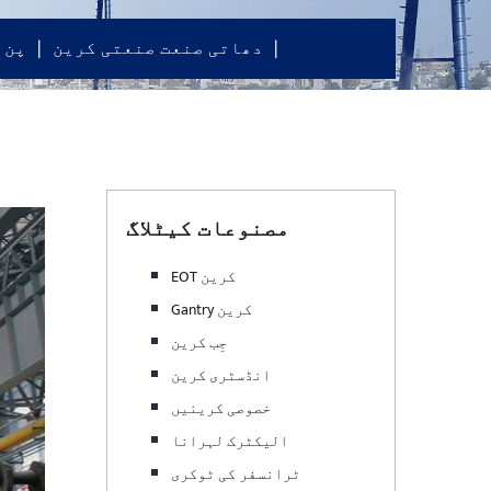
دھاتی صنعت صنعتی کرین
پن 
مصنوعات کیٹلاگ
EOT کرین
Gantry کرین
جِب کرین
انڈسٹری کرین
خصوصی کرینیں
الیکٹرک لہرانا
ٹرانسفر کی ٹوکری