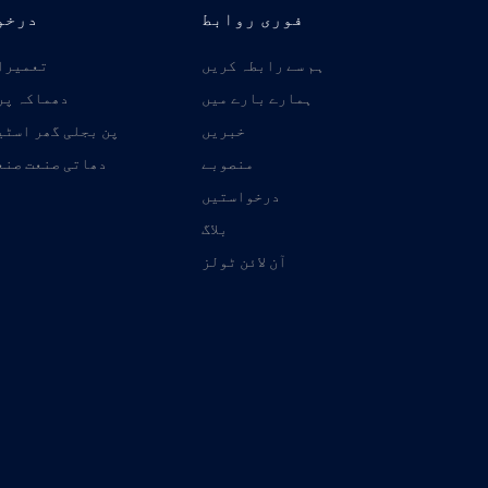
فوری روابط
درخو
ہم سے رابطہ کریں
تعمیرا
ہمارے بارے میں
دھماکہ پر
خبریں
پن بجلی گھر اسٹی
منصوبے
دھاتی صنعت صنع
درخواستیں
بلاگ
آن لائن ٹولز