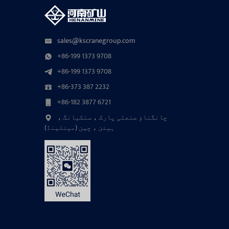
sales@kscranegroup.com
+86-199 1373 9708
+86-199 1373 9708
+86-373 387 2232
+86-182 3877 6721
چانگناؤ صنعتی پارک ، سنکیانگ ،
ہینن ، چین (مینلینڈ)