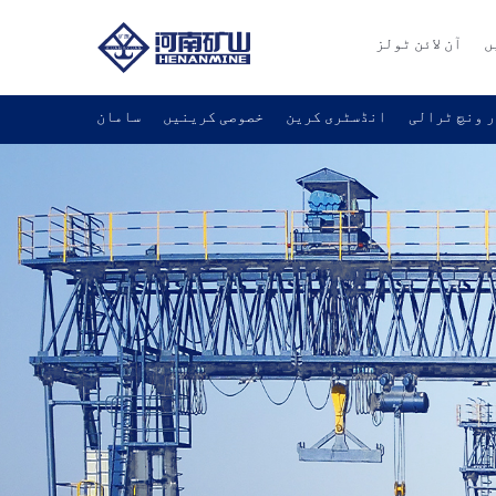
ں
آن لائن ٹولز
 ونچ ٹرالی
انڈسٹری کرین
خصوصی کرینیں
سامان