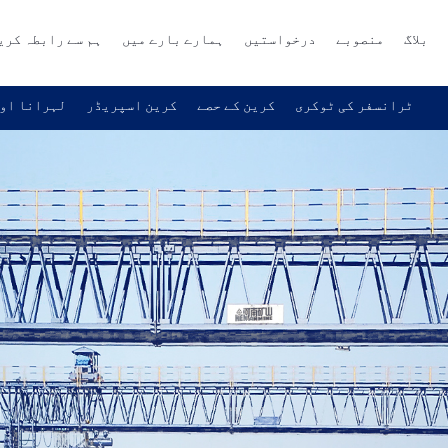
بلاگ
منصوبے
درخواستیں
ہمارے بارے میں
ہم سے رابطہ کری
ٹرانسفر کی ٹوکری
کرین کے حصے
کرین اسپریڈر
لہرانا اور