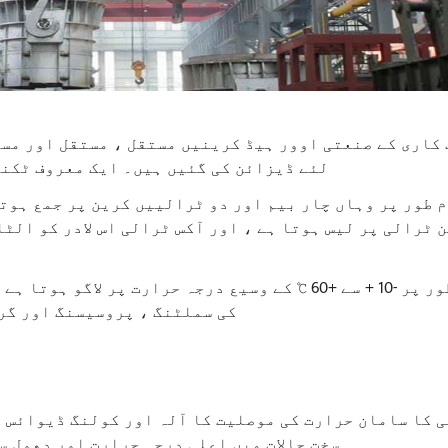
کاری کے صنعتی اوور ہیڈ کرینیں مستقل ، مستقل اور مست
لئے ڈیزائن کی گئیں ہیں۔ ایک معروف ٹکنا
 طور پر وہاں چار بیم اور دو ٹرالییں کرین پر جمع ہوتی
ل
عام طور پر -10 + سے +60 ℃ کے وسیع درجہ حرارت پر 
کی سملٹنگ ، پروسیسنگ اور گر
 کا سامان حرارت کی موصلیت کا آلہ اور کولنگ ڈیوائس ک
سخت حالات میں اعلی درجہ حرارت اور دھول س