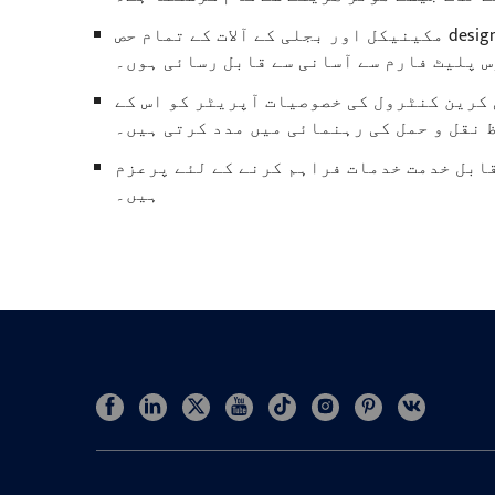
مکینیکل اور بجلی کے آلات کے تمام حص designedے کو اس طرح ڈیزائن کیا گیا ہے کہ وہ ایڈجسٹمنٹ ، چکنا
س پلیٹ فارم سے آسانی سے قابل رسائی ہوں۔
کرین کنٹرول کی خصوصیات آپریٹر کو اس کے
 نقل و حمل کی رہنمائی میں مدد کرتی ہیں۔
قابل خدمت خدمات فراہم کرنے کے لئے پرعزم
ہیں۔