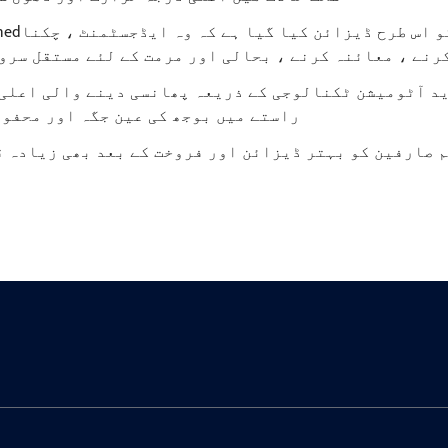
رنے ، معائنہ کرنے ، بحالی اور مرمت کے لئے مستقل سرو
د آٹومیشن ٹکنالوجی کے ذریعہ پھانسی دینے والی اعلی 
راستے میں بوجھ کی عین جگہ اور محفوظ
 صارفین کو بہتر ڈیزائن اور فروخت کے بعد بھی زیادہ 