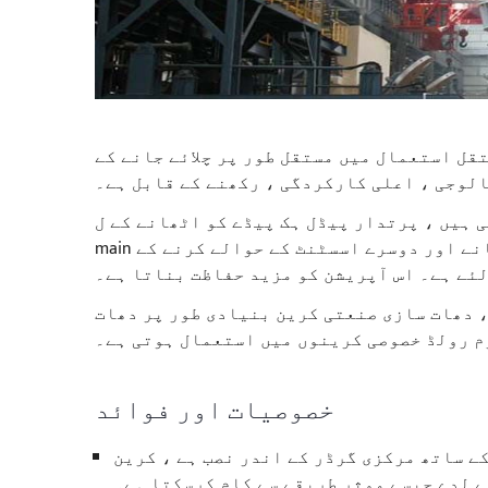
قل استعمال میں مستقل طور پر چلائے جانے کے
لوجی ، اعلی کارکردگی ، رکھنے کے قابل ہے۔
 ہیں ، پرتدار پیڈل ہک پیڈے کو اٹھانے کے ل
main مین ٹرالی پر لیس ہوتا ہے ، اور آکس ٹرالی اس لادر کو الٹانے اور دوسرے اسسٹنٹ کے حوالے کرنے کے
ئے ہے۔ اس آپریشن کو مزید حفاظت بناتا ہے۔
لاگو ہوتا ہے ، دھات سازی صنعتی کرین بنیادی طور پر دھات
م رولڈ خصوصی کرینوں میں استعمال ہوتی ہے۔
خصوصیات اور فوائد
ے ساتھ مرکزی گرڈر کے اندر نصب ہے ، کرین
ے لدے جیسے موثر طریقے سے کام کرسکتا ہے۔