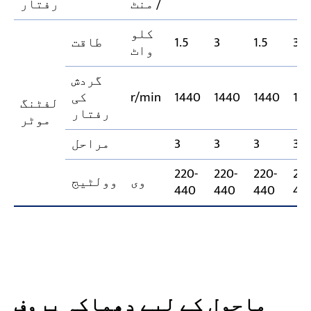
/ منٹ
رفتار
کلو
3
1.5
3
1.5
طاقت
واٹ
گردش
14
1440
1440
1440
r/min
کی
لفٹنگ
رفتار
موٹر
3
3
3
3
مراحل
220-
220-
220-
220
وی
وولٹیج
440
440
440
44
ماحول کے لیے دھماکہ پروف