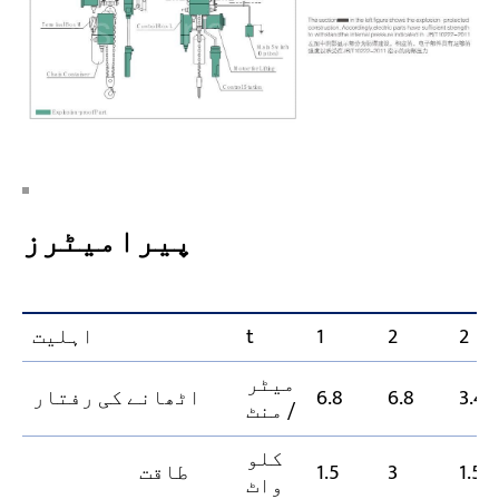
پیرامیٹرز
2
2
1
t
اہلیت
میٹر
3.4
6.8
6.8
اٹھانے کی رفتار
/ منٹ
کلو
1.5
3
1.5
طاقت
واٹ