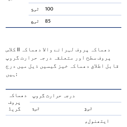
100
ٹی
5
85
ٹی
6
کلاس II دھماکہ پروف لہرانے والا دھماکہ
پروف سطح اور متعلقہ درجہ حرارت گروپ
قابل اطلاق دھماکہ خیز گیسیں ذیل میں درج
ہیں:
دھماکہ
درجہ حرارت گروپ
پروف
ٹی
ٹی
گریڈ
1
2
ایتھنول،