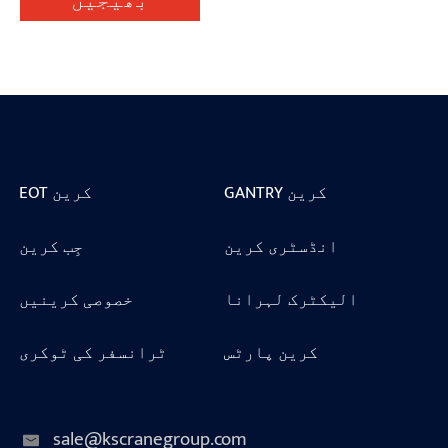
بھیجیں
GANTRY کرین
EOT کرین
انڈسٹری کرین
جِب کرین
الیکٹرک لہرانا
خصوصی کرینیں
کرین پارٹس
ٹرانسفر کی ٹوکری
sale@kscranegroup.com