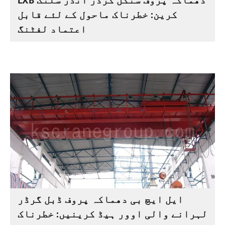
LXB دھماکہ پروف سنگل گرڈر انڈر سلنگ
کرین: خطرناک ماحول کے لئے قابل
اعتماد لفٹنگ
ایل ایچ بی دھماکہ پروف ڈبل گرڈر
لہرانے والی اوور ہیڈ کرینیں: خطرناک