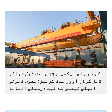
کیو بی ای ایکسپلوژن پروف ڈبل ٹرالی
ڈبل گرڈر اوور ہیڈ کرینز: ہیوی ڈیوٹی
ایپلی کیشنز کے لیے درستگی اٹھانا