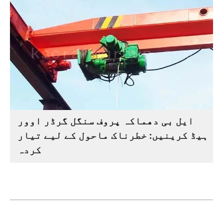
ایل بی دھماکہ پروف سنگل گرڈر اوور
ہیڈ کرینیں: خطرناک ماحول کے لیے تیار
کردہ