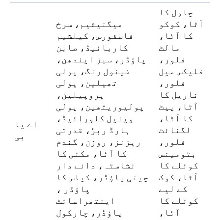
چاول کا
آٹا، کوکو
میگنیشیم، سرخ
کا آٹا،
فاسفورس، کیلشیم
مالٹ
کاربائیڈ، صابن
فلور،
پاؤڈر، سبز ایندھن،
فلیکس میل
فینول رنگ، پولی
فلور،
تھیلین، پولی
ناریل کا
پروپیلین،
آٹا، پیٹ
پولیوریتھین، پولی
کا آٹا،
وینیل کلورائیڈ،
اے یا
لگنائٹ
ہارڈ ربڑ، قدرتی
بی
فلور،
ریزنز، روزن، گندم
بٹومینس
کا آٹا، مکئی کا
کوئلے کا
نشاستہ، دانے دار
آٹا، کوک
چینی پاؤڈر، کپاس کا
کے لیے
پاؤڈر ،
کوئلے کا
اینتھراسائٹ
آٹا،
پاؤڈر، چارکول