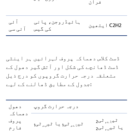
فران
ہائیڈروجن، پانی
آئی
ایتھین C2H2
کی گیس
آئی سی
ڈسٹ کلاس دھماکہ پروف لہرائیں ہر اینٹی
ڈسٹ ڈھانچے کی شکل اور آتش گیر دھول کے
متعلقہ درجہ حرارت گروپوں کو درج ذیل
جدول کے مطابق ڈھالنے کے لیے:
درجہ حرارت گروپ
دھول
دھماکہ
ٹی
ٹی
پروف
اے،
2
ٹی
ٹی
یا ٹی
ٹی
اے،
1
ب،
1
یا ٹی
ٹی
فارم
ب،
2