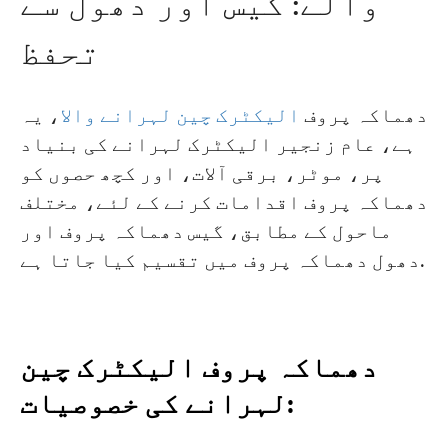
والے: گیس اور دھول سے
تحفظ
دھماکہ پروف
الیکٹرک چین لہرانے والا
، یہ
ہے، عام زنجیر الیکٹرک لہرانے کی بنیاد
پر، موٹر، برقی آلات، اور کچھ حصوں کو
دھماکہ پروف اقدامات کرنے کے لئے، مختلف
ماحول کے مطابق، گیس دھماکہ پروف اور
دھول دھماکہ پروف میں تقسیم کیا جاتا ہے.
دھماکہ پروف الیکٹرک چین
لہرانے کی خصوصیات: