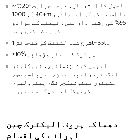
ماحول کا استعمال، درجہ حرارت -20 ℃ ~
+40 ℃، 1000m یا اس سے کم کی اونچائی،
منصوبے
95% کی رشتہ دار نمی، ٹپکنے کے مواقع
بلاگز
کو روک سکتی ہے۔
خبریں
درخواستیں
شرح شدہ لفٹنگ کی گنجائش 1t~35t۔
ہمارے بارے میں
ہم سے رابطہ کریں
±10% پر گرڈ کا اتار چڑھاؤ۔
ایپلی کیشنز: ملٹری، نیوکلیئر
انڈسٹری، ایوی ایشن، ایرو اسپیس،
مشینری مینوفیکچرنگ، پیٹرولیم،
کیمیکل اور دیگر صنعتیں۔
دھماکہ پروف الیکٹرک چین
لہرانے کی اقسام