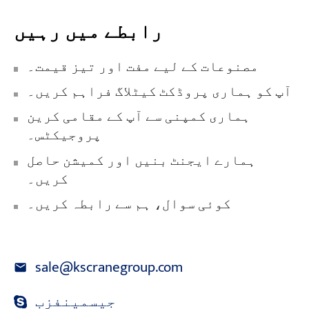
رابطے میں رہیں
مصنوعات کے لیے مفت اور تیز قیمت۔
آپ کو ہماری پروڈکٹ کیٹلاگ فراہم کریں۔
ہماری کمپنی سے آپ کے مقامی کرین
پروجیکٹس۔
ہمارے ایجنٹ بنیں اور کمیشن حاصل
کریں۔
کوئی سوال، ہم سے رابطہ کریں۔
sale@kscranegroup.com
جیسمینفزب