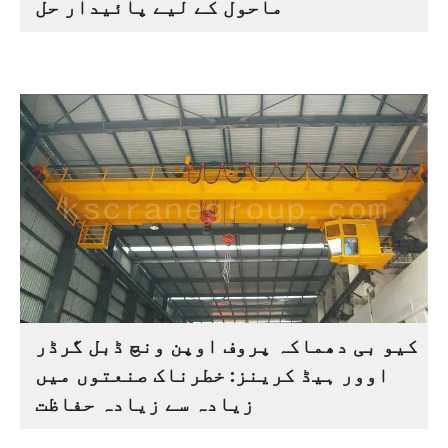
ماحول کے لیے پائیدار حل
کیو بی دھماکہ پروف اوپن ونچ ڈبل گرڈر
اوور ہیڈ کرینز: خطرناک صنعتوں میں
زیادہ سے زیادہ حفاظت