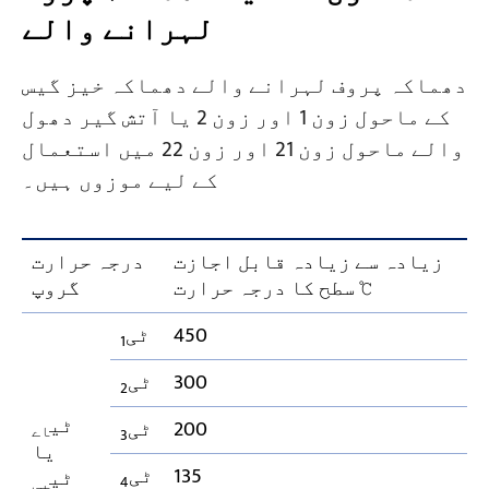
لہرانے والے
دھماکہ پروف لہرانے والے دھماکہ خیز گیس
کے ماحول زون 1 اور زون 2 یا آتش گیر دھول
والے ماحول زون 21 اور زون 22 میں استعمال
کے لیے موزوں ہیں۔
زیادہ سے زیادہ قابل اجازت
درجہ حرارت
سطح کا درجہ حرارت ℃
گروپ
450
ٹی
1
300
ٹی
2
ٹی
200
ٹی
اے
3
یا
135
ٹی
ٹی
4
بی