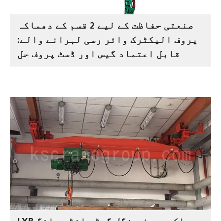
صنعتی حفاظت کے لیے 2 قسم کے دھماکہ
پروف الیکٹرک وائر رسی لہرانے والے:
قابل اعتماد گیس اور ڈسٹ پروف حل