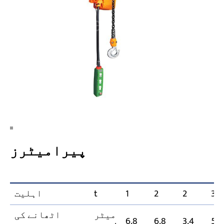
پیرامیٹرز
3
2
2
1
t
اہلیت
میٹر
اٹھانے کی
6.8
6.8
3.4
5.4