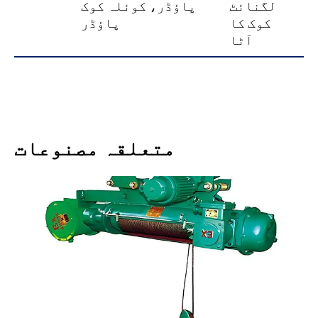
لگنائٹ
پاؤڈر، کوئلہ کوک
کوک کا
پاؤڈر
آٹا
متعلقہ مصنوعات