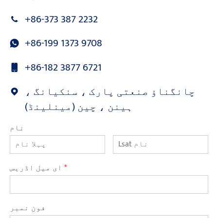
+86-373 387 2232
+86-199 1373 9708
+86-182 3877 6721
چانگناؤ صنعتی پارک ، سنکیانگ ،
ہینن ، چین (مینلینڈ)
نام
*
ای میل اڈریس
فون نمبر