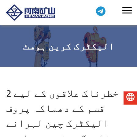
الیکٹرک کرین ہوسٹ
خطرناک علاقوں کے لیے 2
اردو
قسم کے دھماکہ پروف
الیکٹرک چین لہرانے