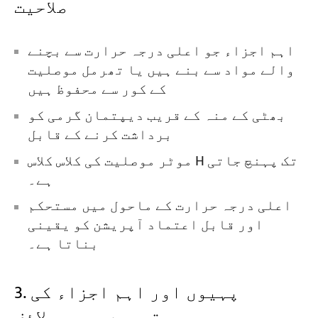
صلاحیت
اہم اجزاء جو اعلی درجہ حرارت سے بچنے
والے مواد سے بنے ہیں یا تھرمل موصلیت
کے کور سے محفوظ ہیں
بھٹی کے منہ کے قریب دیپتمان گرمی کو
برداشت کرنے کے قابل
موٹر موصلیت کی کلاس کلاس H تک پہنچ جاتی
ہے۔
اعلی درجہ حرارت کے ماحول میں مستحکم
اور قابل اعتماد آپریشن کو یقینی
بناتا ہے۔
3. پہیوں اور اہم اجزاء کی
توسیعی سروس لائف