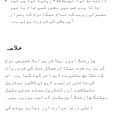
ڈائنامک لوڈ ٹیسٹ: 1.1 × ریٹیڈ لوڈ پر کیا
جاتا ہے، جس میں بغیر کسی جام یا غیر
معمولی رویے کے تمام میکانزم کے ہموار
آپریشن کی ضرورت ہوتی ہے۔
خلاصہ
چارجنگ اوور ہیڈ کرین ایک خصوصی برج
کرین ہے جسے میٹالرجیکل عمل کی ضروریات
کے مطابق سختی سے ڈیزائن کیا گیا ہے۔ اس
کی ساختی ترتیب، ڈیوٹی کلاس، میٹریل
سلیکشن، اور کنٹرول سسٹم سبھی سٹیل
میکنگ چارجنگ آپریشنز کے لیے موزوں ہیں۔
اعلی درجہ حرارت اور بھاری بوجھ کی