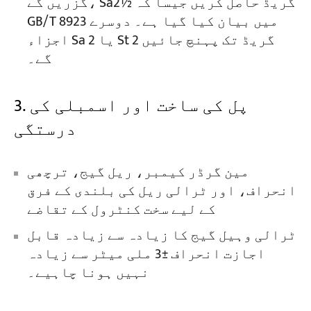
گزریں گے، Sa2½ گریڈ حاصل کریں جیسا کہ
GB/T 8923 میں بیان کیا گیا ہے۔ دوسرے
اجزاء Sa 2 یا St 2 گریڈ تک پہنچ جائیں
گے۔
3. پل کی ساخت اور اسمبلی کی
درستگی
مین گرڈر کیمبر، ریل گیج، ترچھی
انحراف، اور ٹرالی ریل کی بلندی کے فرق
کے لیے سخت کنٹرول کے تقاضے
ٹرالی وہیل گیج کا زیادہ سے زیادہ قابل
اجازت انحراف ±3 ملی میٹر سے زیادہ
نہیں ہونا چاہیے۔