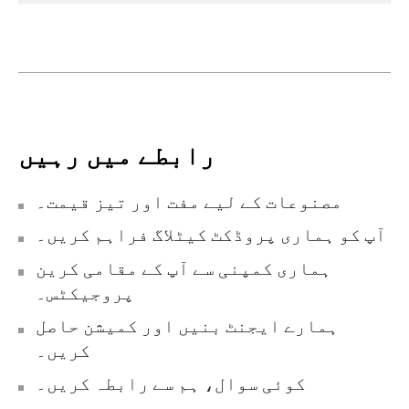
رابطے میں رہیں
مصنوعات کے لیے مفت اور تیز قیمت۔
آپ کو ہماری پروڈکٹ کیٹلاگ فراہم کریں۔
ہماری کمپنی سے آپ کے مقامی کرین
پروجیکٹس۔
ہمارے ایجنٹ بنیں اور کمیشن حاصل
کریں۔
کوئی سوال، ہم سے رابطہ کریں۔