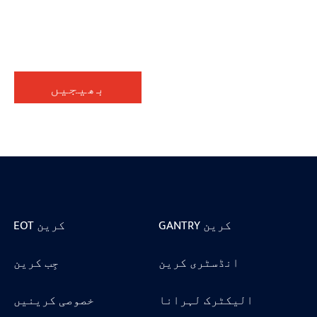
بھیجیں
GANTRY کرین
EOT کرین
انڈسٹری کرین
جِب کرین
الیکٹرک لہرانا
خصوصی کرینیں