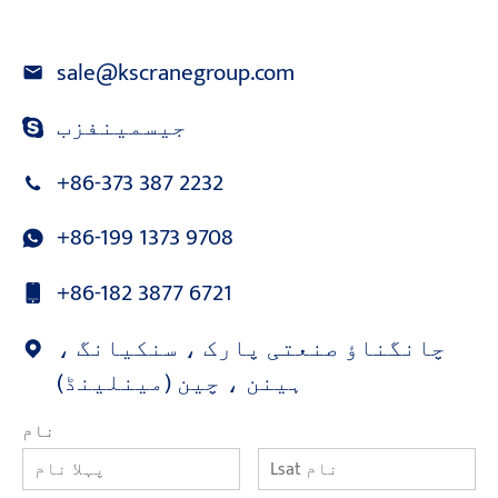
sale@kscranegroup.com
جیسمینفزب
+86-373 387 2232
+86-199 1373 9708
+86-182 3877 6721
چانگناؤ صنعتی پارک ، سنکیانگ ،
ہینن ، چین (مینلینڈ)
نام