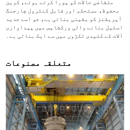
متقاضی حالات کو پورا کرتے ہوئے، کرین
محفوظ، مستحکم اور قابل کنٹرول چارجنگ
آپریشنز کو یقینی بناتی ہے، جو اسے جدید
اسٹیل بنانے والی ورکشاپس میں پیداواری
آلات کے کلیدی ٹکڑوں میں سے ایک بناتی ہے۔
متعلقہ مصنوعات