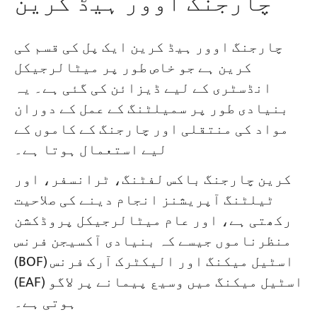
چارجنگ اوور ہیڈ کرین
چارجنگ اوور ہیڈ کرین ایک پل کی قسم کی
کرین ہے جو خاص طور پر میٹالرجیکل
انڈسٹری کے لیے ڈیزائن کی گئی ہے۔ یہ
بنیادی طور پر سمیلٹنگ کے عمل کے دوران
مواد کی منتقلی اور چارجنگ کے کاموں کے
لیے استعمال ہوتا ہے۔
کرین چارجنگ باکس لفٹنگ، ٹرانسفر، اور
ٹیلٹنگ آپریشنز انجام دینے کی صلاحیت
رکھتی ہے، اور عام میٹالرجیکل پروڈکشن
منظرناموں جیسے کہ بنیادی آکسیجن فرنس
(BOF) اسٹیل میکنگ اور الیکٹرک آرک فرنس
(EAF) اسٹیل میکنگ میں وسیع پیمانے پر لاگو
ہوتی ہے۔