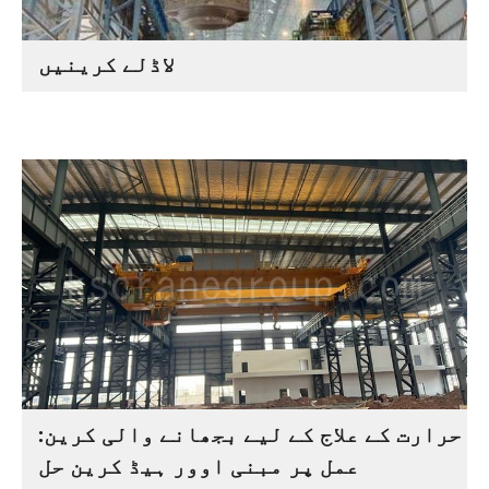
لاڈلے کرینیں
حرارت کے علاج کے لیے بجھانے والی کرین:
عمل پر مبنی اوور ہیڈ کرین حل