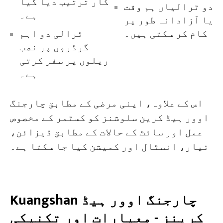
کار ترتیب دیا گیا
دو ٹرالیاں ہم وقت
ہے۔
یا آزادانہ طور پر
کام کر سکتی ہیں۔
ٹرالی دو اہم
گرڈروں پر نصب
ریلوں پر سفر کرتی
ہے۔
اس کے علاوہ، اپنی مرضی کے مطابق چارجنگ
اوور ہیڈ کرین سلوشنز کو کسٹمر کے مخصوص
عمل اور سائٹ کے حالات کے مطابق ڈیزائن،
تیار، انسٹال اور کمیشن کیا جا سکتا ہے۔
Kuangshan چارجنگ اوور ہیڈ
کرینز - معیارات اور تکنیکی