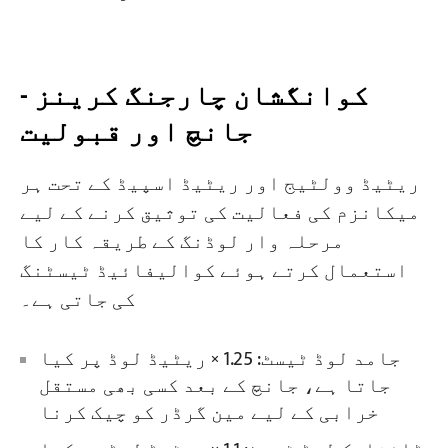
کوانگشان چارجنگ کرینز -
جانچ اور قبولیت
ریٹیڈ وولٹیج اور ریٹیڈ اسپیڈ کے تحت ہر
میکانزم کی فعالیت کی توثیق کرنے کے لیے
مرحلہ وار لوڈنگ کے طریقہ کار کا
استعمال کرتے ہوئے کوالیفائیڈ ٹیسٹنگ
کی جاتی ہے۔
جامد لوڈ ٹیسٹ: 1.25 × ریٹیڈ لوڈ پر کیا
جاتا ہے، جانچ کے بعد کسی بھی مستقل
خرابی کے لیے مین گرڈر کو چیک کرنا