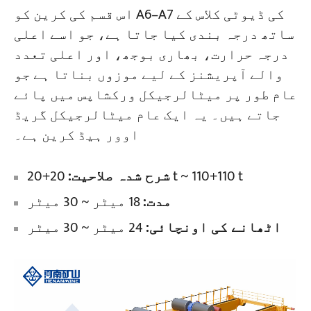
اس قسم کی کرین کو A6–A7 کی ڈیوٹی کلاس کے
ساتھ درجہ بندی کیا جاتا ہے، جو اسے اعلی
منصوبے
درجہ حرارت، بھاری بوجھ، اور اعلی تعدد
بلاگز
خبریں
والے آپریشنز کے لیے موزوں بناتا ہے جو
درخواستیں
عام طور پر میٹالرجیکل ورکشاپس میں پائے
ہمارے بارے میں
ہم سے رابطہ کریں
جاتے ہیں۔ یہ ایک عام میٹالرجیکل گریڈ
اوور ہیڈ کرین ہے۔
20+20 t ~ 110+110 t
شرح شدہ صلاحیت:
مدت:
18 میٹر ~ 30 میٹر
اٹھانے کی اونچائی:
24 میٹر ~ 30 میٹر