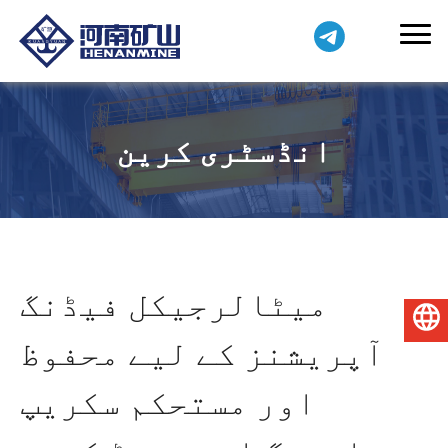
انڈسٹری کرین
میٹالرجیکل فیڈنگ
اردو
آپریشنز کے لیے محفوظ
اور مستحکم سکریپ