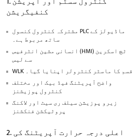
1. کنٹرول سسٹم اور آپریشن
کنفیگریشن
مشترکہ کنٹرول کنسول PLC ماڈیولز کے
ساتھ مربوط ہے۔
انسانی مشین انٹرفیس (HMI) ٹچ اسکرین
سے لیس
WLK قسم کا ماسٹر کنٹرولر اپنایا گیا۔
واضح آپریٹنگ فیڈ بیک اور مختلف
کنٹرول پوزیشنز
زیرو پوزیشن سیلف ری سیٹ اور لاکنگ
پروٹیکشن فنکشنز
2. اعلی درجہ حرارت آپریٹنگ کی