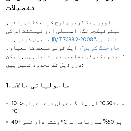
تفصیلات
اوور ہیڈ کرین چارج کرنے کا ڈیزائن،
مینوفیکچرنگ، اسمبلی اور ٹیسٹنگ اس کی
JB/T 7688.2-2008 "اسکریپ
تعمیل کرتی ہے۔
چارجنگ کرین"
، ایک قومی صنعت کا معیار۔
کلیدی تکنیکی تقاضوں میں شامل ہیں، لیکن
درج ذیل تک محدود نہیں ہیں:
1. ماحولیاتی حالات
آپریٹنگ محیطی درجہ حرارت: -10 °C سے +50
°C
رشتہ دار نمی +40 °C پر 50% سے زیادہ نہ
ہو۔