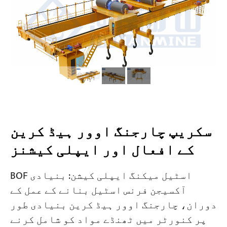
سکریپ چارجنگ اوور ہیڈ کرین
کے افعال اور ایپلی کیشنز
BOF اسٹیل میکنگ ایپلی کیشن: بنیادی
آکسیجن فرنس اسٹیل بنانے کے عمل کے
دوران، چارجنگ اوور ہیڈ کرین بنیادی طور
پر کنورٹر میں ٹھنڈے مواد کو شامل کرنے