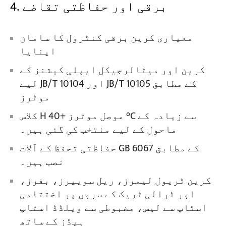
4. برقی اور حفاظتی تقاضے
معیاری کرین برقی کنٹرول کا سامان
اپنایا
کرین اور میٹالرجیکل ایپلی کیشنز کے
لیے JB/T 10104 اور JB/T 10105 کے مطابق
موٹرز
کلاس H موصل موٹرز +40 °C سے زیادہ کے
ماحول کے لیے منتخب کی گئی ہیں۔
حفاظتی تحفظ کے آلات GB 6067 کے مطابق
نصب ہیں۔
کرین ٹریول لیمرز، ریل سویپرز، بفرز،
اور ٹرالی ٹریک کے سروں پر اختتامی
اسٹاپ سے لیس، مضبوطی سے ویلڈڈ اسٹاپ
ہیڈز کے ساتھ