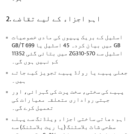
2. اہم اجزاء کے لیے تقاضے
اسٹیل کے بریک پہیوں کی مادی خصوصیات
GB/T 699 میں بیان کردہ 45 اسٹیل یا GB
11352 میں بتائی گئی ZG310-570 اسٹیل سے
کم نہیں ہوں گی۔
جعلی پہیے یا رولڈ پہیے تجویز کیے جاتے
ہیں۔
پہیے کی سختی، سخت پرت کی گہرائی، اور
جہتی رواداری متعلقہ معیارات کی
تعمیل کرے گی۔
اہم دھاتی ساختی اجزاء ویلڈنگ سے پہلے
سطحی شاٹ بلاسٹنگ (یا ریت بلاسٹنگ) سے