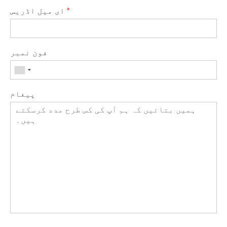
*
ای میل اڈریس
فون نمبر
پیغام