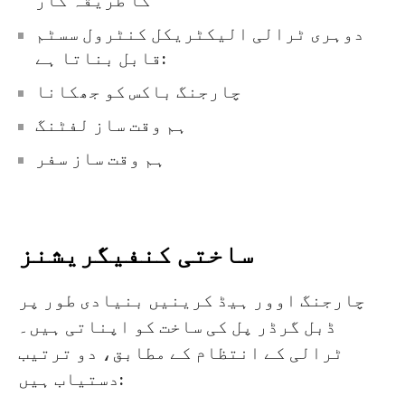
کا طریقہ کار
دوہری ٹرالی الیکٹریکل کنٹرول سسٹم
قابل بناتا ہے:
چارجنگ باکس کو جھکانا
ہم وقت ساز لفٹنگ
ہم وقت ساز سفر
ساختی کنفیگریشنز
چارجنگ اوور ہیڈ کرینیں بنیادی طور پر
ڈبل گرڈر پل کی ساخت کو اپناتی ہیں۔
ٹرالی کے انتظام کے مطابق، دو ترتیب
دستیاب ہیں: