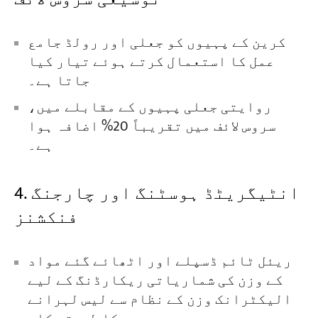
کرین کے پہیوں کو جعلی اور رولڈ جامع
عمل کا استعمال کرتے ہوئے تیار کیا
جاتا ہے۔
روایتی جعلی پہیوں کے مقابلے میں،
سروس لائف میں تقریباً 20% اضافہ ہوا
ہے۔
4. انٹیگریٹڈ ہوسٹنگ اور چارجنگ
فنکشنز
ریئل ٹائم ڈسپلے اور اٹھائے گئے مواد
کے وزن کی شماریاتی ریکارڈنگ کے لیے
الیکٹرانک وزن کے نظام سے لیس لہرانے