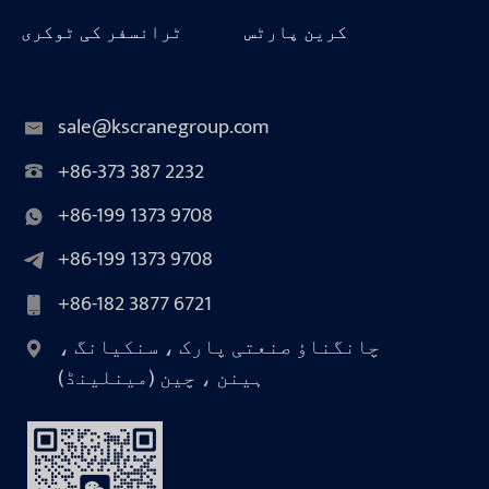
کرین پارٹس
ٹرانسفر کی ٹوکری
sale@kscranegroup.com
+86-373 387 2232
+86-199 1373 9708
+86-199 1373 9708
+86-182 3877 6721
چانگناؤ صنعتی پارک ، سنکیانگ ،
ہینن ، چین (مینلینڈ)