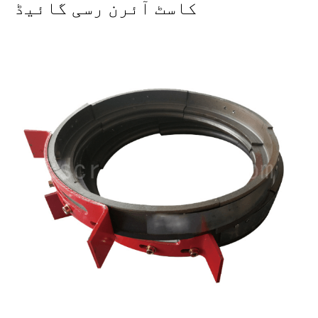
کاسٹ آئرن رسی گائیڈ