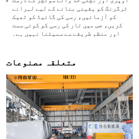
اوپری اور نچلی حد والے سوئچز کے درست
ٹرگرنگ کو یقینی بنانے کے لیے لہرانے
کو آزمائیں، رسی کی گائیڈ کو ٹھیک
کریں، جس میں تار کی رسی کو کوئی سست
اور منظم طریقے سے سمیٹنا نہیں ہے۔
متعلقہ مصنوعات