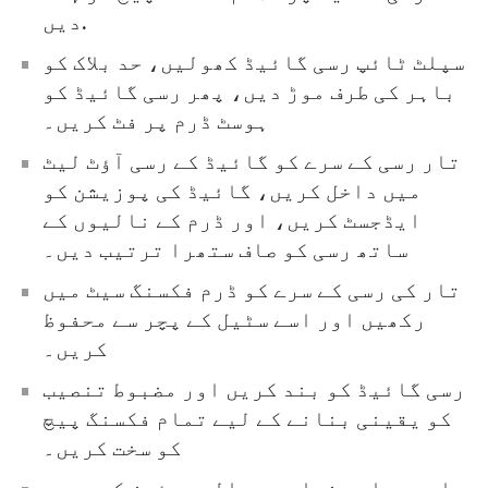
دیں.
سپلٹ ٹائپ رسی گائیڈ کھولیں، حد بلاک کو
باہر کی طرف موڑ دیں، پھر رسی گائیڈ کو
ہوسٹ ڈرم پر فٹ کریں۔
تار رسی کے سرے کو گائیڈ کے رسی آؤٹ لیٹ
میں داخل کریں، گائیڈ کی پوزیشن کو
ایڈجسٹ کریں، اور ڈرم کے نالیوں کے
ساتھ رسی کو صاف ستھرا ترتیب دیں۔
تار کی رسی کے سرے کو ڈرم فکسنگ سیٹ میں
رکھیں اور اسے سٹیل کے پچر سے محفوظ
کریں۔
رسی گائیڈ کو بند کریں اور مضبوط تنصیب
کو یقینی بنانے کے لیے تمام فکسنگ پیچ
کو سخت کریں۔