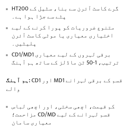
HT200 گرے کاسٹ آئرن سے بنا، سٹیل کے
پٹے سے جڑا ہوا ہے۔
متنوع ضروریات کو پورا کرنے کے لیے
اختیاری معیاری یا موٹی کاسٹ آئرن
پلیٹیں۔
CD1/MD1 برقی لہروں کے لیے معیاری
ترتیب، 1-50 ٹن ماڈلز کے ساتھ ہم آہنگ
CD1 اور MD1 قسم کے برقی لہرانے
ہم آہنگ:
والے
کم قیمت، اچھی سختی، اور اچھی لباس
مزاحمت؛ CD/MD قسم لہرانے کے لیے
معیاری سامان