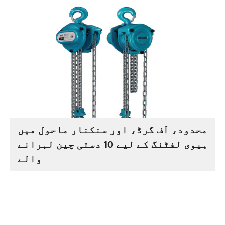
محدود، آف گرڈ، اور سنکنار ماحول میں
ہیوی لفٹنگ کے لیے 10 دستی چین لہرانے
والے