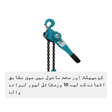
کومپیکٹ اور سخت ماحول میں عین مطابق
اٹھانے کے لیے 10 ورسٹائل لیور لہرانے
والے