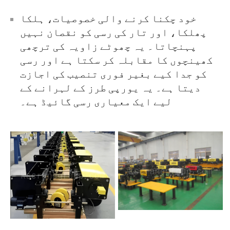
خود چکنا کرنے والی خصوصیات، ہلکا
پھلکا، اور تار کی رسی کو نقصان نہیں
پہنچاتا۔ یہ چھوٹے زاویہ کی ترچھی
کھینچوں کا مقابلہ کر سکتا ہے اور رسی
کو جدا کیے بغیر فوری تنصیب کی اجازت
دیتا ہے۔ یہ یورپی طرز کے لہرانے کے
لیے ایک معیاری رسی گائیڈ ہے۔