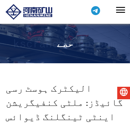
حصے
الیکٹرک ہوسٹ رسی
اردو
گائیڈز: ملٹی کنفیگریشن
اینٹی ٹینگلنگ ڈیوائس