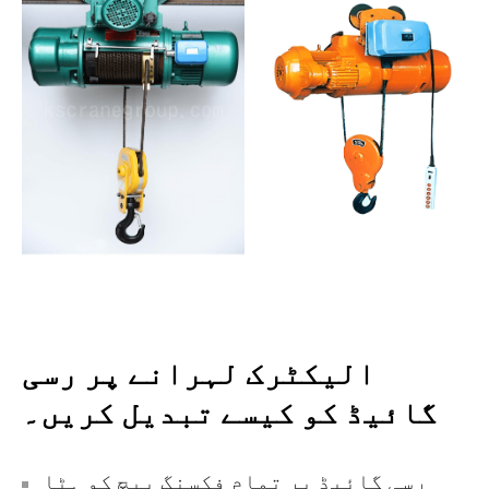
الیکٹرک لہرانے پر رسی
گائیڈ کو کیسے تبدیل کریں۔
رسی گائیڈ پر تمام فکسنگ پیچ کو ہٹا