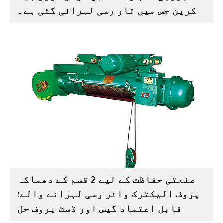
کرین جس میں تار رسی لہرائی گئی ہے۔
صنعتی حفاظت کے لیے 2 قسم کے دھماکہ
پروف الیکٹرک وائر رسی لہرانے والے:
قابل اعتماد گیس اور ڈسٹ پروف حل