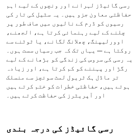
رسی گائیڈز لہرانے اور ونچوں کے لیے اہم
حفاظتی معاون جزو ہیں۔ یہ سٹیل کی تار کی
رسیوں کو ڈرم کے نالیوں میں صاف طور پر
چلنے کے لیے رہنمائی کرتا ہے، الجھنے،
اوورلیپنگ، چھلانگ لگانے، یا ٹوٹنے سے
روکتا ہے — یہاں تک کہ جب رسیاں سست ہوں۔
یہ رسی کی سروس کی زندگی کو بڑھانے کے لیے
رگڑ اور پہننے کو کم کرتا ہے، اور زیادہ
تر ماڈل ہک ٹریول لمٹ سوئچز سے منسلک
ہوتے ہیں، حفاظتی خطرات کو ختم کرتے ہیں
اور آپریٹرز کی حفاظت کرتے ہیں۔
رسی گائیڈز کی درجہ بندی