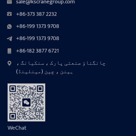
sale@kscranegroup.com
+86-373 387 2232
+86-199 1373 9708
+86-199 1373 9708
+86-182 3877 6721
چانگناؤ صنعتی پارک ، سنکیانگ ،
ہینن ، چین (مینلینڈ)
WeChat