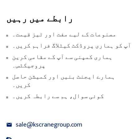
رابطے میں رہیں
مصنوعات کے لیے مفت اور تیز قیمت۔
آپ کو ہماری پروڈکٹ کیٹلاگ فراہم کریں۔
ہماری کمپنی سے آپ کے مقامی کرین
پروجیکٹس۔
ہمارے ایجنٹ بنیں اور کمیشن حاصل
کریں۔
کوئی سوال، ہم سے رابطہ کریں۔
sale@kscranegroup.com