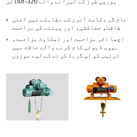
ٹن (10t–32t) یورپی طرز کے لہرانے والے
عام گرے کاسٹ آئرن کے مقابلے میں اعلیٰ
طاقت، جفاکشی، اور پہننے کی مزاحمت
اچھا اثر مزاحمت اور تھکاوٹ مزاحمت،
ہیوی ڈیوٹی کام کرنے والے حالات میں
ترتیب کو اپ گریڈ کرنے کے لیے موزوں