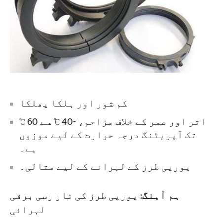
کم شور اور ہلکا پھلکا
اثر اور عمر کے خلاف مزاحم، -40 ℃ سے 60 ℃
تک آپریٹنگ درجہ حرارت کے لیے موزوں
ہے۔
یورپی طرز کے لہرانے کے لیے مثالی۔
ہم آہنگ
: یورپی طرز کی تار رسی برقی
لہرائی