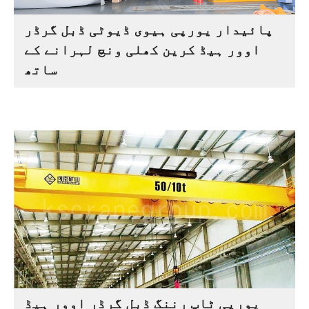
پائیدار یورپی ہیوی ڈیوٹی ڈبل گرڈر
اوور ہیڈ کرین کھلی ونچ لہرانے کے
ساتھ
یورپی ٹاپ رننگ ڈبل گرڈر اوور ہیڈ