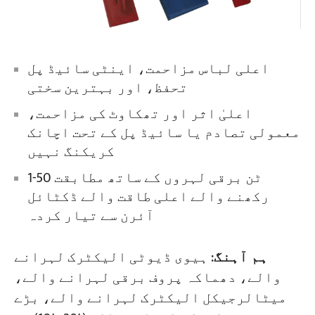
اعلی لباس مزاحمت، اینٹی سائیڈ پل
تحفظ، اور بہترین سختی
اعلیٰ اثر اور تھکاوٹ کی مزاحمت،
معمولی تصادم یا سائیڈ پل کے تحت اچانک
کریکنگ نہیں
1-50 ٹن برقی لہروں کے ساتھ مطابقت
رکھنے والے اعلی طاقت والے ڈکٹائل
آئرن سے تیار کردہ
ہم آہنگ
: ہیوی ڈیوٹی الیکٹرک لہرانے
والے، دھماکہ پروف برقی لہرانے والے،
میٹالرجیکل الیکٹرک لہرانے والے، بڑے