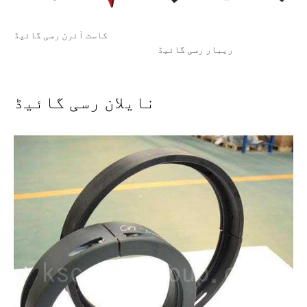
کاسٹ آئرن رسی گائیڈ
ریبار رسی گائیڈ
نایلان رسی گائیڈ