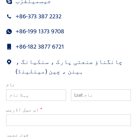
جیسمینفزب
+86-373 387 2232
+86-199 1373 9708
+86-182 3877 6721
چانگناؤ صنعتی پارک ، سنکیانگ ،
ہینن ، چین (مینلینڈ)
نام
*
ای میل اڈریس
فون نمبر