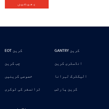
بھیجیں
GANTRY کرین
EOT کرین
انڈسٹری کرین
جِب کرین
الیکٹرک لہرانا
خصوصی کرینیں
کرین پارٹس
ٹرانسفر کی ٹوکری