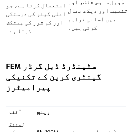
طویل سروس لائف، اور
استعمال کرتا ہے، جو
تنصیب اور دیکھ بھال
اعلی گیئر کی درستگی
میں آسانی فراہم
اور کم شور کی پیشکش
کرتی ہیں۔
کرتا ہے۔
FEM سٹینڈرڈ ڈبل گرڈر
گینٹری کرین کے تکنیکی
پیرامیٹرز
رینج
آئٹم
لفٹنگ