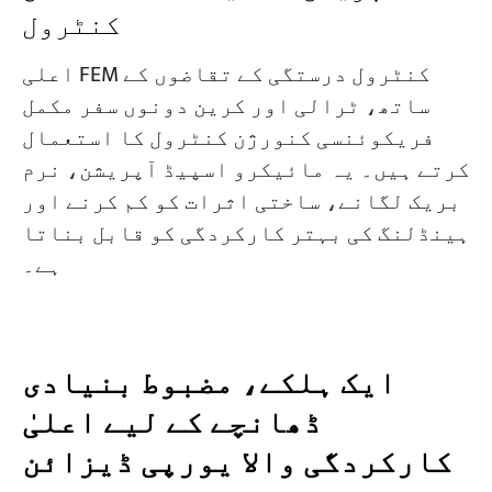
کنٹرول
اعلی FEM کنٹرول درستگی کے تقاضوں کے
ساتھ، ٹرالی اور کرین دونوں سفر مکمل
فریکوئنسی کنورژن کنٹرول کا استعمال
کرتے ہیں۔ یہ مائیکرو اسپیڈ آپریشن، نرم
بریک لگانے، ساختی اثرات کو کم کرنے اور
ہینڈلنگ کی بہتر کارکردگی کو قابل بناتا
ہے۔
ایک ہلکے، مضبوط بنیادی
ڈھانچے کے لیے اعلیٰ
کارکردگی والا یورپی ڈیزائن