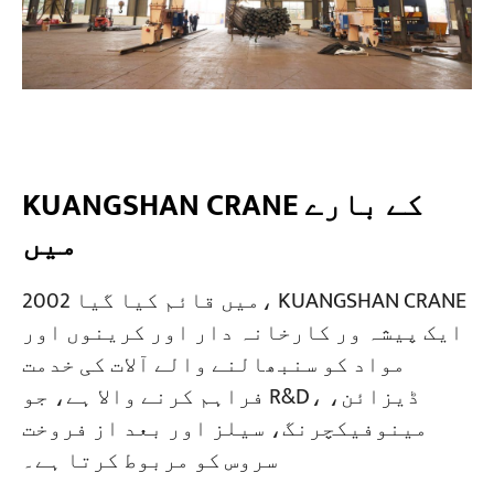
KUANGSHAN CRANE کے بارے
میں
2002 میں قائم کیا گیا، KUANGSHAN CRANE
ایک پیشہ ور کارخانہ دار اور کرینوں اور
مواد کو سنبھالنے والے آلات کی خدمت
فراہم کرنے والا ہے، جو R&D، ڈیزائن،
مینوفیکچرنگ، سیلز اور بعد از فروخت
سروس کو مربوط کرتا ہے۔