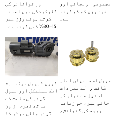
مجموعی اونچائی اور
اور توانائی کی
خود وزن کو کم کرتا
کارکردگی میں اضافہ
ہے۔
کرتے ہوئے وزن میں
15–30% کمی کرتا ہے۔
وہیل اسمبلیاں اعلی
کرین ٹریول میکانزم
طاقت والے مصر دات
ایک ہیلیکل اور بیول
اسٹیل سے تیار کی
گیئر کی ساخت کے
جاتی ہیں، جو زیادہ
ساتھ تھری ان ون
بوجھ کی گنجائش،
گیئر والی موٹر کا