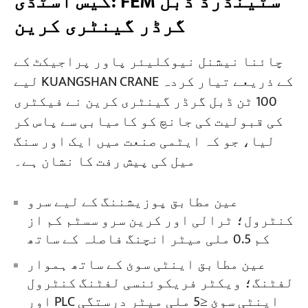
کیس اسٹڈی: FEM سٹینڈرڈ ڈبل
گرڈر گینٹری کرین
چائنا نیشنل نیوکلیئر پاور پراجیکٹ کے
لیے KUANGSHAN CRANE کے ذریعے تیار کردہ
100 ٹن ڈبل گرڈر گینٹری کرین نے فیکٹری
کی قبولیت کی جانچ کو کامیابی سے پاس کر
لیا، جو کہ ایٹمی صنعت میں ایک اور سنگ
میل کی پیش رفت کا نشان ہے۔
عین مطابق پوزیشننگ کے لیے سرو
کنٹرول؛ ٹرالی اور کرین سرو سسٹم کم از
کم 0.5 ملی میٹر انچنگ فاصلہ کے ساتھ
عین مطابق اینٹی سوئ کے ساتھ ہموار
لفٹنگ؛ ویکٹر فریکوئنسی لفٹنگ کنٹرول
اور PLC اینٹی سوئ ≤5 ملی میٹر درستگی