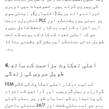
کی پیروی کرتے ہیں۔ خصوصیات میں دوہری
لہرانے والے بریک (اختیاری)، اینٹی سوئ
کنٹرول، درست PLC پر مبنی پوزیشننگ، اور
اہم اجزاء کے لیے بے کار تحفظ شامل ہیں،
جو کہ اعلی تعدد کے کام کے بوجھ کے تحت
طویل مدتی مستحکم آپریشن کو یقینی بناتا
ہے۔
4. اعلی تھکاوٹ مزاحمت کے ساتھ
طویل سروس کی زندگی
FEM کے لیے درکار اعلی تھکاوٹ کی کلاس
گرڈرز، وہیل گروپس، اور ڈرائیو کے اجزاء
کی پائیداری کو نمایاں طور پر بہتر کرتی
ہے، جو اسے ملٹی شفٹ اور 24/7 صنعتی ماحول