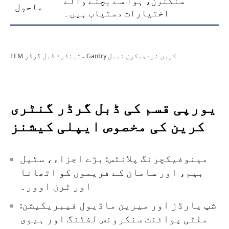
سنکنرن، ہوا سے بچنے والے
ماحول
اختیارات دستیاب ہیں۔
FEM سٹینڈرڈ ڈبل گرڈر Gantry کرین نردجیکرن ٹیبل
یورپی قسم کی ڈبل گرڈر گنٹری
کرین کی مخصوص ایپلی کیشنز
مینوفیکچرنگ پلانٹس: بڑے اجزاء، سٹیل
بیم، اور سامان کے فریموں کو اٹھانا
اور ٹرن اوور۔
شپ یارڈز اور میرین ماڈیول فیبریکیشن:
ملٹی پوائنٹ سنکرونس لفٹنگ اور ہیوی