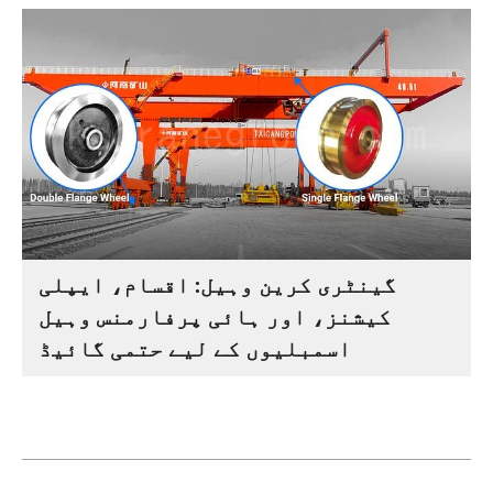
گینٹری کرین وہیل: اقسام، ایپلی
کیشنز، اور ہائی پرفارمنس وہیل
اسمبلیوں کے لیے حتمی گائیڈ