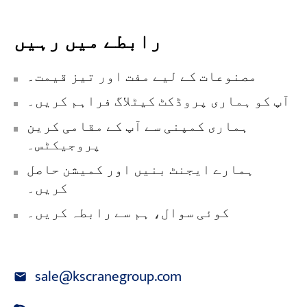
رابطے میں رہیں
مصنوعات کے لیے مفت اور تیز قیمت۔
آپ کو ہماری پروڈکٹ کیٹلاگ فراہم کریں۔
ہماری کمپنی سے آپ کے مقامی کرین
پروجیکٹس۔
ہمارے ایجنٹ بنیں اور کمیشن حاصل
کریں۔
کوئی سوال، ہم سے رابطہ کریں۔
sale@kscranegroup.com