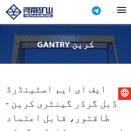
GANTRY کرین
ایف ای ایم اسٹینڈرڈ
اردو
ڈبل گرڈر گینٹری کرین -
طاقتور، قابل اعتماد