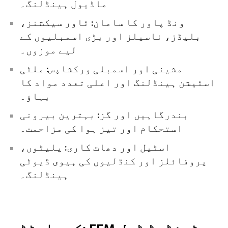
ماڈیول ہینڈلنگ۔
ونڈ پاور کا سامان: ٹاور سیکشنز،
بلیڈز، ناسیلز اور بڑی اسمبلیوں کے
لیے موزوں۔
مشینی اور اسمبلی ورکشاپس: ملٹی
اسٹیشن ہینڈلنگ اور اعلی تعدد مواد کا
بہاؤ۔
بندرگاہیں اور گز: بہترین بیرونی
استحکام اور تیز ہوا کی مزاحمت۔
اسٹیل اور دھات کاری: پلیٹوں،
پروفائلز اور کنڈلیوں کی ہیوی ڈیوٹی
ہینڈلنگ۔