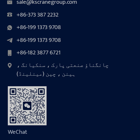
sale@kscranegroup.com
+86-373 387 2232
+86-199 1373 9708
+86-199 1373 9708
+86-182 3877 6721
چانگناؤ صنعتی پارک ، سنکیانگ ،
ہینن ، چین (مینلینڈ)
WeChat