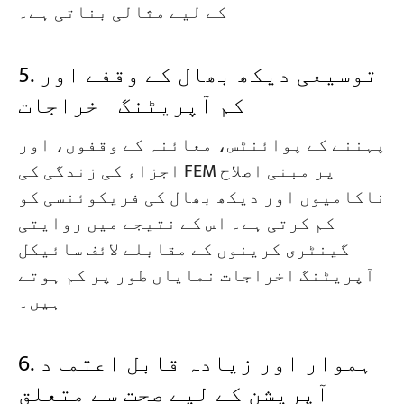
کے لیے مثالی بناتی ہے۔
5. توسیعی دیکھ بھال کے وقفے اور
کم آپریٹنگ اخراجات
پہننے کے پوائنٹس، معائنہ کے وقفوں، اور
اجزاء کی زندگی کی FEM پر مبنی اصلاح
ناکامیوں اور دیکھ بھال کی فریکوئنسی کو
کم کرتی ہے۔ اس کے نتیجے میں روایتی
گینٹری کرینوں کے مقابلے لائف سائیکل
آپریٹنگ اخراجات نمایاں طور پر کم ہوتے
ہیں۔
6. ہموار اور زیادہ قابل اعتماد
آپریشن کے لیے صحت سے متعلق