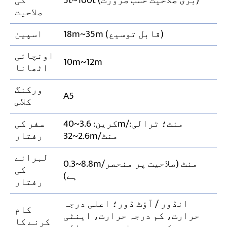
5t~100t (بڑی صلاحیت حسب ضرورت)
کی
صلاحیت
18m~35m (قابل توسیع)
اسپین
اونچائی
10m~12m
اٹھانا
ورکنگ
A5
کلاس
کرین: 3.6~40m/منٹ؛ ٹرالی:
سفر کی
2.6~32m/منٹ
رفتار
لہرانے
0.3~8.8m/منٹ (صلاحیت پر منحصر
کی
ہے)
رفتار
انڈور / آؤٹ ڈور؛ اعلی درجہ
کام
حرارت، کم درجہ حرارت، اینٹی
کرنے کا