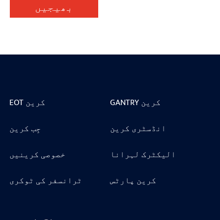
بھیجیں
GANTRY کرین
EOT کرین
انڈسٹری کرین
جِب کرین
الیکٹرک لہرانا
خصوصی کرینیں
کرین پارٹس
ٹرانسفر کی ٹوکری