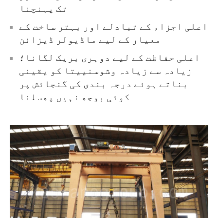
تک پہنچنا
اعلی اجزاء کے تبادلے اور بہتر ساخت کے
معیار کے لیے ماڈیولر ڈیزائن
اعلی حفاظت کے لیے دوہری بریک لگانا؛
زیادہ سے زیادہ وشوسنییتا کو یقینی
بناتے ہوئے درجہ بندی کی گنجائش پر
کوئی بوجھ نہیں پھسلنا