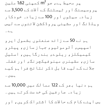
کمپنی 1.62 ملین m² پر محیط ہے، جو
پروسیسنگ اور ٹیسٹنگ کے آلات کے 3,500 سے
زیادہ سیٹوں اور 100 سے زیادہ خودکار
ویلڈنگ اور مشینی پروڈکشن لائنوں سے لیس
ہے۔
ہم نے 50 سے زائد صنعتوں بشمول ایرو
اسپیس، آٹوموٹیو، جہاز سازی، پیٹرو
کیمیکلز، ریلوے، بندرگاہیں، اسٹیل
سازی، مشینری مینوفیکچرنگ، اور فضلہ
جلانے کے لیے قابل ذکر نتائج فراہم کیے
ہیں۔
ہم دنیا بھر کے 122 ممالک میں 10,000 سے
زیادہ صارفین کی خدمت کرتے ہیں۔
بس اپنے کام کے حالات کا اشتراک کریں، اور