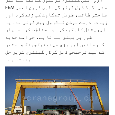
روایتی گینٹری کرینوں کے مقابلے میں،
FEM سٹینڈرڈ ڈبل گرڈر گینٹری کرین اعلی
ساختی طاقت، طویل تھکاوٹ کی زندگی، اور
منصوبے
بلاگز
زیادہ درست موشن کنٹرول پیش کرتی ہے۔ یہ
خبریں
آپریشنل کارکردگی اور حفاظت کو نمایاں
درخواستیں
ہمارے بارے میں
طور پر بہتر بناتا ہے، جو اسے جدید
ہم سے رابطہ کریں
کارخانوں اور بڑی مینوفیکچرنگ صنعتوں
کے لیے ترجیحی ڈبل گرڈر گینٹری کرین حل
بناتا ہے۔