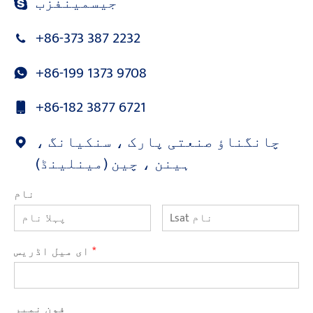
جیسمینفزب
+86-373 387 2232
+86-199 1373 9708
+86-182 3877 6721
چانگناؤ صنعتی پارک ، سنکیانگ ،
ہینن ، چین (مینلینڈ)
نام
*
ای میل اڈریس
فون نمبر