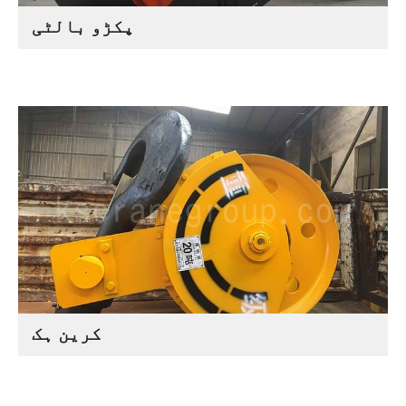
پکڑو بالٹی
کرین ہک