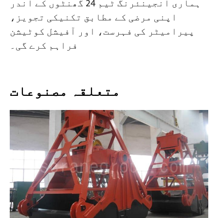
ہماری انجینئرنگ ٹیم 24 گھنٹوں کے اندر
اپنی مرضی کے مطابق تکنیکی تجویز،
پیرامیٹر کی فہرست، اور آفیشل کوٹیشن
فراہم کرے گی۔
متعلقہ مصنوعات