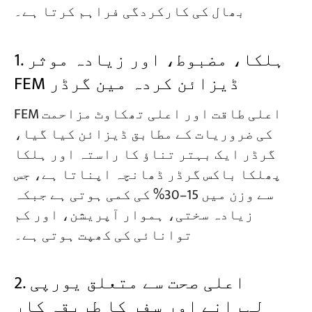
بھال کی کارکردگی فراہم کرتا ہے۔
1. ہلکا، مضبوط، اور زیادہ موثر
FEM ڈیزائن کردہ مین گرڈر
FEM اعلی طاقت اور اعلی تھکاوٹ مزاحمت
کی ضروریات کے مطابق ڈیزائن کیا گیا،
گرڈر ایک بہتر تناؤ کا راستہ اور ہلکا
پھلکا باکس گرڈر ڈھانچہ اپناتا ہے، جس
سے وزن میں 15–30% کی کمی ہوتی ہے جبکہ
زیادہ سختی، ہموار آپریشن، اور کم
توانائی کی کھپت ہوتی ہے۔
2. اعلی صحت سے متعلق یورپی
لہرانے اور سفر کا طریقہ کار