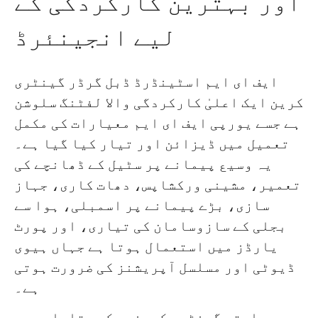
اور بہترین کارکردگی کے
لیے انجینئرڈ
ایف ای ایم اسٹینڈرڈ ڈبل گرڈر گینٹری
کرین ایک اعلیٰ کارکردگی والا لفٹنگ سلوشن
ہے جسے یورپی ایف ای ایم معیارات کی مکمل
تعمیل میں ڈیزائن اور تیار کیا گیا ہے۔
یہ وسیع پیمانے پر سٹیل کے ڈھانچے کی
تعمیر، مشینی ورکشاپس، دھات کاری، جہاز
سازی، بڑے پیمانے پر اسمبلی، ہوا سے
بجلی کے سازوسامان کی تیاری، اور پورٹ
یارڈز میں استعمال ہوتا ہے جہاں ہیوی
ڈیوٹی اور مسلسل آپریشنز کی ضرورت ہوتی
ہے۔