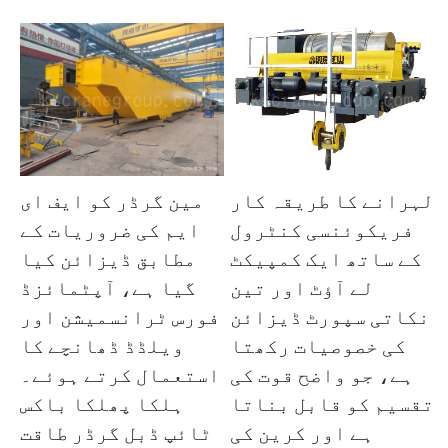
لہرانے کا طریقہ کار
مین گرڈر کو ایف ای
فریکوئنسی کنٹرول
ایم کی ضروریات کے
کے ساتھ ایک کمپیکٹ
مطابق ڈیزائن کیا
لے آؤٹ اور تین
گیا ہے، آپٹمائزڈ
نکاتی سپورٹ ڈیزائن
فورس ٹرانسمیشن اور
کی خصوصیات رکھتا
ویلڈڈ ڈھانچے کا
ہے، جو واضح قوت کی
استعمال کرتے ہوئے۔
تقسیم کو قابل بناتا
ہلکا پھلکا باکس
ہے اور کرین کی
ٹائپ ڈبل گرڈر طاقت