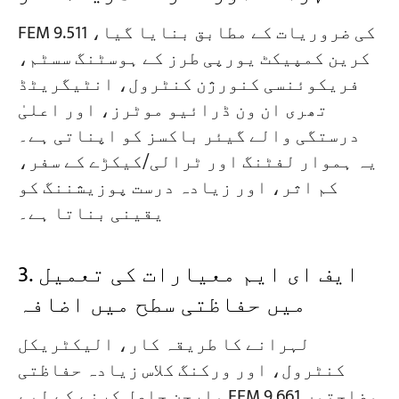
FEM 9.511 کی ضروریات کے مطابق بنایا گیا،
کرین کمپیکٹ یورپی طرز کے ہوسٹنگ سسٹم،
فریکوئنسی کنورژن کنٹرول، انٹیگریٹڈ
تھری ان ون ڈرائیو موٹرز، اور اعلیٰ
درستگی والے گیئر باکسز کو اپناتی ہے۔
یہ ہموار لفٹنگ اور ٹرالی/کیکڑے کے سفر،
کم اثر، اور زیادہ درست پوزیشننگ کو
یقینی بناتا ہے۔
3. ایف ای ایم معیارات کی تعمیل
میں حفاظتی سطح میں اضافہ
لہرانے کا طریقہ کار، الیکٹریکل
کنٹرول، اور ورکنگ کلاس زیادہ حفاظتی
مارجن حاصل کرنے کے لیے FEM 9.661 وضاحتوں