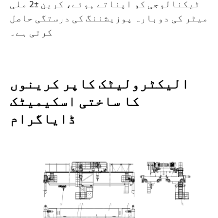
ٹیکنالوجی کو اپناتے ہوئے، کرین ±2 ملی
میٹر کی دوبارہ پوزیشننگ کی درستگی حاصل
کرتی ہے۔
الیکٹرولیٹک کاپر کرینوں
کا ساختی اسکیمیٹک
ڈایاگرام