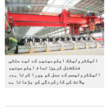
الیکٹرولیٹک ایلومینیم کے لیے ملٹی
فنکشنل کرین: تمام ایلومینیم
الیکٹرولیسس کے عمل کو پورا کرتا ہے،
پلانٹ کی کارکردگی کو بڑھاتا ہے