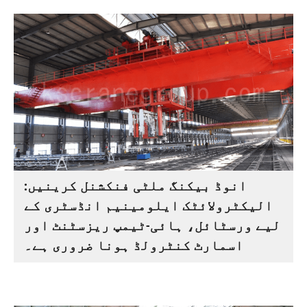
انوڈ بیکنگ ملٹی فنکشنل کرینیں:
الیکٹرولائٹک ایلومینیم انڈسٹری کے
لیے ورسٹائل، ہائی-ٹیمپ ریزسٹنٹ اور
اسمارٹ کنٹرولڈ ہونا ضروری ہے۔