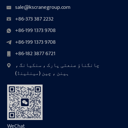
sale@kscranegroup.com
+86-373 387 2232
+86-199 1373 9708
+86-199 1373 9708
+86-182 3877 6721
چانگناؤ صنعتی پارک ، سنکیانگ ،
ہینن ، چین (مینلینڈ)
WeChat