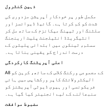
ذہین کنٹرول
مکمل طور پر خودکار آپریشن مزدوری کی
شدت کو کم کرتا ہے۔ گائیڈ ڈیوائسز اور
سلٹنگ اور ٹیپنگ میکانزم کے ساتھ مل کر
انٹیگریٹڈ انٹیلجنٹ پلیٹ ارینجنگ
سسٹم، ٹینکوں میں ابتدائی پلیٹوں کے
درست اندراج کو یقینی بناتا ہے۔
اعلی آپریٹنگ کارکردگی
A8 کے مجموعی ورکنگ کلاس کے ساتھ، کرین کو
الیکٹرولائٹک کاپر ورکشاپس میں ہائی
فریکونسی اور ہیوی ڈیوٹی آپریشنز کو
سنبھالنے کے لیے انجنیئر کیا گیا ہے۔
مضبوط موافقت