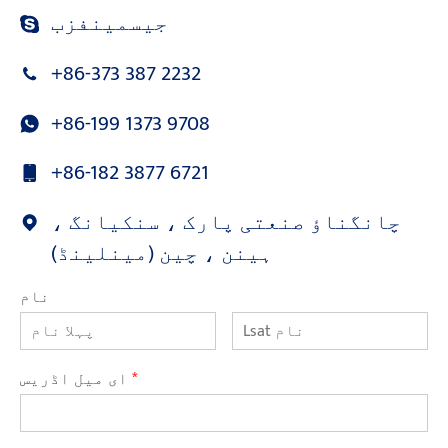
جیسمینفزب
+86-373 387 2232
+86-199 1373 9708
+86-182 3877 6721
چانگناؤ صنعتی پارک ، سنکیانگ ،
ہینن ، چین (مینلینڈ)
نام
*
ای میل اڈریس