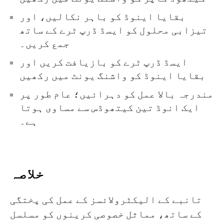
بقایا اینوڈ کو باہر نکالیں، اور
تیزابی محلول کو ایسڈ ڈرپ ٹرے کے ساتھ
جمع کریں۔
ایسڈ ڈرپ ٹرے کو بازیافت کریں اور
بقایا اینوڈ کو واشنگ یونٹ میں رکھیں
مندرجہ بالا عمل کو دہرائیں؛ عام طور پر
ایک انوڈ تین کیتھوڈس سے مساوی ہوتا
ہے۔
خلاصہ
تانبے کے الیکٹرولائسز کے عمل کی پختگی
کے ساتھ، مماثل خصوصی کرینوں کو مسلسل