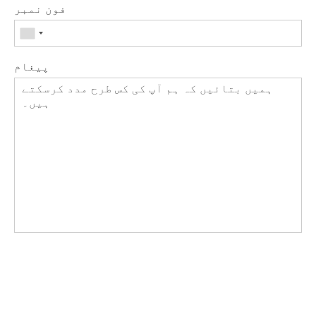
فون نمبر
پیغام