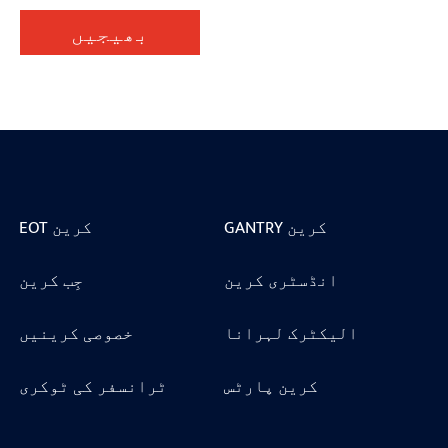
بھیجیں
GANTRY کرین
EOT کرین
انڈسٹری کرین
جِب کرین
الیکٹرک لہرانا
خصوصی کرینیں
کرین پارٹس
ٹرانسفر کی ٹوکری