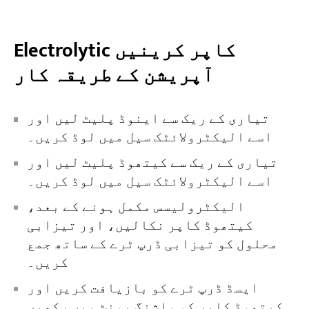
Electrolytic کاپر کرینیں
آپریشن کے طریقہ کار
تیاری کے ریک سے اینوڈ پلیٹ لیں اور
اسے الیکٹرولائٹک سیل میں لوڈ کریں۔
تیاری کے ریک سے کیتھوڈ پلیٹ لیں اور
اسے الیکٹرولائٹک سیل میں لوڈ کریں۔
الیکٹرولیسس مکمل ہونے کے بعد،
کیتھوڈ کاپر نکالیں، اور تیزابی
محلول کو تیزابی ڈرپ ٹرے کے ساتھ جمع
کریں۔
ایسڈ ڈرپ ٹرے کو بازیافت کریں اور
کیتھوڈ کاپر کو واشنگ یونٹ میں رکھیں