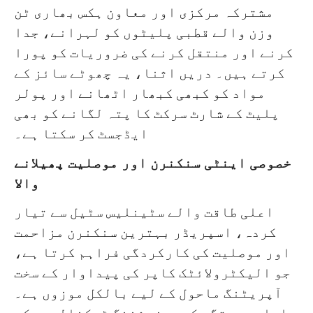
مشترکہ مرکزی اور معاون ہکس بھاری ٹن
وزن والے قطبی پلیٹوں کو لہرانے، جدا
کرنے اور منتقل کرنے کی ضروریات کو پورا
کرتے ہیں۔ دریں اثنا، یہ چھوٹے سائز کے
مواد کو کبھی کبھار اٹھانے اور پولر
پلیٹ کے شارٹ سرکٹ کا پتہ لگانے کو بھی
ایڈجسٹ کر سکتا ہے۔
خصوصی اینٹی سنکنرن اور موصلیت پھیلانے
والا
اعلی طاقت والے سٹینلیس سٹیل سے تیار
کردہ، اسپریڈر بہترین سنکنرن مزاحمت
اور موصلیت کی کارکردگی فراہم کرتا ہے،
جو الیکٹرولائٹک کاپر کی پیداوار کے سخت
آپریٹنگ ماحول کے لیے بالکل موزوں ہے۔