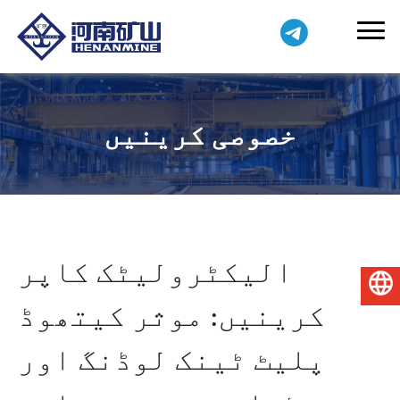
خصوصی کرینیں
الیکٹرولیٹک کاپر
اردو
کرینیں: موثر کیتھوڈ
پلیٹ ٹینک لوڈنگ اور