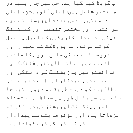
اپ گریڈ کیا گیا ہے، جس میں چار بنیادی
طاقتیں شامل ہیں: اعلی آٹومیشن، اعلیٰ
درستگی، اعلی تعدد آپریشنز کے لیے
موافقت، اور مختصر تنصیب اور کمیشننگ
سائیکل۔ شاندار کاریگری کے اصول پر عمل
کرتے ہوئے، ہم پروڈکٹ کے معیار اور
فروخت کے بعد کی جامع سروس کا فائدہ
اٹھاتے ہیں تاکہ الیکٹرولائٹک کاپر
ٹرانسفر میں پوزیشننگ کی درستگی اور
مستحکم، خودکار لہرانے کے بنیادی
مطالبات کو درست طریقے سے پورا کیا جا
سکے۔ یہ حل مکمل طور پر حفاظت، استحکام
اور ہینڈلنگ آپریشنز کی درستگی کو
بڑھاتا ہے، اور مؤثر طریقے سے پیداوار
کی کارکردگی کو بڑھاتا ہے۔