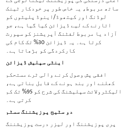
اعلی درستگی کی پوزیشننگ ٹیکنالوجی کے
ساتھ مربوط، یہ خاص طور پر خودکار ٹینک
لوڈنگ اور کیتھوڈ/اینوڈ پلیٹوں کو
اتارنے کے لیے ڈیزائن کیا گیا ہے، جو
آزاد یا مربوط لفٹنگ آپریشنز کو سپورٹ
کرتا ہے۔ یہ ڈیزائن 30% تک کام کی
کارکردگی کو بڑھاتا ہے۔
اینٹی سپلیش ڈیزائن
افقی پش وصول کرنے والی ٹرے مستحکم
کھلنے اور بند ہونے کے قابل بناتی ہے،
الیکٹرولائٹ سپلیشنگ کی شرح کو 95% تک کم
کرتی ہے۔
دو سٹیج پوزیشننگ سسٹم
پری پوزیشننگ اور لیزر درست پوزیشننگ