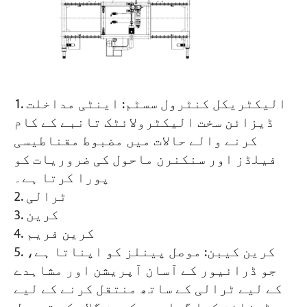
الیکٹریکل کنٹرول سسٹم: اینٹی مداخلت
ڈیزائن سخت الیکٹرولائٹک تانبے کے کام
کرنے والے حالات میں مضبوط مقناطیسی
فیلڈز اور سنکنرن ماحول کی ضروریات کو
پورا کرتا ہے۔
ٹرالی
کرین
کرین فریم
کرین کیبن: موصل پینلز کو اپناتا ہے،
جو ڈرائیور کے آسان آپریشن اور مشاہدے
کے لیے ٹرالی کے ساتھ منتقل کرنے کے لیے