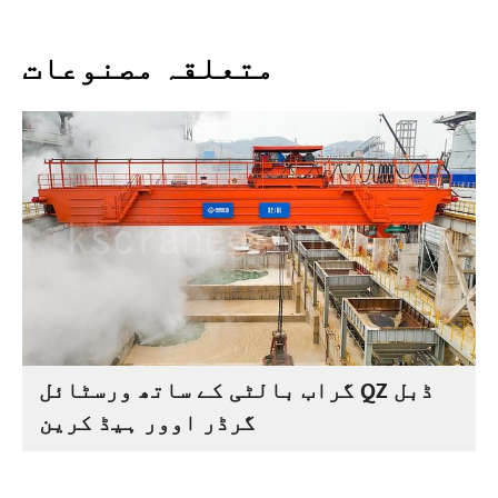
متعلقہ مصنوعات
گراب بالٹی کے ساتھ ورسٹائل QZ ڈبل
گرڈر اوور ہیڈ کرین