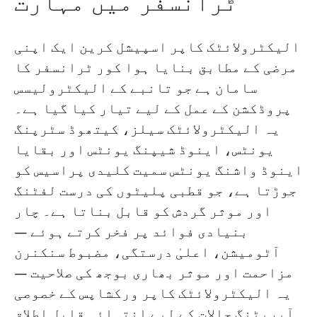
ٹرانسفر میں مہارت
الیکٹرولائٹک کاپر اسپیشل کرین ایک اپنی
مرضی کے مطابق بنایا ہوا کور ٹرانسفر کا
سامان ہے جو تانبے کے الیکٹرولیسس
پروڈکشن کے عمل کے لیے تیار کیا گیا ہے۔
یہ الیکٹرولائٹک سیلز، کیتھوڈ سٹرپنگ
یونٹس، اینوڈ شیپنگ یونٹس اور بقایا
اینوڈ واشنگ یونٹس سمیت کلیدی پراسیس کو
جوڑتا ہے، جو قطبی پلیٹوں کی درست لفٹنگ
اور موثر گردش کو قابل بناتا ہے۔ چار
بنیادی فوائد پر فخر کرتے ہوئے —
آٹومیشن، اعلیٰ درستگی، مضبوط سنکنرن
مزاحمت اور موثر بھاری بوجھ کی صلاحیت —
یہ الیکٹرولائٹک کاپر ورکشاپس کے خصوصی
آپریٹنگ حالات کے لیے انتہائی قابل اطلاق