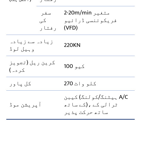
2-20m/min متغیر
سفر
فریکوئنسی ڈرائیو
کی
(VFD)
رفتار
زیادہ سے زیادہ
220KN
وہیل لوڈ
کرین ریل (تجویز
کیو 100
کردہ)
270 کلو واٹ
کل پاور
کیبن (ہیٹنگ/کولنگ A/C
کے ساتھ)، ٹرالی کے
آپریشن موڈ
ساتھ حرکت پذیر