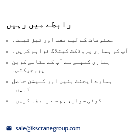
رابطے میں رہیں
مصنوعات کے لیے مفت اور تیز قیمت۔
آپ کو ہماری پروڈکٹ کیٹلاگ فراہم کریں۔
ہماری کمپنی سے آپ کے مقامی کرین
پروجیکٹس۔
ہمارے ایجنٹ بنیں اور کمیشن حاصل
کریں۔
کوئی سوال، ہم سے رابطہ کریں۔
sale@kscranegroup.com