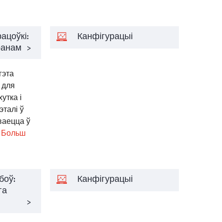
ацоўкі:
Канфігурацыі
ранам
>
гэта
 для
утка і
талі ў
ваецца ў
.. Больш
боў:
Канфігурацыі
га
>