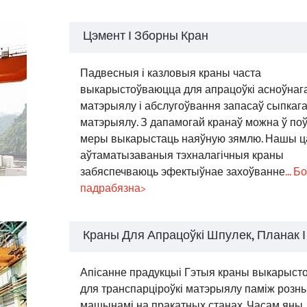
Цэмент І Зборны Кран
Падвесныя і казловыя краны часта
выкарыстоўваюцца для апрацоўкі асноўнаг
матэрыялу і абслугоўвання запасаў сыпкаг
матэрыялу. З дапамогай кранаў можна ў по
меры выкарыстаць наяўную зямлю. Нашы ц
аўтаматызаваныя тэхналагічныя краны
забяспечваюць эфектыўнае захоўванне
... 
падрабязна>
Краны Для Апрацоўкі Шпулек, Планак І
Апісанне прадукцыі Гэтыя краны выкарыст
для транспарціроўкі матэрыялу паміж розн
машынамі на пракатных станах. Часам яны