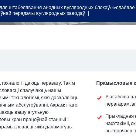
для штабелявання анодных вугляродных блокаў: 6-слаёвае
ўнай перадачы вугляродных заводаў
 тэхналогіі даюць перавагу. Такім
Прамысловыя к
словасці спалучаюць нашы
У асабліва в
ымі тэхналогіямі, якія дазваляюць
перагарам, а
ічным абслугоўванні. Акрамя таго,
шаюць вашу агульную
Прыкладная 
лёвы кран працоўнай станцыі і
нафтахіміі, с
прамысловасці, якія дапамогуць
вытворчасці і