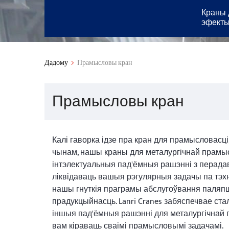
Краны 
эфекты
Дадому
Прамысловы кран
Прамысловы кран
Калі гаворка ідзе пра кран для прамысловасці,
чынам, нашы краны для металургічнай прамы
інтэлектуальныя пад'ёмныя рашэнні з перадав
ліквідаваць вашыя рэгулярныя задачы па тэхн
нашы гнуткія праграмы абслугоўвання паляп
прадукцыйнасць. Lanri Cranes забяспечвае ста
іншыя пад'ёмныя рашэнні для металургічнай 
вам кіраваць сваімі прамысловымі задачамі.