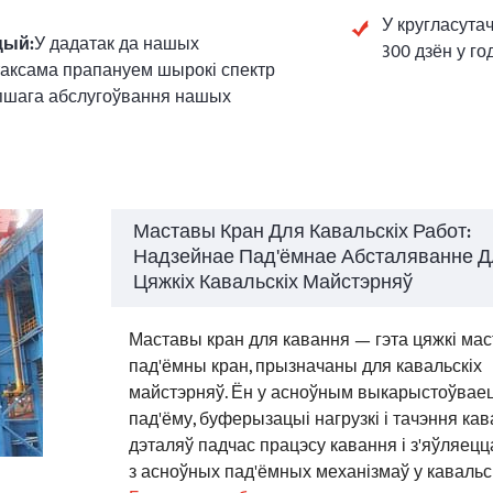
У кругласута
цый:
У дадатак да нашых
300 дзён у го
 таксама прапануем шырокі спектр
епшага абслугоўвання нашых
Маставы Кран Для Кавальскіх Работ:
Надзейнае Пад'ёмнае Абсталяванне Д
Цяжкіх Кавальскіх Майстэрняў
Маставы кран для кавання — гэта цяжкі ма
пад'ёмны кран, прызначаны для кавальскіх
майстэрняў. Ён у асноўным выкарыстоўвае
пад'ёму, буферызацыі нагрузкі і тачэння ка
дэталяў падчас працэсу кавання і з'яўляец
з асноўных пад'ёмных механізмаў у кавальс