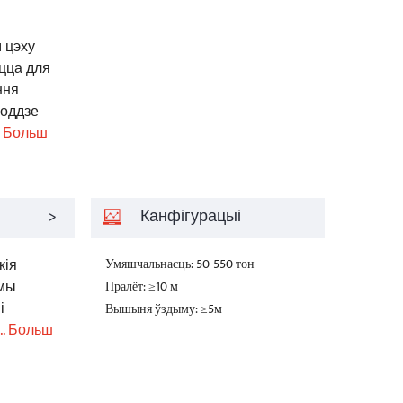
 цэху
цца для
ння
роддзе
.. Больш
>
Канфігурацыі
кія
Умяшчальнасць: 50-550 тон
 мы
Пралёт: ≥10 м
і
Вышыня ўздыму: ≥5м
... Больш