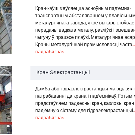
Кран-каўш з'яўляецца асноўным пад'ёмна-
транспартным абсталяваннем у плавільным
металургічнага завода, якое выкарыстоўвае
перадачы вадкага металу, разліўкі і змешва
чыгуну ў працэсе плаўкі. Металургічнае ася
Краны металургічнай прамысловасці часта
.
падрабязна>
Кран Электрастанцыі
Дамба або гідраэлектрастанцыя маюць вялі
патрабаванні да крана і пад'ёмнікаў. Гэтым
прадстаўляем падвесны кран, казловы кран 
пад'ёмную сістэму для гідраэлектрастанцыі.
падрабязна>