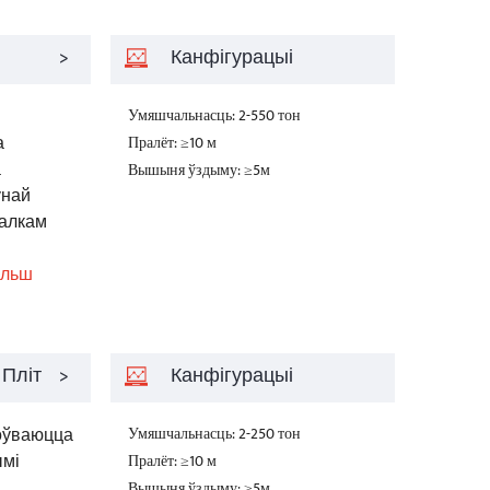
>
Канфігурацыі
Умяшчальнасць: 2-550 тон
а
Пралёт: ≥10 м
а
Вышыня ўздыму: ≥5м
ўнай
алкам
Больш
 Пліт
>
Канфігурацыі
оўваюцца
Умяшчальнасць: 2-250 тон
ымі
Пралёт: ≥10 м
Вышыня ўздыму: ≥5м