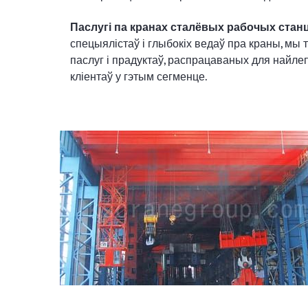
Паслугі па кранах сталёвых рабочых стан
спецыялістаў і глыбокіх ведаў пра краны, мы
паслуг і прадуктаў, распрацаваных для найл
кліентаў у гэтым сегменце.