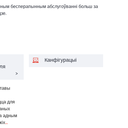
чным бесперапынным абслугоўванні больш за
дзе.
Канфігурацыі
ля
>
ставы
цца для
ваных
ца адным
кіх
...