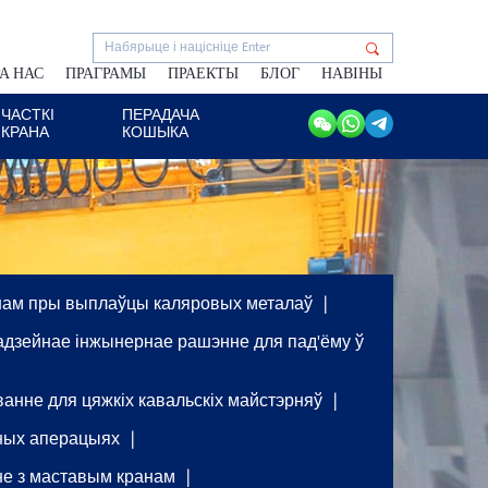
А НАС
ПРАГРАМЫ
ПРАЕКТЫ
БЛОГ
НАВІНЫ
ЧАСТКІ
ПЕРАДАЧА
КРАНА
КОШЫКА
анам пры выплаўцы каляровых металаў
надзейнае інжынернае рашэнне для пад'ёму ў
ванне для цяжкіх кавальскіх майстэрняў
чных аперацыях
нне з маставым кранам