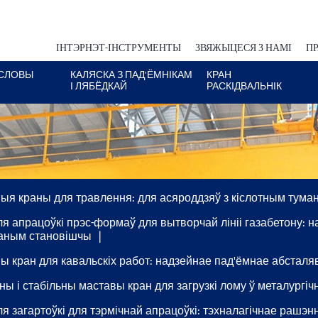
ІНТЭРНЭТ-ІНСТРУМЕНТЫ
ЗВЯЖЫЦЕСЯ З НАМІ
ПР
СЛОВЫ
КАЛЯСКА З ПАД'ЁМНІКАМ
КРАН
І ЛЯБЁДКАЙ
РАСКІДВАЛЬНІК
ыя краны для травлення: для асяроддзяў з кіслотным тум
ля апрацоўкі прэс-формаў для вытворчай лініі газабетону: 
аным становішчы
ы кран для кавальскіх работ: надзейнае пад'ёмнае абсталя
ны і стабільны маставы кран для загрузкі лому ў металургі
ля загартоўкі для тэрмічнай апрацоўкі: тэхналагічнае рашэ