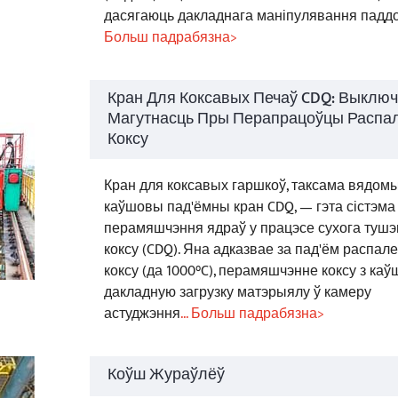
дасягаюць дакладнага маніпулявання падд
Больш падрабязна>
Кран Для Коксавых Печаў CDQ: Выклю
Магутнасць Пры Перапрацоўцы Распа
Коксу
Кран для коксавых гаршкоў, таксама вядомы
каўшовы пад'ёмны кран CDQ, — гэта сістэма
перамяшчэння ядраў у працэсе сухога туш
коксу (CDQ). Яна адказвае за пад'ём распал
коксу (да 1000°C), перамяшчэнне коксу з каў
дакладную загрузку матэрыялу ў камеру
астуджэння
... Больш падрабязна>
Коўш Жураўлёў