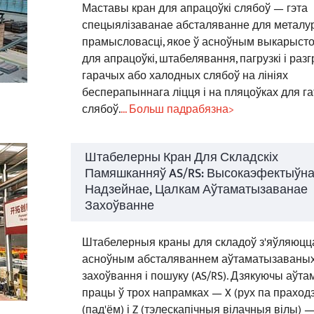
Маставы кран для апрацоўкі слябоў — гэта
спецыялізаванае абсталяванне для металур
прамысловасці, якое ў асноўным выкарыст
для апрацоўкі, штабелявання, пагрузкі і разг
гарачых або халодных слябоў на лініях
бесперапыннага ліцця і на пляцоўках для г
слябоў.
... Больш падрабязна>
Штабелерны Кран Для Складскіх
Памяшканняў AS/RS: Высокаэфектыўна
Надзейнае, Цалкам Аўтаматызаванае
Захоўванне
Штабелерныя краны для складоў з'яўляюцц
асноўным абсталяваннем аўтаматызаваных
захоўвання і пошуку (AS/RS). Дзякуючы аўт
працы ў трох напрамках — X (рух па праходзе
(пад'ём) і Z (тэлескапічныя вілачныя вілы) 