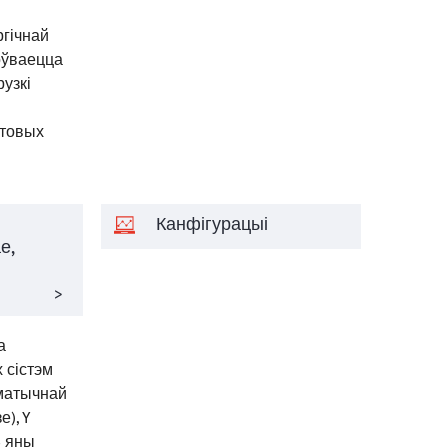
гічнай
оўваецца
рузкі
атовых
Канфігурацыі
е,
>
а
 сістэм
аматычнай
), Y
— яны