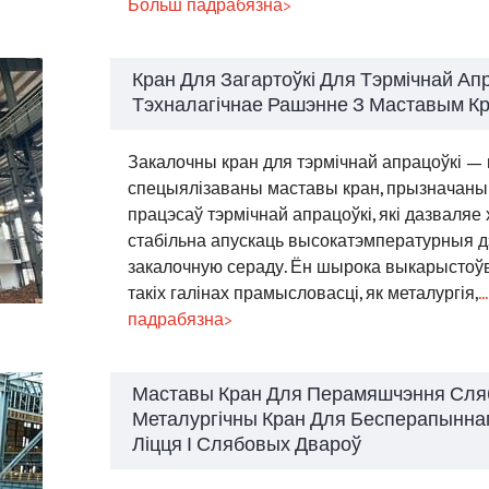
Больш падрабязна>
Кран Для Загартоўкі Для Тэрмічнай Апр
Тэхналагічнае Рашэнне З Маставым К
Закалочны кран для тэрмічнай апрацоўкі — 
спецыялізаваны маставы кран, прызначаны
працэсаў тэрмічнай апрацоўкі, які дазваляе х
стабільна апускаць высокатэмпературныя дэ
закалочную сераду. Ён шырока выкарыстоў
такіх галінах прамысловасці, як металургія,
.
падрабязна>
Маставы Кран Для Перамяшчэння Сля
Металургічны Кран Для Бесперапынна
Ліцця І Слябовых Двароў