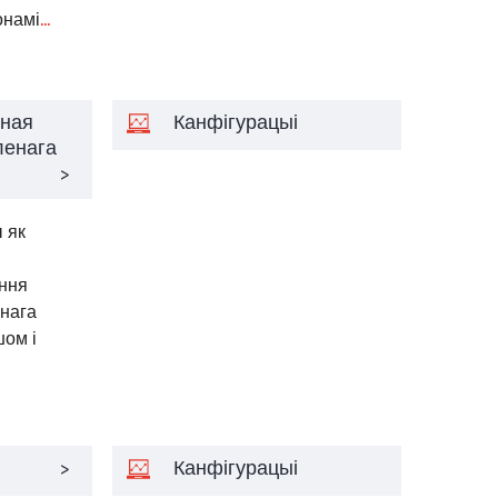
онамі
...
чная
Канфігурацыі
ленага
>
 як
эння
енага
шом і
>
Канфігурацыі