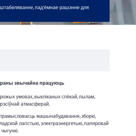
 штабеляванне, пад'ёмнае рашэнне для
раны звычайна працуюць
арожых умовах, выкліканых спёкай, пылам,
грэсіўнай атмасферай.
прамысловасць машынабудавання, зборкі,
кладской лагістыкі, электраэнергетыкі, папяровай
 чыгункі.