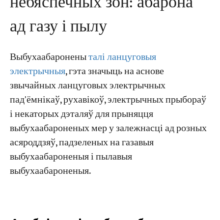
небяспечных зон: абарона
ад газу і пылу
Выбухаабаронены
талі ланцуговыя
электрычныя
, гэта значыць на аснове
звычайных ланцуговых электрычных
пад'ёмнікаў, рухавікоў, электрычных прыбораў
і некаторых дэталяў для прыняцця
выбухаабароненых мер у залежнасці ад розных
асяроддзяў, падзеленых на газавыя
выбухаабароненыя і пылавыя
выбухаабароненыя.