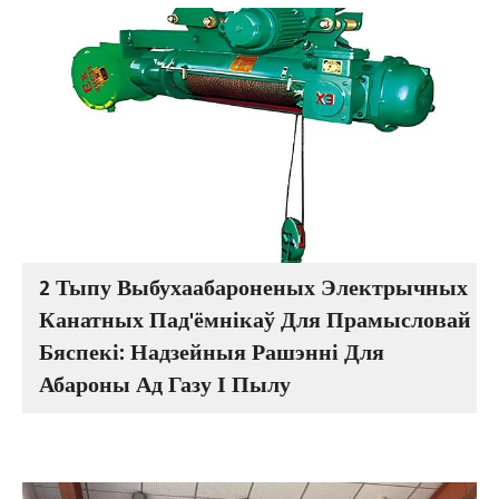
2 Тыпу Выбухаабароненых Электрычных
Канатных Пад'ёмнікаў Для Прамысловай
Бяспекі: Надзейныя Рашэнні Для
Абароны Ад Газу І Пылу