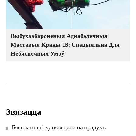
Выбухаабароненыя Аднабэлечныя
Маставыя Краны LB: Спецыяльна Для
Небяспечных Умоў
Звязацца
Бясплатная і хуткая цана на прадукт.