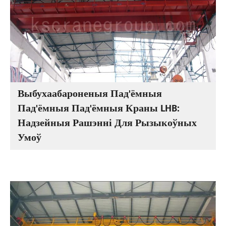
Выбухаабароненыя Пад'ёмныя
Пад'ёмныя Пад'ёмныя Краны LHB:
Надзейныя Рашэнні Для Рызыкоўных
Умоў