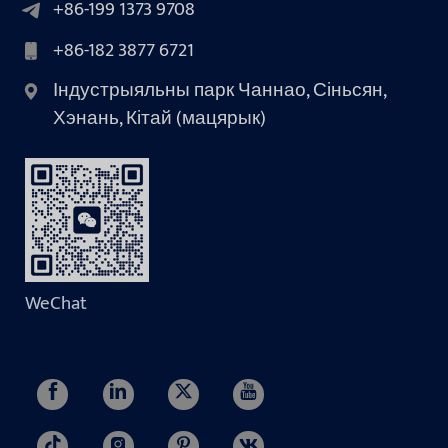
+86-199 1373 9708
+86-182 3877 6721
Індустрыяльны парк Чаннао, Сіньсян,
Хэнань, Кітай (мацярык)
WeChat