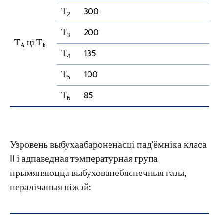
Т
300
2
Т
200
3
Т
ці Т
А
Б
Т
135
4
Т
100
5
Т
85
6
Узровень выбухаабароненасці пад'ёмніка класа
II і адпаведная тэмпературная група
прымяняюцца выбухованебяспечныя газы,
пералічаныя ніжэй: