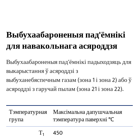
Выбухаабароненыя пад'ёмнікі
для навакольнага асяроддзя
Выбухаабароненыя пад'ёмнікі падыходзяць для
выкарыстання ў асяроддзі з
выбуханебяспечным газам (зона 1 і зона 2) або ў
асяроддзі з гаручай пылам (зона 21 і зона 22).
Тэмпературная
Максімальна дапушчальная
група
тэмпература паверхні ℃
Т
450
1