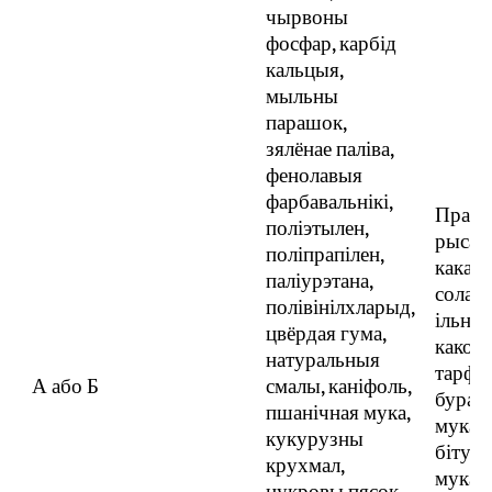
чырвоны
фосфар, карбід
кальцыя,
мыльны
парашок,
зялёнае паліва,
фенолавыя
фарбавальнікі,
Прасе
поліэтылен,
рысава
поліпрапілен,
какава
паліурэтана,
солада
полівінілхларыд,
ільнян
цвёрдая гума,
какоса
натуральныя
тарфя
А або Б
смалы, каніфоль,
бурав
пшанічная мука,
мука,
кукурузны
бітум
крухмал,
мука, 