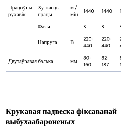
Працоўны
Хуткасць
м /
1440
1440
14
рухавік
працы
мін
Фазы
3
3
3
220-
220-
220
Напруга
В
440
440
44
80-
82-
82-
Двутаўравая бэлька
мм
160
187
18
Крукавая падвеска фіксаванай
выбухаабароненых