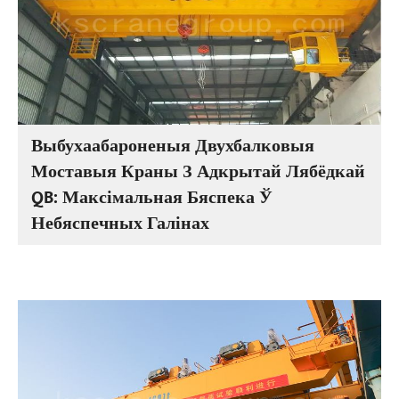
Выбухаабароненыя Двухбалковыя
Моставыя Краны З Адкрытай Лябёдкай
QB: Максімальная Бяспека Ў
Небяспечных Галінах