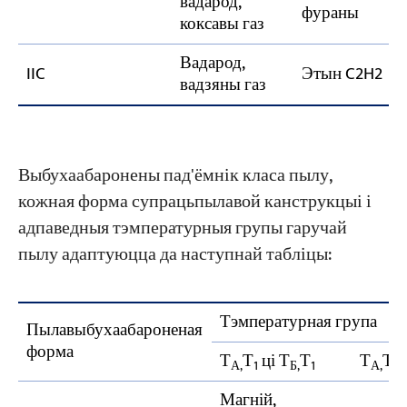
вадарод,
фураны
коксавы газ
Вадарод,
IIC
Этын C2H2
вадзяны газ
Выбухаабаронены пад'ёмнік класа пылу,
кожная форма супрацьпылавой канструкцыі і
адпаведныя тэмпературныя групы гаручай
пылу адаптуюцца да наступнай табліцы:
Тэмпературная група
Пылавыбухаабароненая
форма
Т
Т
ці Т
Т
Т
Т
А,
1
Б,
1
А,
2
Магній,