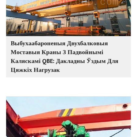
Выбухаабароненыя Двухбалковыя
Моставыя Краны З Падвойнымі
Каляскамі QBE: Дакладны Ўздым Для
Цяжкіх Нагрузак