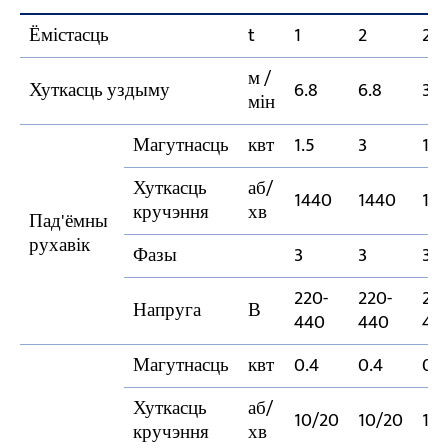
Ёмістасць
t
1
2
2
м /
Хуткасць уздыму
6.8
6.8
3.4
мін
Магутнасць
квт
1.5
3
1.5
Хуткасць
аб/
1440
1440
14
кручэння
хв
Пад'ёмны
рухавік
Фазы
3
3
3
220-
220-
220
Напруга
В
440
440
44
Магутнасць
квт
0.4
0.4
0.4
Хуткасць
аб/
10/20
10/20
10
кручэння
хв