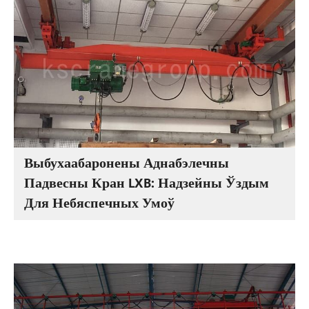
Выбухаабаронены Аднабэлечны
Падвесны Кран LXB: Надзейны Ўздым
Для Небяспечных Умоў