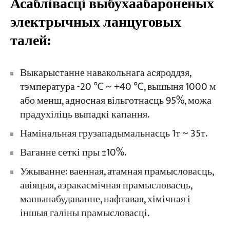
Асаблівасці выбухаабароненых
электрычных ланцуговых
Праекты
талей:
Блогі
Навіны
Праграмы
Пра нас
Выкарыстанне навакольнага асяроддзя,
Звяжыцеся з намі
тэмпература -20 ℃ ~ +40 ℃, вышыня 1000 м
або менш, адносная вільготнасць 95%, можа
прадухіліць выпадкі капання.
Намінальная грузападымальнасць 1т ~ 35т.
Ваганне сеткі пры ±10%.
Ужыванне: ваенная, атамная прамысловасць,
авіяцыя, аэракасмічная прамысловасць,
машынабудаванне, нафтавая, хімічная і
іншыя галіны прамысловасці.