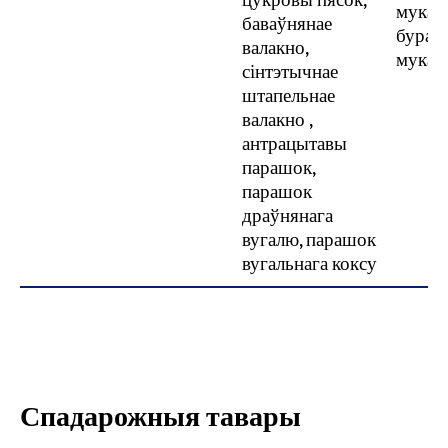
цукровы пясок,
мука д
баваўнянае
бурав
валакно,
мука д
сінтэтычнае
штапельнае
валакно ,
антрацытавы
парашок,
парашок
драўнянага
вугалю, парашок
вугальнага коксу
Спадарожныя тавары