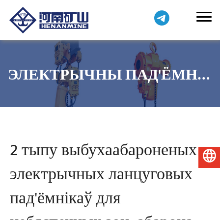
ЭЛЕКТРЫЧНЫ ПАД'ЁМНЫ
КРАН
2 тыпу выбухаабароненых
Беларуская мова
электрычных ланцуговых
пад'ёмнікаў для