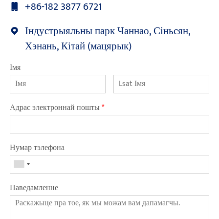
+86-182 3877 6721
Індустрыяльны парк Чаннао, Сіньсян,
Хэнань, Кітай (мацярык)
Імя
Адрас электроннай пошты
*
Нумар тэлефона
Паведамленне