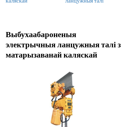
каляскай
ланцужныя талі
Выбухаабароненыя
электрычныя ланцужныя талі з
матарызаванай каляскай