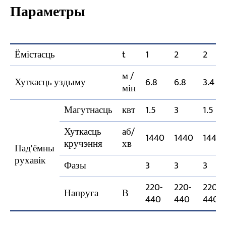
Параметры
Ёмістасць
t
1
2
2
м /
Хуткасць уздыму
6.8
6.8
3.4
мін
Магутнасць
квт
1.5
3
1.5
Хуткасць
аб/
1440
1440
1440
кручэння
хв
Пад'ёмны
рухавік
Фазы
3
3
3
220-
220-
220-
Напруга
В
440
440
440