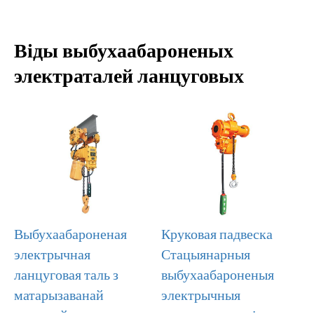
Віды выбухаабароненых
электраталей ланцуговых
Выбухаабароненая
Круковая падвеска
электрычная
Стацыянарныя
ланцуговая таль з
выбухаабароненыя
матарызаванай
электрычныя