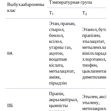
Тэмпературная група
Выбухаабаронены
клас
Т
Т
1
2
Этан, прапан,
стырол,
Этанол, бутан,
бензол,
прапілен,
ксілол,
этылацэтат,
угарны газ,
метыленхлары
IIA
ацэтон,
вінілхларыд,
воцатная
хлорэтанол,
кіслата,
тиофен,
метылацэтат,
цыклапентан,
аміяк,
диметиламин
пірыдзін
Прапін,
Этылен, аксід
акрыланітрыл,
этылену,
ІІБ
цыяністы
метилакрилат,