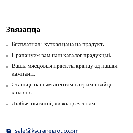
Звязацца
Бясплатная і хуткая цана на прадукт.
Прапануем вам наш каталог прадукцыі.
Вашы мясцовыя праекты кранаў ад нашай
кампаніі.
Станьце нашым агентам і атрымлівайце
камісію.
Любыя пытанні, звяжыцеся з намі.
sale@kscranegroup.com