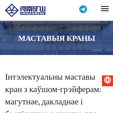
МАСТАВЫЯ КРАНЫ
Інтэлектуальны маставы
Беларуская мова
кран з каўшом-грэйферам:
магутнае, дакладнае і