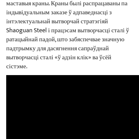
маставыя краны. Краны былі распрацаваны па
індывідуальным заказе ў адпаведнасці з
інтэлектуальнай вытворчай стратэгіяй
Shaoguan Steel і працэсам вытворчасці сталі ў
ратацыйнай падой, што забяспечвае значную
падтрымку для дасягнення сапраўднай
вытворчасці сталі «ў адзін клік» ва ўсёй
сістэме.