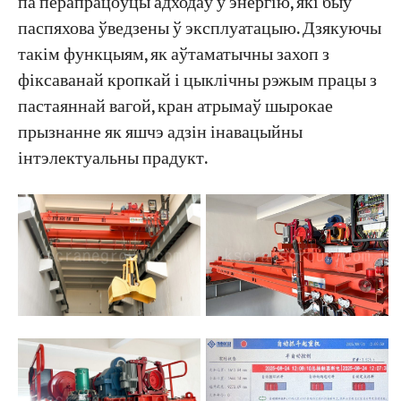
па перапрацоўцы адходаў у энергію, які быў
паспяхова ўведзены ў эксплуатацыю. Дзякуючы
такім функцыям, як аўтаматычны захоп з
фіксаванай кропкай і цыклічны рэжым працы з
пастаяннай вагой, кран атрымаў шырокае
прызнанне як яшчэ адзін інавацыйны
інтэлектуальны прадукт.