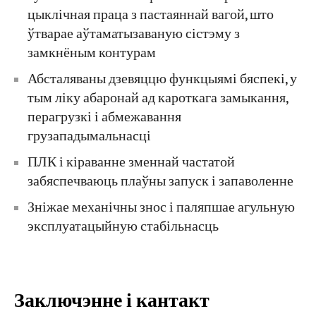
цыклічная праца з пастаяннай вагой, што
ўтварае аўтаматызаваную сістэму з
замкнёным контурам
Абсталяваны дзевяццю функцыямі бяспекі, у
тым ліку абаронай ад кароткага замыкання,
перагрузкі і абмежавання
грузападымальнасці
ПЛК і кіраванне зменнай частатой
забяспечваюць плаўны запуск і запаволенне
Зніжае механічны знос і паляпшае агульную
эксплуатацыйную стабільнасць
Заключэнне і кантакт