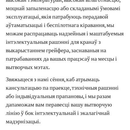
высокай тэмпературай, высокай вільготнасцю,
моцнай запыленасцю або складанымі ўмовамі
эксплуатацыі, якія патрабуюць перадавой
аўтаматызацыі і беспілотнага кіравання, мы
можам распрацаваць надзейныя і маштабуемыя
інтэлектуальныя рашэнні для кранаў з
выкарыстаннем грейфера, заснаваныя на
патрабаваннях да вашых працэсаў на месцы і
вытворчых мэтах.
Звяжыцеся з намі сёння, каб атрымаць
кансультацыю па праекце, тэхнічныя рашэнні
або індывідуальныя прапановы, і мы разам
дапаможам вам перавесці вашу вытворчую
лінію ў бок інтэлектуальнай і экалагічнай
мадэрнізацыі.