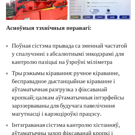
Асноўныя тэхнічныя перавагі:
Поўная сістэма прывада са зменнай частатой
у спалучэнні з абсалютнымі энкодэрамі для
кантролю пазіцыі на ўзроўні міліметра
Тры рэжымы кіравання: ручное кіраванне,
бесправадное дыстанцыйнае кіраванне і
аўтаматычная разгрузка з фіксаванай
кропкай; цалкам аўтаматычныя інтэрфейсы
зарэзерваваны для будучага павелічэння
магутнасці і карэкціроўкі працэсу.
Інтэграваная сістэма кантролю хістанняў,
аўтаматычны захоп фіксаванай кропкі і