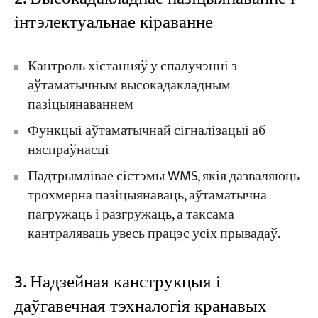
інтэлектуальнае кіраванне
Кантроль хістанняў у спалучэнні з
аўтаматычным высокадакладным
пазіцыянаваннем
Функцыі аўтаматычнай сігналізацыі аб
няспраўнасці
Падтрымлівае сістэмы WMS, якія дазваляюць
трохмерна пазіцыянаваць, аўтаматычна
пагружаць і разгружаць, а таксама
кантраляваць увесь працэс усіх прывадаў.
3. Надзейная канструкцыя і
даўгавечная тэхналогія кранавых