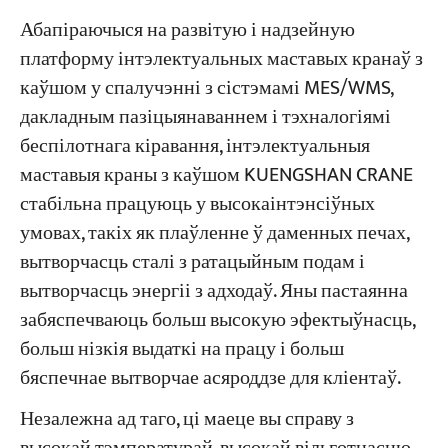
Абапіраючыся на развітую і надзейную
платформу інтэлектуальных маставых кранаў з
каўшом у спалучэнні з сістэмамі MES/WMS,
дакладным пазіцыянаваннем і тэхналогіямі
беспілотнага кіравання, інтэлектуальныя
маставыя краны з каўшом KUENGSHAN CRANE
стабільна працуюць у высокаінтэнсіўных
умовах, такіх як плаўленне ў даменных печах,
вытворчасць сталі з ратацыйным подам і
вытворчасць энергіі з адходаў. Яны пастаянна
забяспечваюць больш высокую эфектыўнасць,
больш нізкія выдаткі на працу і больш
бяспечнае вытворчае асяроддзе для кліентаў.
Незалежна ад таго, ці маеце вы справу з