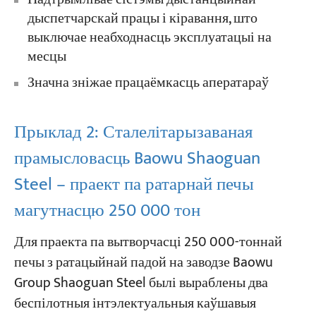
дыспетчарскай працы і кіравання, што
выключае неабходнасць эксплуатацыі на
месцы
Значна зніжае працаёмкасць аператараў
Прыклад 2: Сталелітарызаваная
прамысловасць Baowu Shaoguan
Steel – праект па ратарнай печы
магутнасцю 250 000 тон
Для праекта па вытворчасці 250 000-тоннай
печы з ратацыйнай падой на заводзе Baowu
Group Shaoguan Steel былі выраблены два
беспілотныя інтэлектуальныя каўшавыя