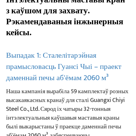
з каўшом для захвату.
Рэкамендаваныя інжынерныя
кейсы.
Выпадак 1: Сталелітарэйная
прамысловасць Гуансі Чыі – праект
даменнай печы аб'ёмам 2060 м³
Наша кампанія вырабіла 59 камплектаў розных
высакаякасных кранаў для сталі Guangxi Chiyi
Steel Co., Ltd. Сярод іх чатыры 32-тонныя
інтэлектуальныя каўшавыя маставыя краны
былі выкарыстаны ў праекце даменнай печы
аб'ёмам 2060 м³, забяспечваючы