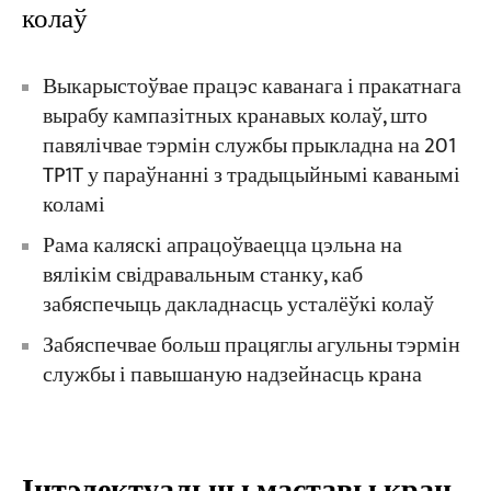
колаў
Выкарыстоўвае працэс каванага і пракатнага
вырабу кампазітных кранавых колаў, што
павялічвае тэрмін службы прыкладна на 201
TP1T у параўнанні з традыцыйнымі каванымі
коламі
Рама каляскі апрацоўваецца цэльна на
вялікім свідравальным станку, каб
забяспечыць дакладнасць усталёўкі колаў
Забяспечвае больш працяглы агульны тэрмін
службы і павышаную надзейнасць крана
Інтэлектуальны маставы кран