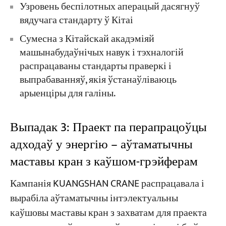
Узровень беспілотных аперацый дасягнуў
вядучага стандарту ў Кітаі
Сумесна з Кітайскай акадэміяй
машынабудаўнічых навук і тэхналогій
распрацаваны стандарты праверкі і
выпрабаванняў, якія ўстанаўліваюць
арыенціры для галіны.
Выпадак 3: Праект па перапрацоўцы
адходаў у энергію – аўтаматычны
маставы кран з каўшом-грэйферам
Кампанія KUANGSHAN CRANE распрацавала і
вырабіла аўтаматычны інтэлектуальны
каўшовы маставы кран з захватам для праекта