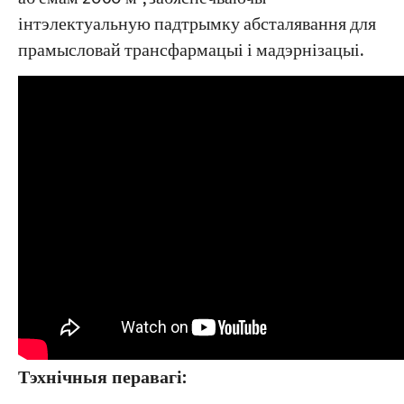
інтэлектуальную падтрымку абсталявання для
прамысловай трансфармацыі і мадэрнізацыі.
Тэхнічныя перавагі: