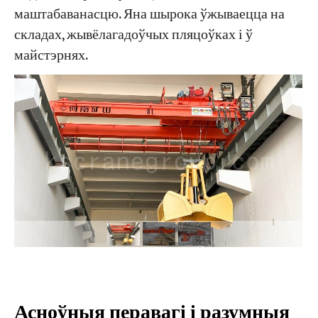
маштабаванасцю. Яна шырока ўжываецца на
складах, жывёлагадоўчых пляцоўках і ў
Праекты
майстэрнях.
Блогі
Навіны
Праграмы
Пра нас
Звяжыцеся з намі
Асноўныя перавагі і разумныя