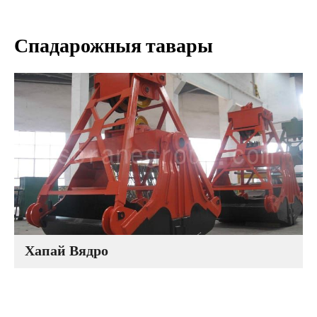
Спадарожныя тавары
Хапай Вядро