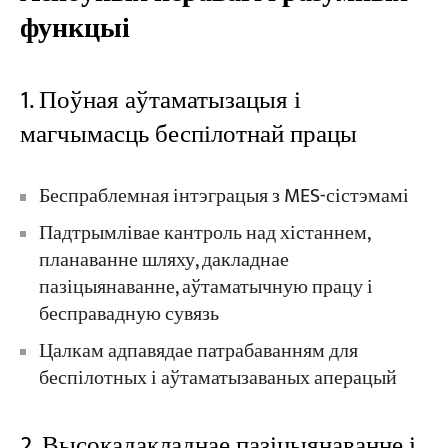
функцыі
1. Поўная аўтаматызацыя і
магчымасць беспілотнай працы
Беспраблемная інтэграцыя з MES-сістэмамі
Падтрымлівае кантроль над хістаннем,
планаванне шляху, дакладнае
пазіцыянаванне, аўтаматычную працу і
бесправадную сувязь
Цалкам адпавядае патрабаванням для
беспілотных і аўтаматызаваных аперацый
2. Высокадакладнае пазіцыянаванне і