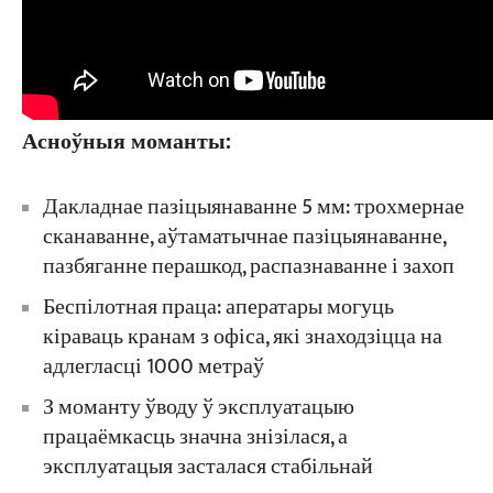
Асноўныя моманты:
Дакладнае пазіцыянаванне 5 мм: трохмернае
сканаванне, аўтаматычнае пазіцыянаванне,
пазбяганне перашкод, распазнаванне і захоп
Беспілотная праца: аператары могуць
кіраваць кранам з офіса, які знаходзіцца на
адлегласці 1000 метраў
З моманту ўводу ў эксплуатацыю
працаёмкасць значна знізілася, а
эксплуатацыя засталася стабільнай