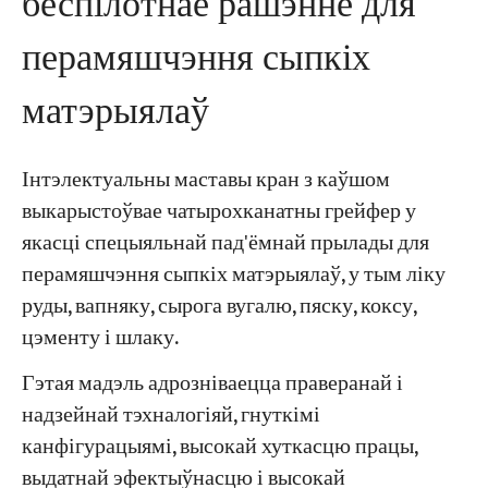
беспілотнае рашэнне для
перамяшчэння сыпкіх
матэрыялаў
Інтэлектуальны маставы кран з каўшом
выкарыстоўвае чатырохканатны грейфер у
якасці спецыяльнай пад'ёмнай прылады для
перамяшчэння сыпкіх матэрыялаў, у тым ліку
руды, вапняку, сырога вугалю, пяску, коксу,
цэменту і шлаку.
Гэтая мадэль адрозніваецца праверанай і
надзейнай тэхналогіяй, гнуткімі
канфігурацыямі, высокай хуткасцю працы,
выдатнай эфектыўнасцю і высокай