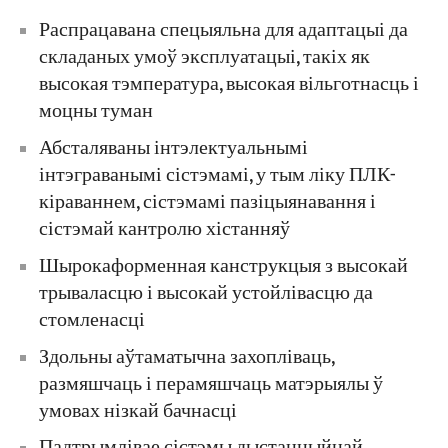
Распрацавана спецыяльна для адаптацыі да
складаных умоў эксплуатацыі, такіх як
высокая тэмпература, высокая вільготнасць і
моцны туман
Абсталяваны інтэлектуальнымі
інтэграванымі сістэмамі, у тым ліку ПЛК-
кіраваннем, сістэмамі пазіцыянавання і
сістэмай кантролю хістанняў
Шырокаформенная канструкцыя з высокай
трываласцю і высокай устойлівасцю да
стомленасці
Здольны аўтаматычна захопліваць,
размяшчаць і перамяшчаць матэрыялы ў
умовах нізкай бачнасці
Падтрымлівае сістэмы дыстанцыйнай