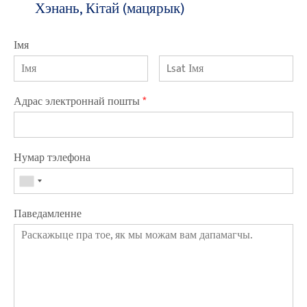
Хэнань, Кітай (мацярык)
Імя
Адрас электроннай пошты
*
Нумар тэлефона
Паведамленне