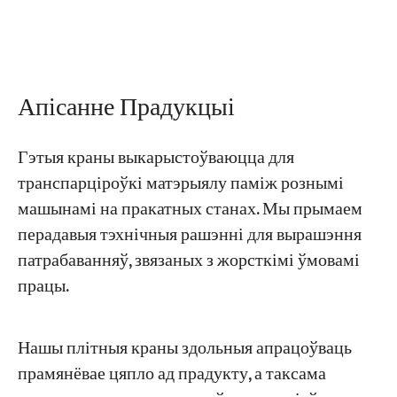
Праекты
Блогі
Навіны
Апісанне Прадукцыі
Праграмы
Пра нас
Звяжыцеся з намі
Гэтыя краны выкарыстоўваюцца для
транспарціроўкі матэрыялу паміж рознымі
машынамі на пракатных станах. Мы прымаем
перадавыя тэхнічныя рашэнні для вырашэння
патрабаванняў, звязаных з жорсткімі ўмовамі
працы.
Нашы плітныя краны здольныя апрацоўваць
прамянёвае цяпло ад прадукту, а таксама