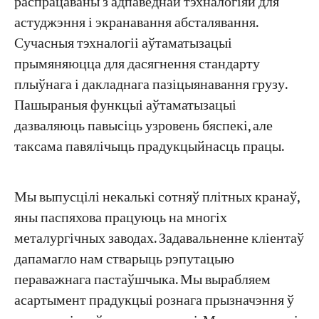
распрацаваны з адпаведнай тэхналогіяй для
астуджэння і экранавання абсталявання.
Сучасныя тэхналогіі аўтаматызацыі
прымяняюцца для дасягнення стандарту
плыўнага і дакладнага пазіцыянавання грузу.
Пашыраныя функцыі аўтаматызацыі
дазваляюць павысіць узровень бяспекі, але
таксама павялічыць прадукцыйнасць працы.
Мы выпусцілі некалькі сотняў плітных кранаў,
яны паспяхова працуюць на многіх
металургічных заводах. Задавальненне кліентаў
дапамагло нам стварыць рэпутацыю
пераважнага пастаўшчыка. Мы вырабляем
асартымент прадукцыі рознага прызначэння ў