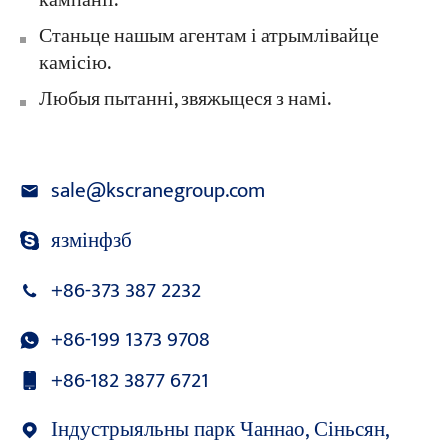
кампаніі.
Станьце нашым агентам і атрымлівайце
камісію.
Любыя пытанні, звяжыцеся з намі.
sale@kscranegroup.com
язмінфзб
+86-373 387 2232
+86-199 1373 9708
+86-182 3877 6721
Індустрыяльны парк Чаннао, Сіньсян,