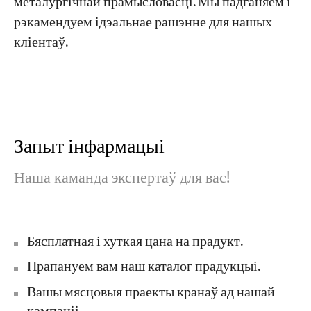
металургічнай прамысловасці. Мы падганяем і
рэкамендуем ідэальнае рашэнне для нашых
кліентаў.
Запыт інфармацыі
Наша каманда экспертаў для вас!
Бясплатная і хуткая цана на прадукт.
Прапануем вам наш каталог прадукцыі.
Вашы мясцовыя праекты кранаў ад нашай