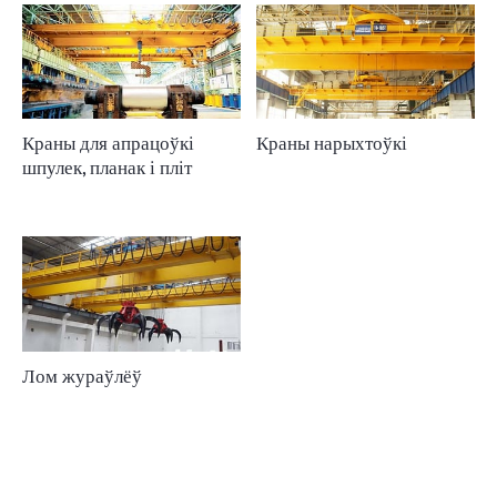
Краны для апрацоўкі
Краны нарыхтоўкі
шпулек, планак і пліт
Лом жураўлёў