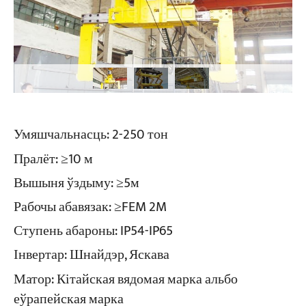
Умяшчальнасць: 2-250 тон
Пралёт: ≥10 м
Вышыня ўздыму: ≥5м
Рабочы абавязак: ≥FEM 2M
Ступень абароны: IP54-IP65
Інвертар: Шнайдэр, Яскава
Матор: Кітайская вядомая марка альбо
еўрапейская марка