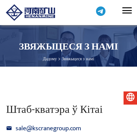
ЗВЯЖЫЦЕСЯ З НАМІ
Дадому
Звяжыцеся з намі
Беларуская мова
Штаб-кватэра ў Кітаі
sale@kscranegroup.com