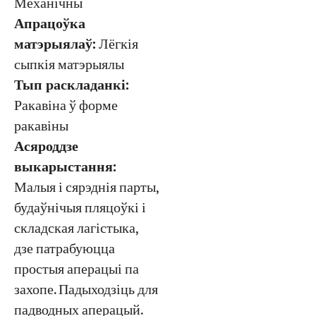
Механічны
Апрацоўка
матэрыялаў:
Лёгкія
сыпкія матэрыялы
Тып раскладанкі:
Ракавіна ў форме
ракавіны
Асяроддзе
выкарыстання:
Малыя і сярэднія парты,
будаўнічыя пляцоўкі і
складская лагістыка,
дзе патрабуюцца
простыя аперацыі па
захопе. Падыходзіць для
падводных аперацый.