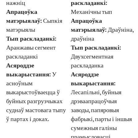
нажніц
раскладанкі:
Апрацоўка
Механічны тып
матэрыялаў:
Сыпкія
Апрацоўка
матэрыялы
матэрыялаў:
Драўніна,
Тып раскладанкі:
драўніна
Аранжавы сегмент
Тып раскладанкі:
раскладанкі
Двухсегментная
Асяроддзе
раскладанка
выкарыстання:
У
Асяроддзе
асноўным
выкарыстання:
выкарыстоўваецца ў
Лесапільні, буйныя
буйных разгрузчыках
дрэваапрацоўчыя
суднаў мастовага тыпу
заводы, папяровыя
ў партах і доках.
фабрыкі, парты і іншыя
сумежныя галіны
прамысловасці.