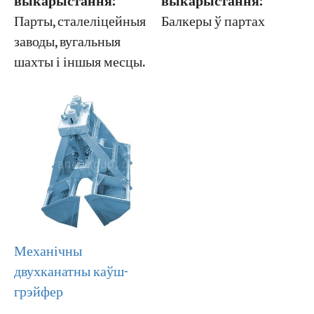
выкарыстання:
выкарыстання:
Балкеры ў партах
Парты, сталеліцейныя
заводы, вугальныя
шахты і іншыя месцы.
Механічны
двухканатны каўш-
грэйфер