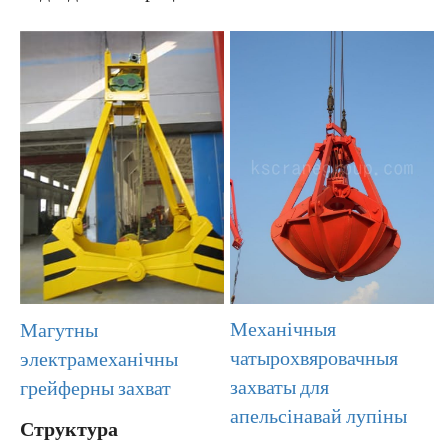
Механічныя
Магутны
чатырохвяровачныя
электрамеханічны
захваты для
грейферны захват
апельсінавай лупіны
Структура