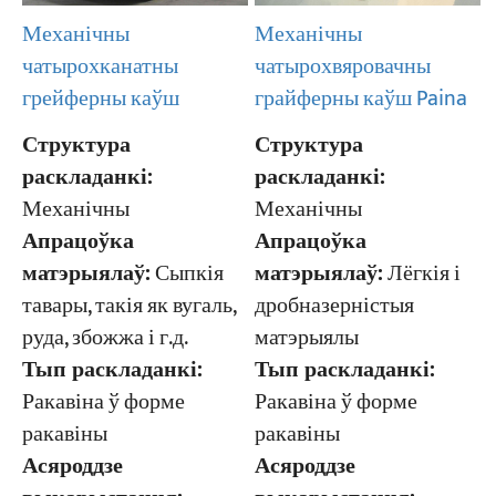
Механічны
Механічны
чатырохвяровачны
чатырохканатны
грайферны каўш Paina
грейферны каўш
Структура
Структура
раскладанкі:
раскладанкі:
Механічны
Механічны
Апрацоўка
Апрацоўка
матэрыялаў:
Лёгкія і
матэрыялаў:
Сыпкія
дробназерністыя
тавары, такія як вугаль,
матэрыялы
руда, збожжа і г.д.
Тып раскладанкі:
Тып раскладанкі:
Ракавіна ў форме
Ракавіна ў форме
ракавіны
ракавіны
Асяроддзе
Асяроддзе