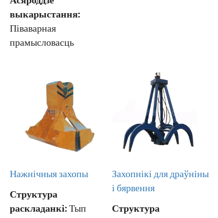
Асяроддзе
выкарыстання:
Піваварная
прамысловасць
Нажнічныя захопы
Захопнікі для драўніны
і бярвення
Структура
раскладанкі:
Тып
Структура