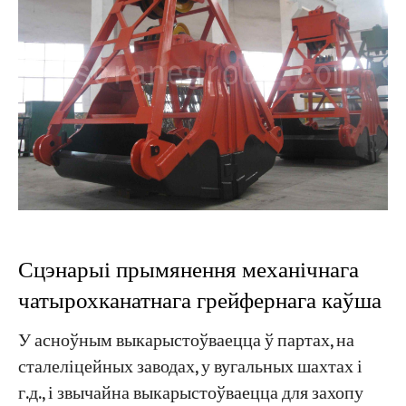
Сцэнарыі прымянення механічнага
чатырохканатнага грейфернага каўша
У асноўным выкарыстоўваецца ў партах, на
сталеліцейных заводах, у вугальных шахтах і
г.д., і звычайна выкарыстоўваецца для захопу