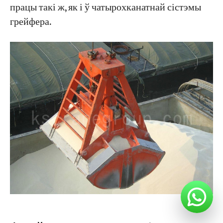
працы такі ж, як і ў чатырохканатнай сістэмы
грейфера.