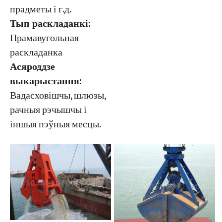
прадметы і г.д.
Тып раскладанкі:
Прамавугольная
раскладанка
Асяроддзе
выкарыстання:
Вадасховішчы, шлюзы,
рачныя рэчышчы і
іншыя пэўныя месцы.