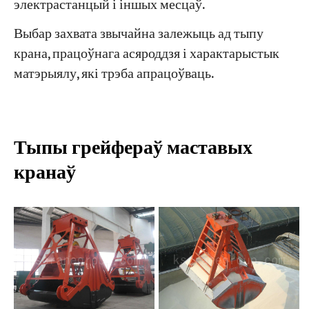
электрастанцый і іншых месцаў.
Выбар захвата звычайна залежыць ад тыпу
Праекты
крана, працоўнага асяроддзя і характарыстык
Блогі
Навіны
матэрыялу, які трэба апрацоўваць.
Праграмы
Пра нас
Звяжыцеся з намі
Тыпы грейфераў маставых
кранаў