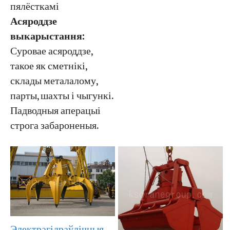
пялёсткамі
Асяроддзе
выкарыстання:
Суровае асяроддзе,
такое як сметнікі,
склады металалому,
парты, шахты і чыгункі.
Падводныя аперацыі
строга забароненыя.
Электрагідраўлічныя