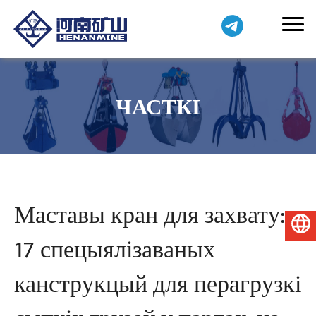
ЧАСТКІ
Маставы кран для захвату:
Беларуская мова
17 спецыялізаваных
канструкцый для перагрузкі