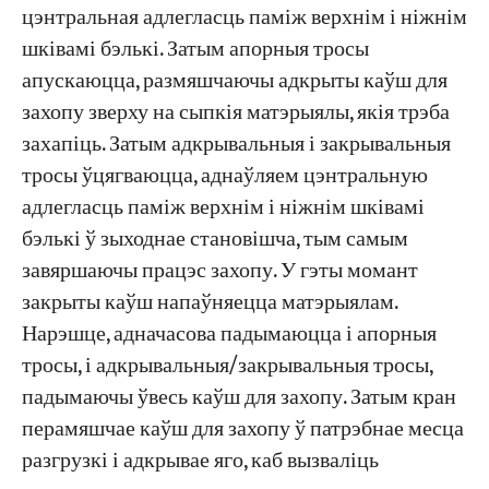
цэнтральная адлегласць паміж верхнім і ніжнім
шківамі бэлькі. Затым апорныя тросы
апускаюцца, размяшчаючы адкрыты каўш для
захопу зверху на сыпкія матэрыялы, якія трэба
захапіць. Затым адкрывальныя і закрывальныя
тросы ўцягваюцца, аднаўляем цэнтральную
адлегласць паміж верхнім і ніжнім шківамі
бэлькі ў зыходнае становішча, тым самым
завяршаючы працэс захопу. У гэты момант
закрыты каўш напаўняецца матэрыялам.
Нарэшце, адначасова падымаюцца і апорныя
тросы, і адкрывальныя/закрывальныя тросы,
падымаючы ўвесь каўш для захопу. Затым кран
перамяшчае каўш для захопу ў патрэбнае месца
разгрузкі і адкрывае яго, каб вызваліць