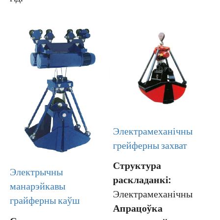
Электрамеханічны
грейферны захват
Структура
Электрычны
раскладанкі:
манарэйкавы
Электрамеханічны
грайферны каўш
Апрацоўка