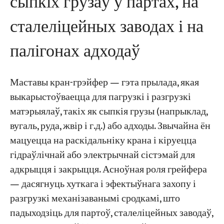
сыпкіх грузаў у партах, на
сталеліцейных заводах і на
палігонах адходаў
Маставы кран-грэйфер — гэта прылада, якая
выкарыстоўваецца для пагрузкі і разгрузкі
матэрыялаў, такіх як сыпкія грузы (напрыклад,
вугаль, руда, жвір і г.д.) або адходы. Звычайна ён
мацуецца на раскідальніку крана і кіруецца
гідраўлічнай або электрычнай сістэмай для
адкрыцця і закрыцця. Асноўная роля грейфера
— дасягнуць хуткага і эфектыўнага захопу і
разгрузкі механізаванымі сродкамі, што
падыходзіць для партоў, сталеліцейных заводаў,