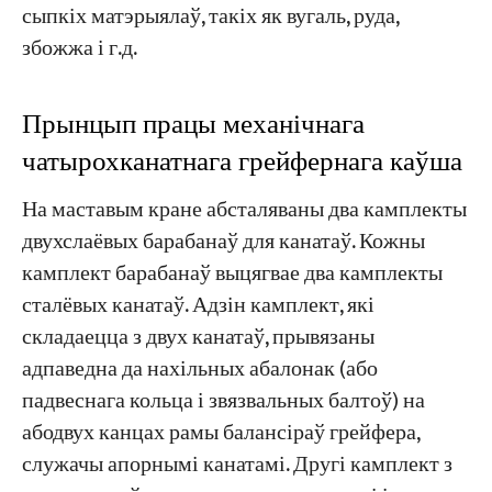
сыпкіх матэрыялаў, такіх як вугаль, руда,
збожжа і г.д.
Прынцып працы механічнага
чатырохканатнага грейфернага каўша
На маставым кране абсталяваны два камплекты
двухслаёвых барабанаў для канатаў. Кожны
камплект барабанаў выцягвае два камплекты
сталёвых канатаў. Адзін камплект, які
складаецца з двух канатаў, прывязаны
адпаведна да нахільных абалонак (або
падвеснага кольца і звязвальных балтоў) на
абодвух канцах рамы балансіраў грейфера,
служачы апорнымі канатамі. Другі камплект з