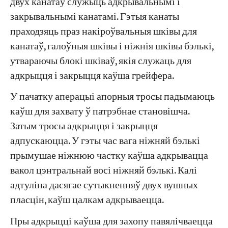
двух канатаў служыць адкрывальнымі і
закрывальнымі канатамі. Гэтыя канаты
праходзяць праз накіроўвальныя шківы для
канатаў, галоўныя шківы і ніжнія шківы бэлькі,
утвараючы блокі шківаў, якія служаць для
адкрыцця і закрыцця каўша грейфера.
У пачатку аперацыі апорныя тросы падымаюць
каўш для захвату ў патрэбнае становішча.
Затым тросы адкрыцця і закрыцця
адпускаюцца. У гэты час вага ніжняй бэлькі
прымушае ніжнюю частку каўша адкрывацца
вакол цэнтральнай восі ніжняй бэлькі. Калі
адтуліна дасягае сутыкненняў двух вушных
пласцін, каўш цалкам адкрываецца.
Пры адкрыцці каўша для захопу павялічваецца