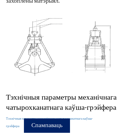
захоплены матэрыял.
Тэхнічныя параметры механічнага
чатырохканатнага каўша-грэйфера
Тэхнічныя параметры механічнага чатырохканатнага каўша-
Спампаваць
грэйфера