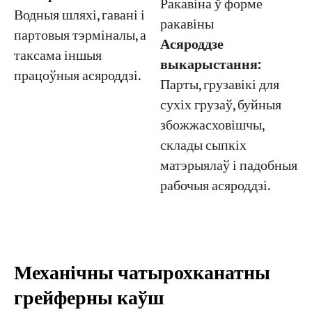
Ракавіна ў форме
Водныя шляхі, гавані і
ракавіны
партовыя тэрміналы, а
Асяроддзе
таксама іншыя
выкарыстання:
працоўныя асяроддзі.
Парты, грузавікі для
сухіх грузаў, буйныя
збожжасховішчы,
склады сыпкіх
матэрыялаў і падобныя
рабочыя асяроддзі.
Механічны чатырохканатны
грейферны каўш