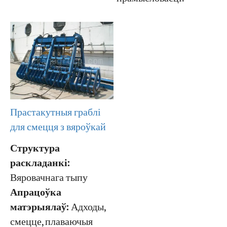
Прастакутныя граблі
для смецця з вяроўкай
Структура
раскладанкі:
Вяровачнага тыпу
Апрацоўка
матэрыялаў:
Адходы,
смецце, плаваючыя