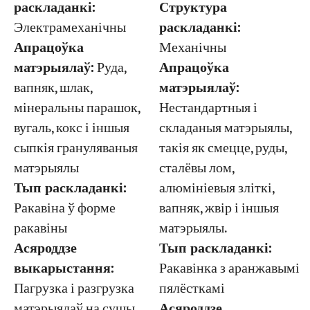
Структура
раскладанкі:
раскладанкі:
Электрамеханічны
Механічны
Апрацоўка
Апрацоўка
матэрыялаў:
Руда,
матэрыялаў:
вапняк, шлак,
Нестандартныя і
мінеральны парашок,
складаныя матэрыялы,
вугаль, кокс і іншыя
такія як смецце, руды,
сыпкія грануляваныя
сталёвы лом,
матэрыялы
алюмініевыя зліткі,
Тып раскладанкі:
вапняк, жвір і іншыя
Ракавіна ў форме
матэрыялы.
ракавіны
Тып раскладанкі:
Асяроддзе
Ракавінка з аранжавымі
выкарыстання:
пялёсткамі
Пагрузка і разгрузка
Асяроддзе
матэрыялаў на сушы