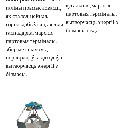
вугальная, марскія
галіны прамысловасці,
партовыя тэрміналы,
як сталеліцейная,
вытворчасць энергіі з
горназдабыўная, лясная
біямасы і г.д.
гаспадарка, марскія
партовыя тэрміналы,
збор металалому,
перапрацоўка адходаў і
вытворчасць энергіі з
біямасы.