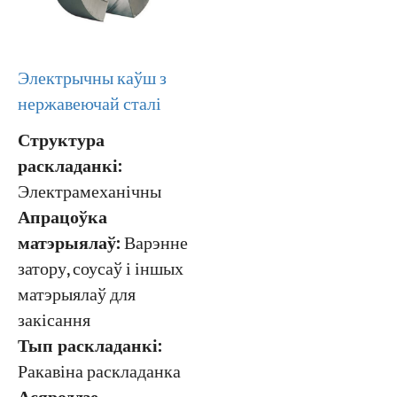
Электрычны каўш з
нержавеючай сталі
Структура
раскладанкі:
Электрамеханічны
Апрацоўка
матэрыялаў:
Варэнне
затору, соусаў і іншых
матэрыялаў для
закісання
Тып раскладанкі:
Ракавіна раскладанка