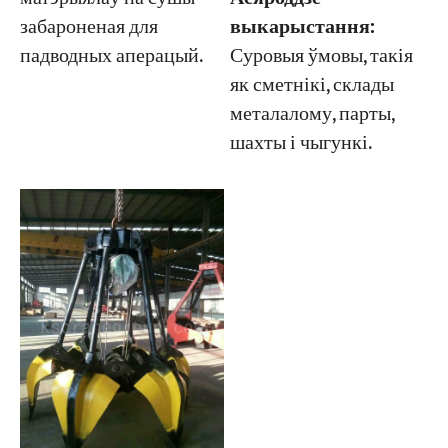
выкарыстання:
забароненая для
Суровыя ўмовы, такія
падводных аперацый.
як сметнікі, склады
металалому, парты,
шахты і чыгункі.