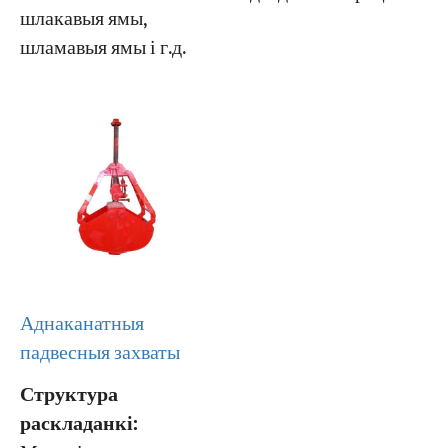
шлакавыя ямы,
шламавыя ямы і г.д.
Аднаканатныя
падвесныя захваты
Структура
раскладанкі: