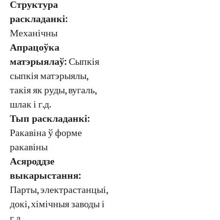
Структура
раскладанкі:
Механічны
Апрацоўка
матэрыялаў:
Сыпкія
сыпкія матэрыялы,
такія як руды, вугаль,
шлак і г.д.
Тып раскладанкі:
Ракавіна ў форме
ракавіны
Асяроддзе
выкарыстання:
Парты, электрастанцыі,
докі, хімічныя заводы і
г.д.