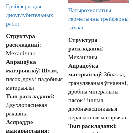
Грэйферы для
Чатырохканатны
дноуглубительных
герметычны грейферны
работ
захват
Структура
Структура
раскладанкі:
раскладанкі:
Механічны
Механічны
Апрацоўка
Апрацоўка
матэрыялаў:
Шлам,
матэрыялаў:
Збожжа,
пясок, друз і падобныя
грануляваныя ўгнаенні,
матэрыялы
дробны мінеральны
Тып раскладанкі:
пясок і іншыя
Двухлопасцевая
дробначасцінкавыя
ракавіна
перасыпныя матэрыялы
Асяроддзе
Тып раскладанкі:
выкарыстання: