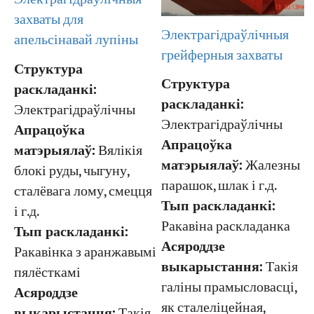
захваты для
Электрагідраўлічныя
апельсінавай лупіны
грейферныя захваты
Структура
Структура
раскладанкі:
раскладанкі:
Электрагідраўлічны
Электрагідраўлічны
Апрацоўка
Апрацоўка
матэрыялаў:
Вялікія
матэрыялаў:
Жалезны
блокі руды, чыгуну,
парашок, шлак і г.д.
сталёвага лому, смецця
Тып раскладанкі:
і г.д.
Ракавіна раскладанка
Тып раскладанкі:
Асяроддзе
Ракавінка з аранжавымі
выкарыстання:
Такія
пялёсткамі
галіны прамысловасці,
Асяроддзе
як сталеліцейная,
выкарыстання:
Такія