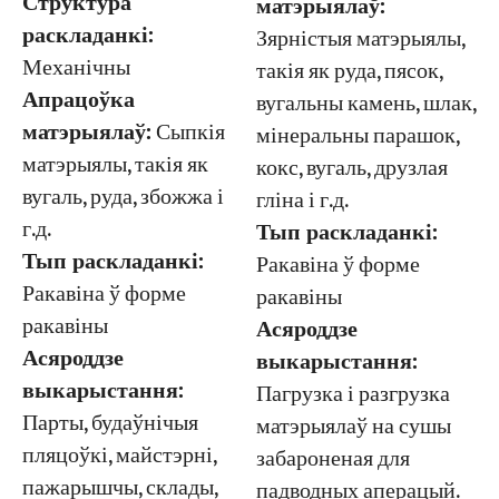
Структура
матэрыялаў:
раскладанкі:
Зярністыя матэрыялы,
Механічны
такія як руда, пясок,
Апрацоўка
вугальны камень, шлак,
матэрыялаў:
Сыпкія
мінеральны парашок,
матэрыялы, такія як
кокс, вугаль, друзлая
вугаль, руда, збожжа і
гліна і г.д.
г.д.
Тып раскладанкі:
Тып раскладанкі:
Ракавіна ў форме
Ракавіна ў форме
ракавіны
ракавіны
Асяроддзе
Асяроддзе
выкарыстання:
выкарыстання:
Пагрузка і разгрузка
Парты, будаўнічыя
матэрыялаў на сушы
пляцоўкі, майстэрні,
забароненая для
пажарышчы, склады,
падводных аперацый.