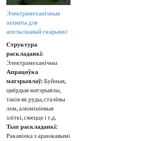
Электрамеханічныя
захваты для
апельсінавай скарынкі
Структура
раскладанкі:
Электрамеханічны
Апрацоўка
матэрыялаў:
Буйныя,
цвёрдыя матэрыялы,
такія як руды, сталёвы
лом, алюмініевыя
зліткі, смецце і г.д.
Тып раскладанкі:
Ракавінка з аранжавымі