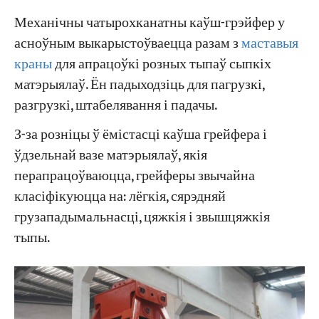
Механічны чатырохканатны каўш-грэйфер у
асноўным выкарыстоўваецца разам з
маставыя
краны
для апрацоўкі розных тыпаў сыпкіх
матэрыялаў. Ён падыходзіць для пагрузкі,
разгрузкі, штабелявання і падачы.
З-за розніцы ў ёмістасці каўша грейфера і
ўдзельнай вазе матэрыялаў, якія
перапрацоўваюцца, грейферы звычайна
класіфікуюцца на: лёгкія, сярэдняй
грузападымальнасці, цяжкія і звышцяжкія
тыпы.