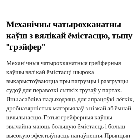
Механічны чатырохканатны
каўш з вялікай ёмістасцю, тыпу
"грэйфер"
Механічныя чатырохканатныя грейферныя
каўшы вялікай ёмістасці шырока
выкарыстоўваюцца пры пагрузцы і разгрузцы
судоў для перавозкі сыпкіх грузаў у партах.
Яны асабліва падыходзяць для апрацоўкі лёгкіх,
дробназярністых матэрыялаў з нізкай аб'ёмнай
шчыльнасцю. Гэтыя грейферныя каўшы
звычайна маюць большую ёмістасць і больш
высокую эфектыўнасць напаўнення. Прынцып