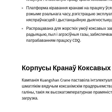
Платформа кіравання кранамі на працягу ўся
рэжыме рэальнага часу, рэгістрацыю эксплуа
няспраўнасцей і дыстанцыйную дыягностыку/
Распрацавана для жорсткіх умоў коксавых за
радыяцыю, пыл і агрэсіўныя газы, забяспечв
патрабаванням працэсу CDQ.
Корпусы Кранаў Коксавых
Кампанія Kuangshan Crane паставіла інтэлекту
шматлікім вядучым коксахімскім прадпрыемст
галіны, такія як высокатэмпературнае прамяніс
загрузка.