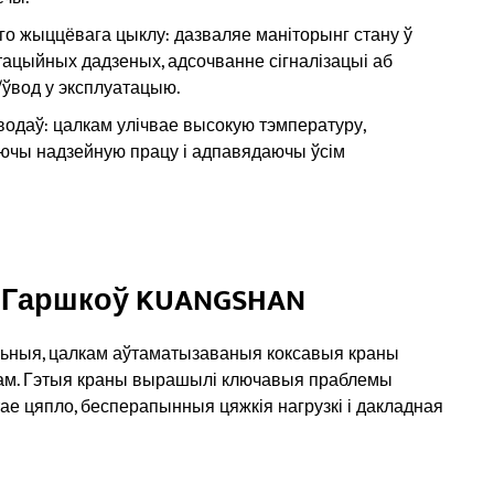
го жыццёвага цыклу: дазваляе маніторынг стану ў
тацыйных дадзеных, адсочванне сігналізацыі аб
ўвод у эксплуатацыю.
водаў: цалкам улічвае высокую тэмпературу,
аючы надзейную працу і адпавядаючы ўсім
 Гаршкоў KUANGSHAN
альныя, цалкам аўтаматызаваныя коксавыя краны
вам. Гэтыя краны вырашылі ключавыя праблемы
тае цяпло, бесперапынныя цяжкія нагрузкі і дакладная