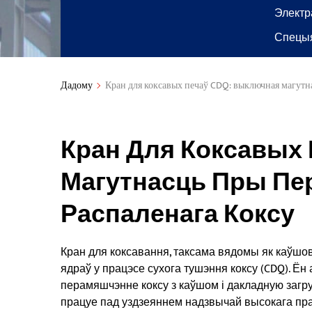
Электр
Спецыя
Дадому
Кран для коксавых печаў CDQ: выключная магутн
Кран Для Коксавых
Магутнасць Пры Пе
Распаленага Коксу
Кран для коксавання, таксама вядомы як каўшо
ядраў у працэсе сухога тушэння коксу (CDQ). Ён 
перамяшчэнне коксу з каўшом і дакладную загру
працуе пад уздзеяннем надзвычай высокага пра