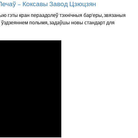
Печаў – Коксавы Завод Цзюцзян
цыю гэты кран пераадолеў тэхнічныя бар'еры, звязаныя
 ўздзеяннем полымя, задаўшы новы стандарт для