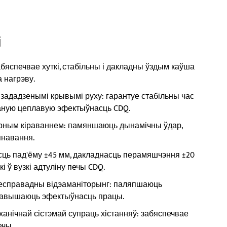
і
бяспечвае хуткі, стабільны і дакладны ўздым каўша
 нагрэву.
ададзенымі крывымі руху: гарантуе стабільны час
шаную цеплавую эфектыўнасць CDQ.
арным кіраваннем: памяншаюць дынамічны ўдар,
янавання.
ць пад'ёму ±45 мм, дакладнасць перамяшчэння ±20
і ў вузкі адтуліну печы CDQ.
бесправадны відэаманіторынг: паляпшаюць
 павышаюць эфектыўнасць працы.
анічнай сістэмай супраць хістанняў: забяспечвае
ечы.