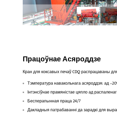
Працоўнае Асяроддзе
Кран для коксавых печаў CDQ распрацаваны для
Тэмпература навакольнага асяроддзя: ад –20
Інтэнсіўнае прамяністае цяпло ад распаленага
Бесперапынная праца 24/7
Дакладныя патрабаванні да зарадкі для выр