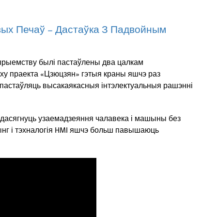
ых Печаў – Дастаўка З Падвойным
прыемству былі пастаўлены два цалкам
ху праекта «Цзюцзян» гэтыя краны яшчэ раз
 пастаўляць высакаякасныя інтэлектуальныя рашэнні
 дасягнуць узаемадзеяння чалавека і машыны без
нг і тэхналогія HMI яшчэ больш павышаюць