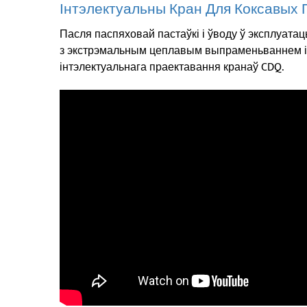
Інтэлектуальны Кран Для Коксавых 
Пасля паспяховай пастаўкі і ўводу ў эксплуата
з экстрэмальным цеплавым выпраменьваннем і
інтэлектуальнага праектавання кранаў CDQ.