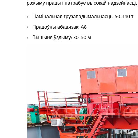
рэжыму працы і патрабуе высокай надзейнасці,
Намінальная грузападымальнасць: 50–140 т
Працоўны абавязак: А8
Вышыня ўздыму: 30–50 м