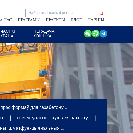
А НАС
ПРАГРАМЫ
ПРАЕКТЫ
БЛОГ
НАВІНЫ
ЧАСТКІ
ПЕРАДАЧА
КРАНА
КОШЫКА
 прэс-формаў для газабетону …
а …
Інтэлектуальны каўш для захвату …
аны: шматфункцыянальныя …