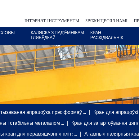
ІНТЭРНЭТ-ІНСТРУМЕНТЫ
ЗВЯЖЫЦЕСЯ З НАМІ
ПР
СЛОВЫ
КАЛЯСКА З ПАД'ЁМНІКАМ
КРАН
І ЛЯБЁДКАЙ
РАСКІДВАЛЬНІК
тызаваная апрацоўка прэс-формаў …
Кран для апрацоўкі
ны і стабільны металалом …
Кран для загартоўвання цяпл
ы кран для перамяшчэння пліт: …
Атамныя палярныя кр