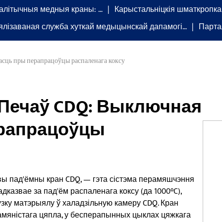
алітычныя медныя краны: …
Карыстальніцкія шматкропк
лізаваная служба хуткай медыцынскай дапамогі…
Парта
асць пры перапрацоўцы распаленага коксу
 Печаў CDQ: Выключная
рапрацоўцы
вы пад'ёмны кран CDQ, — гэта сістэма перамяшчэння
адказвае за пад'ём распаленага коксу (да 1000°C),
зку матэрыялу ў халадзільную камеру CDQ. Кран
мяністага цяпла, у бесперапынных цыклах цяжкага