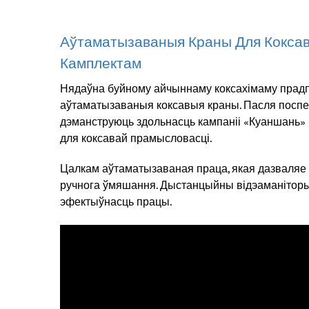
Аўтаматызаваныя Краны Для Коксав
Камплектам
Нядаўна буйному айчыннаму коксахімаму прад
аўтаматызаваныя коксавыя краны. Пасля поспе
дэманструюць здольнасць кампаніі «Куаншань»
для коксавай прамысловасці.
Цалкам аўтаматызаваная праца, якая дазваляе
ручнога ўмяшання. Дыстанцыйны відэаманіторы
эфектыўнасць працы.