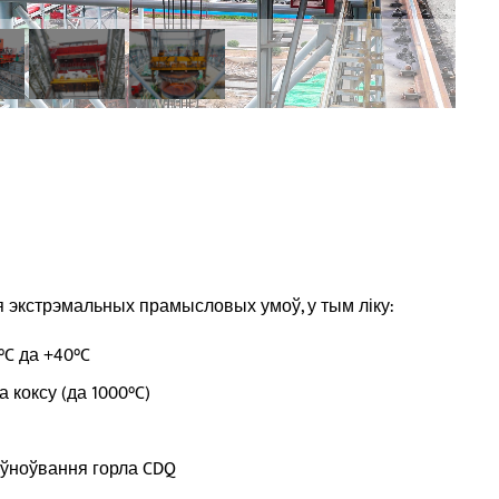
 экстрэмальных прамысловых умоў, у тым ліку:
°C да +40°C
 коксу (да 1000°C)
аўноўвання горла CDQ