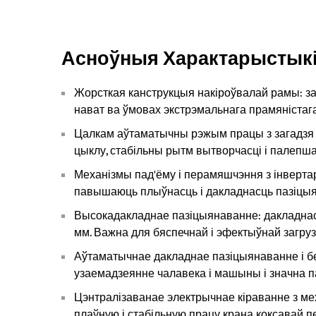
Асноўныя Характарыстык
Жорсткая канструкцыя накіроўвалай рамы: за
нават ва ўмовах экстрэмальнага прамяністага
Цалкам аўтаматычны рэжым працы з загадзя з
цыклу, стабільны рытм вытворчасці і палеп
Механізмы пад'ёму і перамяшчэння з інверт
павышаюць плыўнасць і дакладнасць пазіцы
Высокадакладнае пазіцыянаванне: дакладнас
мм. Важна для бяспечнай і эфектыўнай загрузк
Аўтаматычнае дакладнае пазіцыянаванне і 
узаемадзеянне чалавека і машыны і значна
Цэнтралізаванае электрычнае кіраванне з мех
плаўную і стабільную працу крана коксавай п