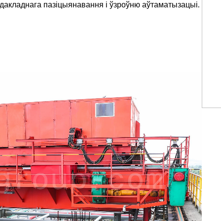
 дакладнага пазіцыянавання і ўзроўню аўтаматызацыі.