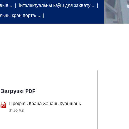
авыя …
Інтэлектуальны каўш для захвату …
льны кран порта: …
Загрузкі PDF
Профіль Крана Хэнань Куаншань
31,96 MB