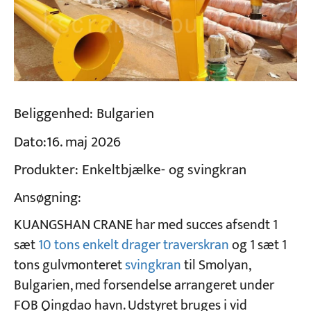
Beliggenhed:
Bulgarien
Dato:
16. maj 2026
Produkter:
Enkeltbjælke- og svingkran
Ansøgning:
KUANGSHAN CRANE har med succes afsendt 1
sæt
10 tons enkelt drager traverskran
og 1 sæt 1
tons gulvmonteret
svingkran
til Smolyan,
Bulgarien, med forsendelse arrangeret under
FOB Qingdao havn. Udstyret bruges i vid