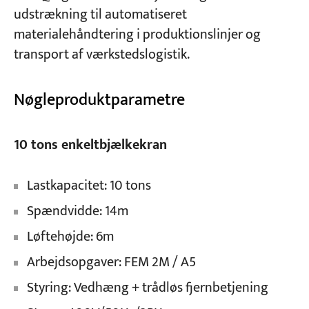
udstrækning til automatiseret
materialehåndtering i produktionslinjer og
Projekter
transport af værkstedslogistik.
Blogs
Nyheder
Ansøgninger
Nøgleproduktparametre
Om os
Kontakt os
10 tons enkeltbjælkekran
Lastkapacitet: 10 tons
Spændvidde: 14m
Løftehøjde: 6m
Arbejdsopgaver: FEM 2M / A5
Styring: Vedhæng + trådløs fjernbetjening