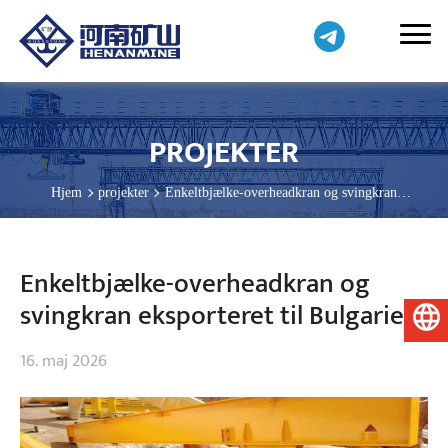
PROJEKTER
Hjem
projekter
Enkeltbjælke-overheadkran og svingkran
eksporteret til Bulgarien
Enkeltbjælke-overheadkran og
svingkran eksporteret til Bulgarien
Dansk
16. maj 2026