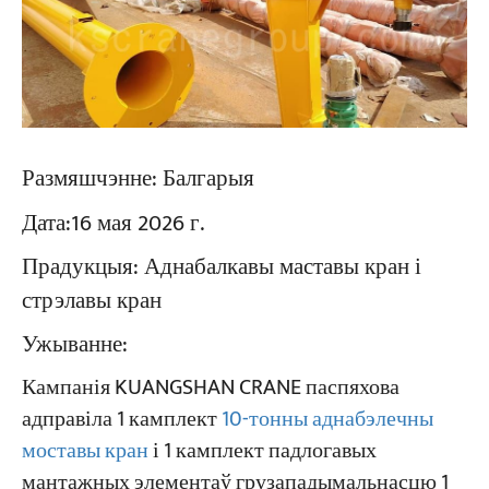
Размяшчэнне:
Балгарыя
Дата:
16 мая 2026 г.
Прадукцыя:
Аднабалкавы маставы кран і
стрэлавы кран
Ужыванне:
Кампанія KUANGSHAN CRANE паспяхова
адправіла 1 камплект
10-тонны аднабэлечны
моставы кран
і 1 камплект падлогавых
мантажных элементаў грузападымальнасцю 1