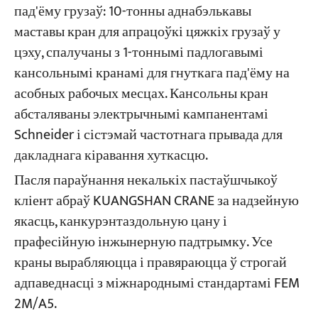
пад'ёму грузаў: 10-тонны аднабэлькавы
маставы кран для апрацоўкі цяжкіх грузаў у
цэху, спалучаны з 1-тоннымі падлогавымі
кансольнымі кранамі для гнуткага пад'ёму на
асобных рабочых месцах. Кансольны кран
абсталяваны электрычнымі кампанентамі
Schneider і сістэмай частотнага прывада для
дакладнага кіравання хуткасцю.
Пасля параўнання некалькіх пастаўшчыкоў
кліент абраў KUANGSHAN CRANE за надзейную
якасць, канкурэнтаздольную цану і
прафесійную інжынерную падтрымку. Усе
краны вырабляюцца і правяраюцца ў строгай
адпаведнасці з міжнароднымі стандартамі FEM
2M/A5.