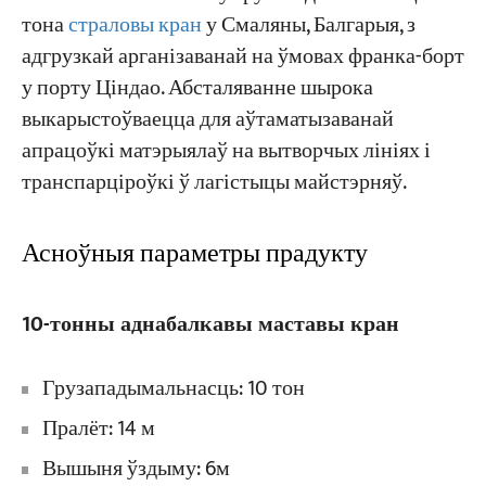
тона
страловы кран
у Смаляны, Балгарыя, з
адгрузкай арганізаванай на ўмовах франка-борт
Праекты
у порту Ціндао. Абсталяванне шырока
Блогі
Навіны
выкарыстоўваецца для аўтаматызаванай
Праграмы
апрацоўкі матэрыялаў на вытворчых лініях і
Пра нас
Звяжыцеся з намі
транспарціроўкі ў лагістыцы майстэрняў.
Асноўныя параметры прадукту
10-тонны аднабалкавы маставы кран
Грузападымальнасць: 10 тон
Пралёт: 14 м
Вышыня ўздыму: 6м