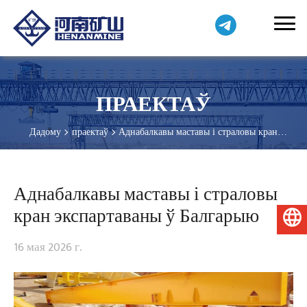
ПРАЕКТАЎ
Дадому
праектаў
Аднабалкавы маставы і страловы кран
экспартаваны ў Балгарыю
Аднабалкавы маставы і страловы
кран экспартаваны ў Балгарыю
Беларуская мова
16 мая 2026 г.