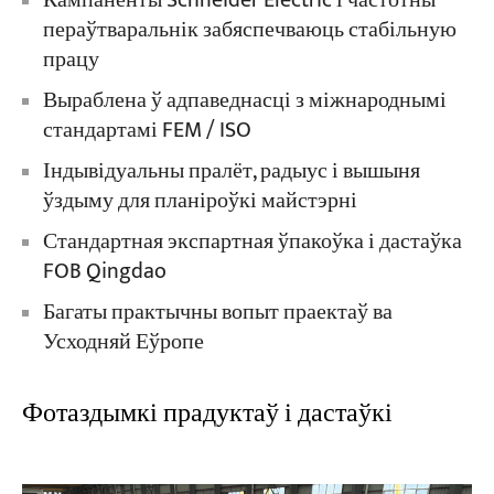
Кампаненты Schneider Electric і частотны
пераўтваральнік забяспечваюць стабільную
працу
Выраблена ў адпаведнасці з міжнароднымі
стандартамі FEM / ISO
Індывідуальны пралёт, радыус і вышыня
ўздыму для планіроўкі майстэрні
Стандартная экспартная ўпакоўка і дастаўка
FOB Qingdao
Багаты практычны вопыт праектаў ва
Усходняй Еўропе
Фотаздымкі прадуктаў і дастаўкі