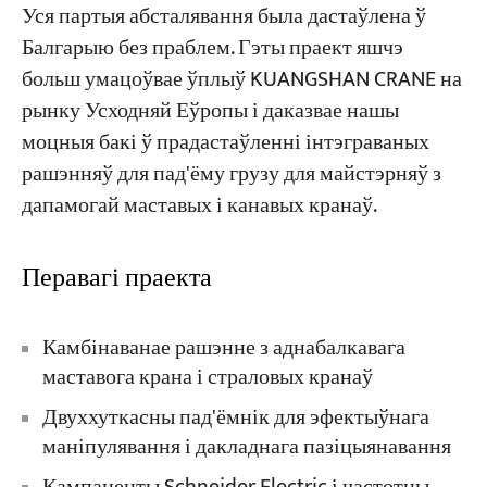
Уся партыя абсталявання была дастаўлена ў
Балгарыю без праблем. Гэты праект яшчэ
больш умацоўвае ўплыў KUANGSHAN CRANE на
рынку Усходняй Еўропы і даказвае нашы
моцныя бакі ў прадастаўленні інтэграваных
рашэнняў для пад'ёму грузу для майстэрняў з
дапамогай маставых і канавых кранаў.
Перавагі праекта
Камбінаванае рашэнне з аднабалкавага
маставога крана і страловых кранаў
Двуххуткасны пад'ёмнік для эфектыўнага
маніпулявання і дакладнага пазіцыянавання