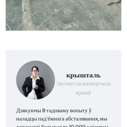
крышталь
Эксперт па вытворчасці
кранаў
Дзякуючы 8-гадоваму вопыту ў
наладцы пад'ёмнага абсталявання, мы