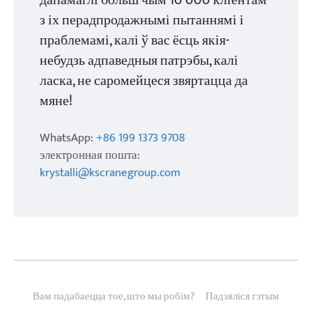
дапамаглі больш чым 10 000 кліентам
з іх перадпродажнымі пытаннямі і
праблемамі, калі ў вас ёсць якія-
небудзь адпаведныя патрэбы, калі
ласка, не саромейцеся звяртацца да
мяне!
WhatsApp:
+86 199 1373 9708
электронная пошта:
krystalli@kscranegroup.com
Вам падабаецца тое, што мы робім?
Падзяліся гэтым