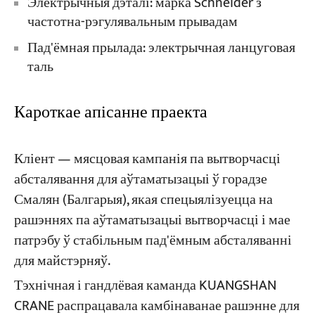
Электрычныя дэталі: марка Schneider з
частотна-рэгулявальным прывадам
Пад'ёмная прылада: электрычная ланцуговая
таль
Кароткае апісанне праекта
Кліент — мясцовая кампанія па вытворчасці
абсталявання для аўтаматызацыі ў горадзе
Смалян (Балгарыя), якая спецыялізуецца на
рашэннях па аўтаматызацыі вытворчасці і мае
патрэбу ў стабільным пад'ёмным абсталяванні
для майстэрняў.
Тэхнічная і гандлёвая каманда KUANGSHAN
CRANE распрацавала камбінаванае рашэнне для