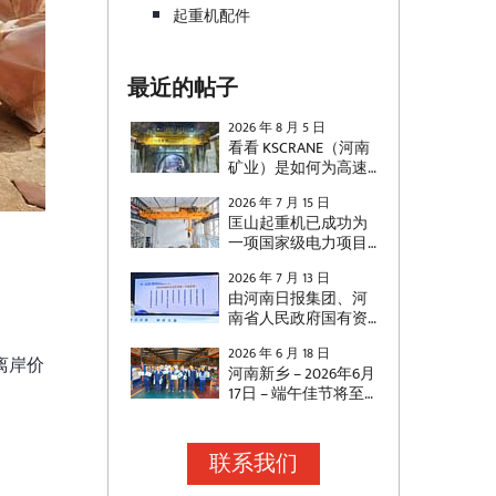
起重机配件
最近的帖子
2026 年 8 月 5 日
看看 KSCRANE（河南
矿业）是如何为高速
铁路建设提供一台 500
2026 年 7 月 15 日
吨双梁起重机并配备
匡山起重机已成功为
防摇摆控制的。
一项国家级电力项目
交付了两台自动化桥
2026 年 7 月 13 日
式起重机，这两台起
由河南日报集团、河
重机专为满足电力行
南省人民政府国有资
业的物料搬运需求而
产监督管理委员会、
设计。它们用于预制
2026 年 6 月 18 日
河南省发展和改革委
变电站电缆的自动化
离岸价
河南新乡 – 2026年6月
员会、河南省社会科
搬运，有助于提高电
17日 – 端午佳节将至，
学院联合主办的2025
力仓储和生产作业的
匡山起重机（河南矿
年度“河南省优秀社会
效率和智能化水平。
用起重机有限公司）
责任企业”和“河南省杰
精准定位技术 […]
为全体员工推出了暖
联系我们
出社会责任企业家”颁
心的节日福利和精彩
奖典礼近日在河南省
纷呈的文化活动。公