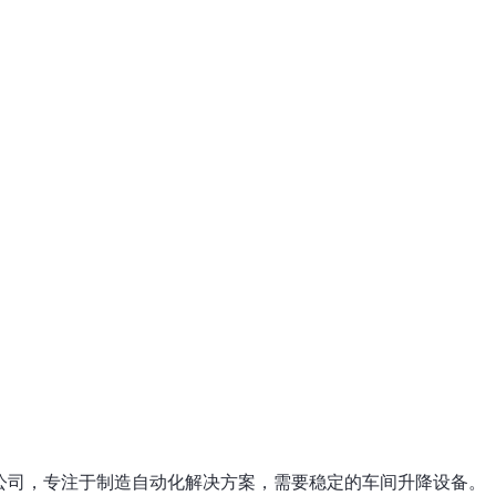
公司，专注于制造自动化解决方案，需要稳定的车间升降设备。