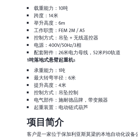
载重能力：10吨
跨度：14米
举升高度：6m
工作职责：FEM 2M / A5
控制方式：吊坠 + 无线遥控器
电源：400V/50Hz/3相
配套附件：26米电力母线，52米P30轨道
1吨落地式悬臂起重机
s
承重能力：1吨
最大转弯半径：6米
提升高度：4米
控制方式：吊坠控制
电气部件：施耐德品牌，带变频器
起重装置：电动链式葫芦
项目简介
客户是一家位于保加利亚斯莫梁的本地自动化设备