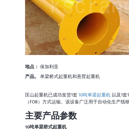
地点：
保加利亚
产品。
单梁桥式起重机和悬臂起重机
匡山起重机已成功发货1套
10吨单梁起重机
以及1套
（FOB）方式运输。该设备广泛用于自动化生产线
主要产品参数
10吨单梁桥式起重机