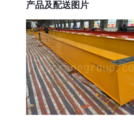
产品及配送图片