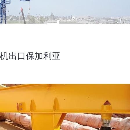
机出口保加利亚