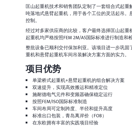
匡山起重机技术和销售团队定制了一套组合式起重解
吨落地式悬臂起重机，用于各个工位的灵活起吊。
控制。
经过对多家供应商的比较，客户最终选择匡山起重
起重机均严格按照FEM 2M/A5国际标准进行制造和
整批设备已顺利交付保加利亚。该项目进一步巩固
重机和悬臂起重机车间吊装解决方案方面的实力。
项目优势
单梁桥式起重机+悬臂起重机的组合解决方案
双速提升，实现高效搬运和精准定位
施耐德电气元件和变频器确保稳定运行
按照FEM/ISO国际标准制造
车间布局可定制跨度、半径和提升高度
标准出口包装，青岛离岸价（FOB）
在东欧拥有丰富的实践项目经验