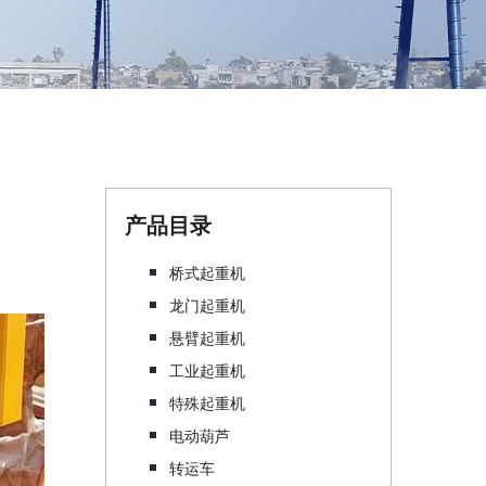
产品目录
桥式起重机
龙门起重机
悬臂起重机
工业起重机
特殊起重机
电动葫芦
转运车