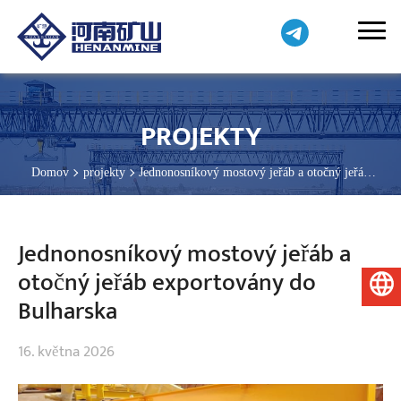
PROJEKTY
Domov
projekty
Jednonosníkový mostový jeřáb a otočný jeřáb
exportovány do Bulharska
Jednonosníkový mostový jeřáb a
otočný jeřáb exportovány do
Čeština
Bulharska
16. května 2026