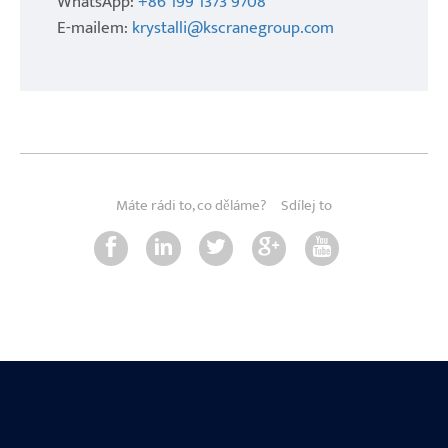
WhatsApp:
+86 199 1373 9708
E-mailem:
krystalli@kscranegroup.com
Máte rádi to, co děláme?
Sdílej to