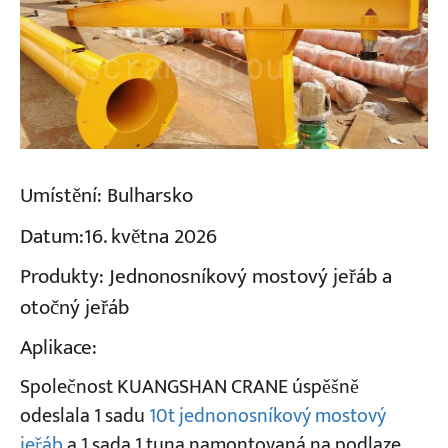
Umístění:
Bulharsko
Datum:
16. května 2026
Produkty:
Jednonosníkový mostový jeřáb a
otočný jeřáb
Aplikace:
Společnost KUANGSHAN CRANE úspěšně
odeslala 1 sadu
10t jednonosníkový mostový
jeřáb
a 1 sada 1 tuna namontovaná na podlaze