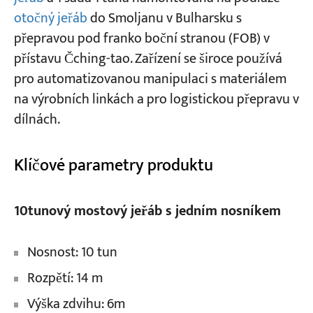
otočný jeřáb
do Smoljanu v Bulharsku s
přepravou pod franko boční stranou (FOB) v
Projekty
Blogy
přístavu Čching-tao. Zařízení se široce používá
Zprávy
pro automatizovanou manipulaci s materiálem
Aplikace
na výrobních linkách a pro logistickou přepravu v
O nás
Kontaktujte nás
dílnách.
Klíčové parametry produktu
10tunový mostový jeřáb s jedním nosníkem
Nosnost: 10 tun
Rozpětí: 14 m
Výška zdvihu: 6m