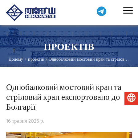
ПРОЕКТІВ
Додому
проектів
Однобалковий мостовий кран та стріловий
кран експортовано до Болгарії
Однобалковий мостовий кран та
стріловий кран експортовано до
Українська
Болгарії
16 травня 2026 р.