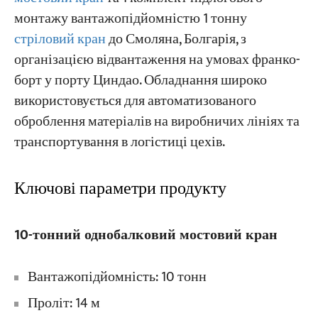
монтажу вантажопідйомністю 1 тонну
стріловий кран
до Смоляна, Болгарія, з
Проекти
Блоги
організацією відвантаження на умовах франко-
Новини
борт у порту Циндао. Обладнання широко
Програми
використовується для автоматизованого
Про нас
Зв'яжіться з нами
оброблення матеріалів на виробничих лініях та
транспортування в логістиці цехів.
Ключові параметри продукту
10-тонний однобалковий мостовий кран
Вантажопідйомність: 10 тонн
Проліт: 14 м