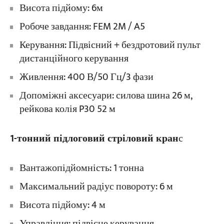
Висота підйому: 6м
Робоче завдання: FEM 2M / A5
Керування: Підвісний + бездротовий пульт
дистанційного керування
Живлення: 400 В/50 Гц/3 фази
Допоміжні аксесуари: силова шина 26 м,
рейкова колія P30 52 м
1-тонний підлоговий стріловий кран
с
Вантажопідйомність: 1 тонна
Максимальний радіус повороту: 6 м
Висота підйому: 4 м
Управління: підвісне керування