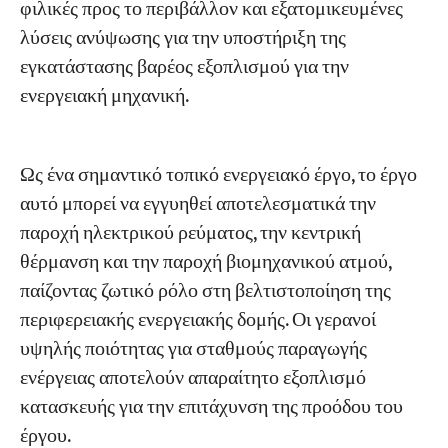
φιλικές προς το περιβάλλον και εξατομικευμένες
λύσεις ανύψωσης για την υποστήριξη της
Εργα
εγκατάστασης βαρέος εξοπλισμού για την
Blogs
ενεργειακή μηχανική.
Νέα
Εφαρμογές
Σχετικά με εμάς
Επικοινωνήστε μαζί μας
Ως ένα σημαντικό τοπικό ενεργειακό έργο, το έργο
αυτό μπορεί να εγγυηθεί αποτελεσματικά την
παροχή ηλεκτρικού ρεύματος, την κεντρική
θέρμανση και την παροχή βιομηχανικού ατμού,
παίζοντας ζωτικό ρόλο στη βελτιστοποίηση της
περιφερειακής ενεργειακής δομής. Οι γερανοί
υψηλής ποιότητας για σταθμούς παραγωγής
ενέργειας αποτελούν απαραίτητο εξοπλισμό
κατασκευής για την επιτάχυνση της προόδου του
έργου.