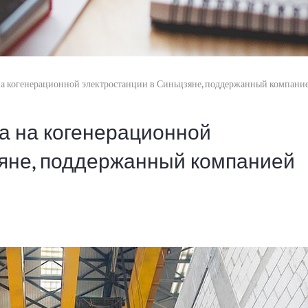
 на когенерационной электростанции в Синьцзяне, поддержанный компа
на на когенерационной
зяне, поддержанный компанией