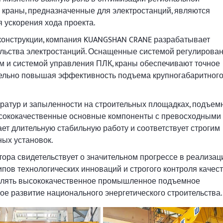
 краны, предназначенные для электростанций, являются
ускорения хода проекта.
конструкции, компания KUANGSHAN CRANE разрабатывает
льства электростанций. Оснащенные системой регулирова
м и системой управления ПЛК, краны обеспечивают точное
тельно повышая эффективность подъема крупногабаритног
ератур и запыленности на строительных площадках, подъем
сококачественные основные компоненты с превосходными
ет длительную стабильную работу и соответствует строгим
ых установок.
ора свидетельствует о значительном прогрессе в реализац
пов технологических инноваций и строгого контроля качест
влять высококачественное промышленное подъемное
ое развитие национального энергетического строительства.