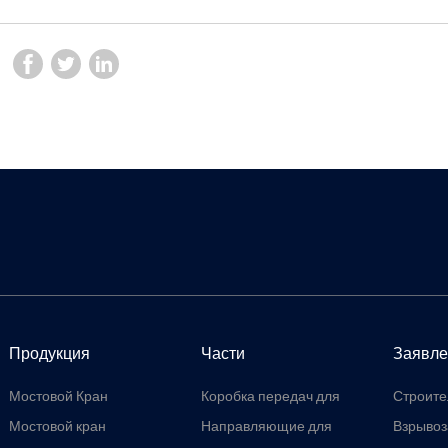
Продукция
Части
Заявле
Мостовой Кран
Коробка передач для
Строите
крана: плавная
Мостовой кран
Направляющие для
Взрыво
передача, высокая
троса электрической