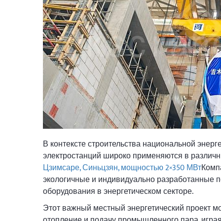
В контексте строительства национальной энерг
электростанций широко применяются в различн
Цзимсаре, Синьцзян, мощностью 2×350 МВт
Комп
экологичные и индивидуально разработанные 
оборудования в энергетическом секторе.
Этот важный местный энергетический проект м
отопление и подачу промышленного пара, игра