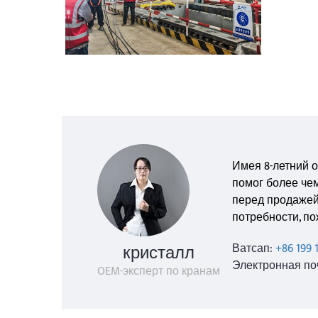
Имея 8-летний 
помог более че
перед продажей.
потребности, по
кристалл
Ватсап:
+86 199 
Электронная по
OEM-эксперт по кранам