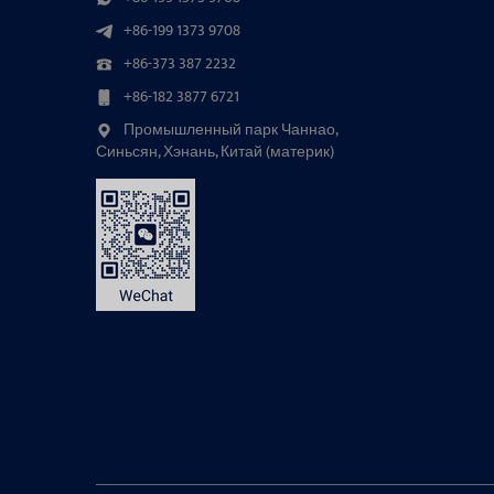
+86-199 1373 9708
+86-373 387 2232
+86-182 3877 6721
Промышленный парк Чаннао,
Синьсян, Хэнань, Китай (материк)