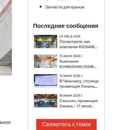
Запчасти для кранов
Последние сообщения
05 Авг,д 2026
Посмотрите, как
компания KSCRANE
(Henan Mine)
15 июля 2026 г.
поставила
Компания
двухбалочный кран
KUANGSHAN CRANE
грузоподъемностью
успешно поставила
500 тонн с системой
13 июля 2026 г.
два
предотвращения
В Чжэнчжоу, столице
автоматизированных
раскачивания для
провинции Хэнань,
мостовых крана для
строительства
недавно состоялась
национального
высокоскоростной
18 июня 2026 г.
церемония вручения
энергетического
железной дороги.
Синьсян, провинция
наград «Социально
проекта, специально
Хэнань – 17 июня
ответственное
разработанных для
2026 г. – В
предприятие
удовлетворения
преддверии
провинции Хэнань»
требований
Праздника
льное
Свяжитесь с Нами
и «Выдающийся
энергетической
драконьих лодок
социально
отрасли к