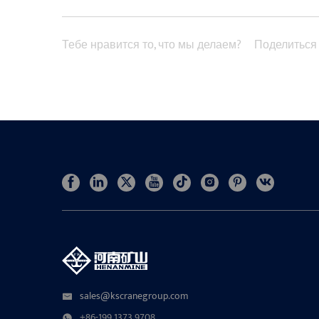
Тебе нравится то, что мы делаем?
Поделиться
sales@kscranegroup.com
+86-199 1373 9708