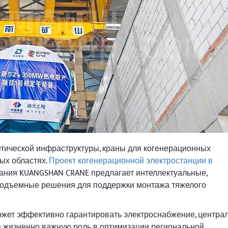
етической инфраструктуры, краны для когенерационных
ых областях.
Проект когенерационной электростанции в
ания KUANGSHAN CRANE предлагает интеллектуальные,
подъемные решения для поддержки монтажа тяжелого
ожет эффективно гарантировать электроснабжение, центра
я жизненно важную роль в оптимизации региональной