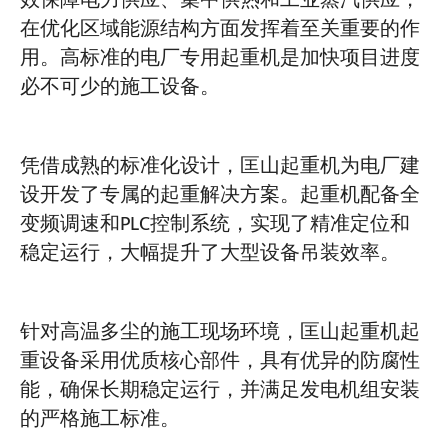
效保障电力供应、集中供热和工业蒸汽供应，
在优化区域能源结构方面发挥着至关重要的作
用。高标准的电厂专用起重机是加快项目进度
项目介绍
博客
必不可少的施工设备。
新闻中心
应用
关于我们
联系我们
凭借成熟的标准化设计，匡山起重机为电厂建
设开发了专属的起重解决方案。起重机配备全
变频调速和PLC控制系统，实现了精准定位和
稳定运行，大幅提升了大型设备吊装效率。
针对高温多尘的施工现场环境，匡山起重机起
重设备采用优质核心部件，具有优异的防腐性
能，确保长期稳定运行，并满足发电机组安装
的严格施工标准。