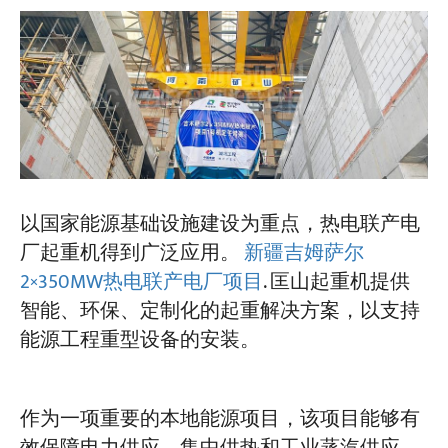
以国家能源基础设施建设为重点，热电联产电
厂起重机得到广泛应用。
新疆吉姆萨尔
2×350MW热电联产电厂项目
. 匡山起重机提供
智能、环保、定制化的起重解决方案，以支持
能源工程重型设备的安装。
作为一项重要的本地能源项目，该项目能够有