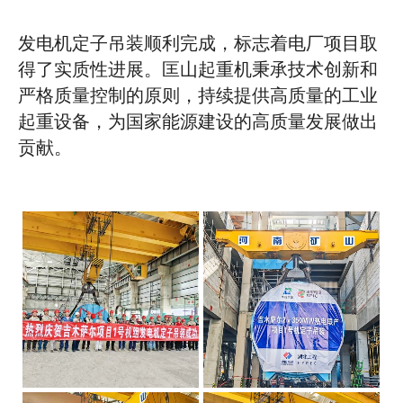
发电机定子吊装顺利完成，标志着电厂项目取
得了实质性进展。匡山起重机秉承技术创新和
严格质量控制的原则，持续提供高质量的工业
起重设备，为国家能源建设的高质量发展做出
贡献。