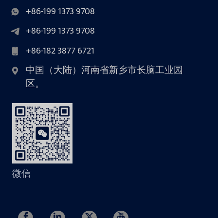
+86-199 1373 9708
+86-199 1373 9708
+86-182 3877 6721
中国（大陆）河南省新乡市长脑工业园
区。
微信