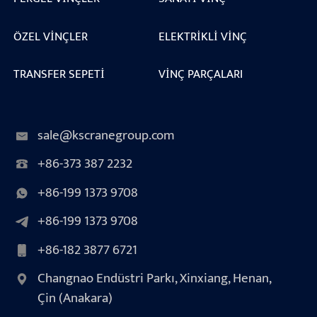
ÖZEL VINÇLER
ELEKTRIKLI VINÇ
TRANSFER SEPETI
VINÇ PARÇALARI
sale@kscranegroup.com
+86-373 387 2232
+86-199 1373 9708
+86-199 1373 9708
+86-182 3877 6721
Changnao Endüstri Parkı, Xinxiang, Henan,
Çin (Anakara)