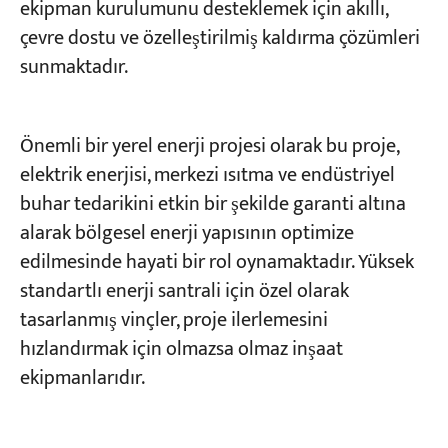
ekipman kurulumunu desteklemek için akıllı,
çevre dostu ve özelleştirilmiş kaldırma çözümleri
Projeler
sunmaktadır.
Bloglar
Haberler
Uygulamalar
Hakkımızda
Önemli bir yerel enerji projesi olarak bu proje,
Bize Ulaşın
elektrik enerjisi, merkezi ısıtma ve endüstriyel
buhar tedarikini etkin bir şekilde garanti altına
alarak bölgesel enerji yapısının optimize
edilmesinde hayati bir rol oynamaktadır. Yüksek
standartlı enerji santrali için özel olarak
tasarlanmış vinçler, proje ilerlemesini
hızlandırmak için olmazsa olmaz inşaat
ekipmanlarıdır.