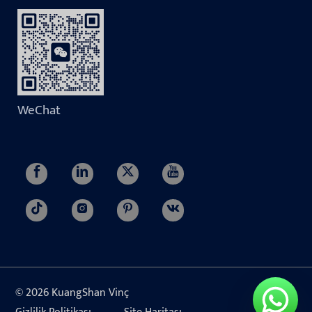
WeChat
© 2026 KuangShan Vinç