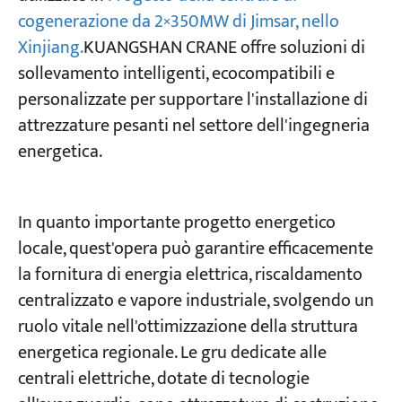
cogenerazione da 2×350MW di Jimsar, nello
Xinjiang.
KUANGSHAN CRANE offre soluzioni di
Progetti
Blog
sollevamento intelligenti, ecocompatibili e
Notizie
personalizzate per supportare l'installazione di
Applicazioni
attrezzature pesanti nel settore dell'ingegneria
Chi siamo
Contattaci
energetica.
In quanto importante progetto energetico
locale, quest'opera può garantire efficacemente
la fornitura di energia elettrica, riscaldamento
centralizzato e vapore industriale, svolgendo un
ruolo vitale nell'ottimizzazione della struttura
energetica regionale. Le gru dedicate alle
centrali elettriche, dotate di tecnologie