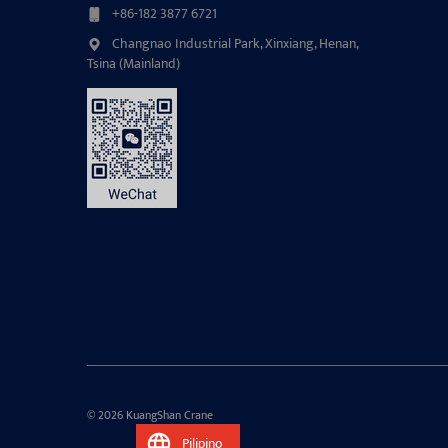
+86-182 3877 6721
Changnao Industrial Park, Xinxiang, Henan,
Tsina (Mainland)
© 2026 KuangShan Crane
Pilipino