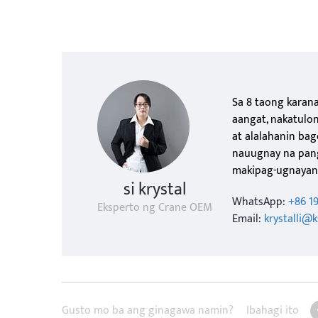
Sa 8 taong karan
aangat, nakatulo
at alalahanin b
nauugnay na pan
makipag-ugnayan 
si krystal
WhatsApp:
+86 1
Eksperto ng Crane OEM
Email:
krystalli@
Gusto mo ba ang ginagawa namin?
Ibahagi ito