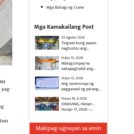
Mga Bahagi ng Crane
Mga Kamakailang Post
05 Agosto 2026
Tingnan kung paano
nagtustos ang
KSCRANE (Henan Mine)
Hulyo 15, 2026
ng 500t double girder
Matagumpay na
crane na may anti-sway
nakapaghatid ang
control para sa
KUANGSHAN CRANE ng
konstruksyon ng high-
Hulyo 13, 2026
dalawang automated
speed rail.
AN
Ang seremonya ng
overhead crane para sa
 pag-
paggawad ng parangal
isang pambansang
para sa 2025 na “Henan
proyekto sa kuryente,
Hunyo 18, d 2026
Socially Responsible
na partikular na
XINXIANG, Henan –
Enterprise” at “Henan
ng
idinisenyo upang
Hunyo 17, 2026 –
Outstanding Social
matugunan ang mga
Habang papalapit ang
Responsibility
kinakailangan sa
Dragon Boat Festival,
taas
Entrepreneur”, na
paghawak ng materyal
inilunsad ng
Makipag-ugnayan sa amin
magkasamang
ng industriya ng
KUANGSHAN CRANE
inorganisa ng Henan
kuryente. Ang mga