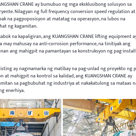
KUANGSHAN CRANE ay bumubuo ng mga eksklusibong solusyon sa
ente. Nilagyan ng full frequency conversion speed regulation at
pak na pagpoposisyon at matatag na operasyon, na lubos na
hat ng kagamitan.
kabok na kapaligiran, ang KUANGSHAN CRANE lifting equipment a
may mahusay na anti-corrosion performance, na tinitiyak ang
an ang mahigpit na pamantayan sa konstruksyon ng pag-install
isting ay nagmamarka ng matibay na pag-unlad ng proyekto ng p
on at mahigpit na kontrol sa kalidad, ang KUANGSHAN CRANE ay
amitan sa pagbubuhat ng industriya at nakakatulong sa mataas n
g enerhiya.