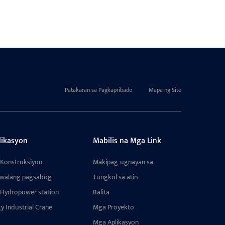
Patakaran sa Pagkapribado
Mapa ng Site
ikasyon
Mabilis na Mga Link
 Konstruksiyon
Makipag-ugnayan sa
amin
 walang pagsabog
Tungkol sa atin
 Hydropower station
Balita
y Industrial Crane
Mga Proyekto
Mga Aplikasyon