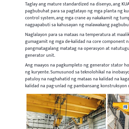
Taglay ang mature standardized na disenyo, ang 
pagbubuhat para sa pagtatayo ng mga planta ng kury
control system, ang mga crane ay nakakamit ng tum
nagpapabuti sa kahusayan ng malawakang pagbubu
Naglalayon para sa mataas na temperatura at maali
gumagamit ng mga de-kalidad na core component na 
pangmatagalang matatag na operasyon at natutugun
generator unit.
Ang maayos na pagkumpleto ng generator stator ho
ng kuryente. Sumusunod sa teknolohikal na inobasy
patuloy na naghahatid ng mataas na kalidad na kag
kalidad na pag-unlad ng pambansang konstruksyon n