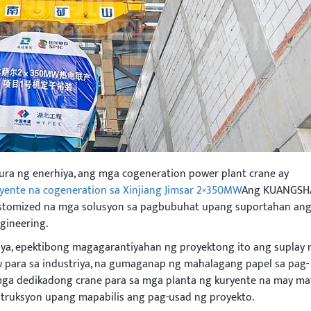
ra ng enerhiya, ang mga cogeneration power plant crane ay
ryente na cogeneration sa Xinjiang Jimsar 2×350MW
Ang KUANGSH
 customized na mga solusyon sa pagbubuhat upang suportahan ang
gineering.
iya, epektibong magagarantiyahan ng proyektong ito ang suplay 
aw para sa industriya, na gumaganap ng mahalagang papel sa pag-
 mga dedikadong crane para sa mga planta ng kuryente na may ma
ruksyon upang mapabilis ang pag-usad ng proyekto.