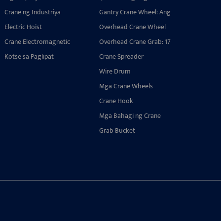
Mapanganib na
ng Pag-angat ng Crane na
Crane Wheel Block
Crane ng Industriya
Kapaligiran: Matibay at
Gantry Crane Wheel: Ang
May Tumpak na
Assembly: Istraktura,
Ligtas na Disenyo
Pinakamahusay na Gabay
Electric Hoist
Katumpakan
Mga Uri, at Gabay sa
Overhead Crane Wheel
sa Mga Uri, Application, at
Pagpili para sa Port
Block Assembly:
Crane Electromagnetic
High-Performance Wheel
Overhead Crane Grab: 17
Cranes
Maaasahan, Nako-
Lifting Magnets
Assemblies
Espesyal na Disenyo para
Kotse sa Paglipat
customize, at Built to Last
Crane Spreader
sa Maramihang
Paghawak sa Mga Port,
Wire Drum
Steel Mills, at Waste Yard
Mga Crane Wheels
Crane Hook
Mga Bahagi ng Crane
Grab Bucket