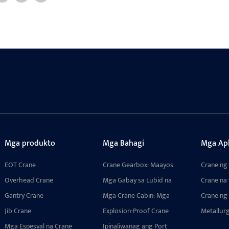
Mga produkto
Mga Bahagi
Mga Apl
EOT Crane
Crane Gearbox: Maayos
Crane ng
na Transmisyon, Mataas
Overhead Crane
Mga Gabay sa Lubid na
Crane na
na Kapasidad ng
De-kuryenteng Hoist:
Gantry Crane
Pagkarga, Tugma sa
Mga Crane Cabin: Mga
Crane ng
Multi-Configuration na
Multi-Mekanismo
Bahaging Ginawa Gamit
Jib Crane
Anti-Tangling Device
Explosion-Proof Crane
Metallurg
ang Pasadyang Inhinyero
Wheel para sa
Mga Espesyal na Crane
para sa mga Operasyon
Ipinaliwanag ang Port