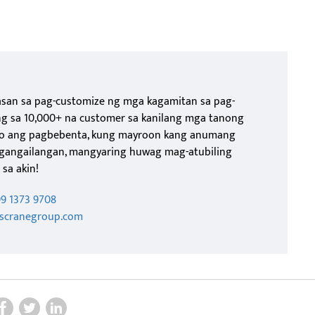
asan sa pag-customize ng mga kagamitan sa pag-
ng sa 10,000+ na customer sa kanilang mga tanong
ago ang pagbebenta, kung mayroon kang anumang
gangailangan, mangyaring huwag mag-atubiling
sa akin!
99 1373 9708
kscranegroup.com