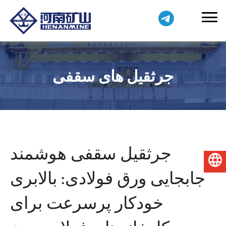
جرثقیل های سقفی
جرثقیل سقفی هوشمند
فارسی
جابجایی ورق فولادی: بالابری
خودکار پرسرعت برای