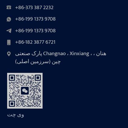
+86-373 387 2232
+86-199 1373 9708
+86-199 1373 9708
+86-182 3877 6721
پارک صنعتی Changnao ، Xinxiang ، هنان ،
چین (سرزمین اصلی)
وی چت