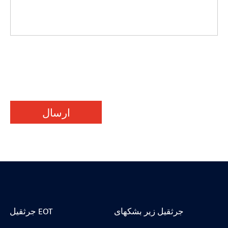
ارسال
جرثقیل زیر بشکهای
جرثقیل EOT