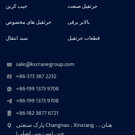
جرثقیل صنعت
جیب کرین
بالابر برقی
جرثقیل های مخصوص
قطعات جرثقیل
سبد انتقال
sale@kscranegroup.com
+86-373 387 2232
+86-199 1373 9708
+86-199 1373 9708
+86-182 3877 6721
پارک صنعتی Changnao ، Xinxiang ، هنان ،
چین (سرزمین اصلی)