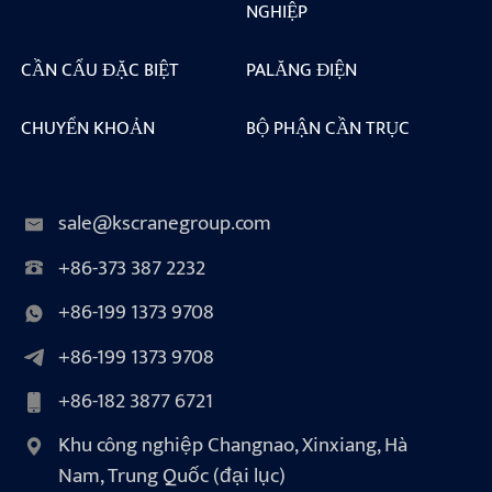
NGHIỆP
CẦN CẨU ĐẶC BIỆT
PALĂNG ĐIỆN
CHUYỂN KHOẢN
BỘ PHẬN CẦN TRỤC
sale@kscranegroup.com
+86-373 387 2232
+86-199 1373 9708
+86-199 1373 9708
+86-182 3877 6721
Khu công nghiệp Changnao, Xinxiang, Hà
Nam, Trung Quốc (đại lục)