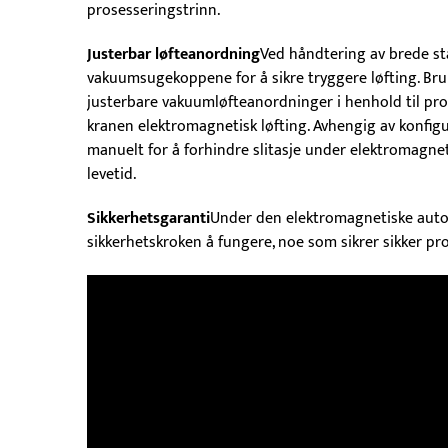
prosesseringstrinn.
Justerbar løfteanordning
Ved håndtering av brede st
vakuumsugekoppene for å sikre tryggere løfting. Br
justerbare vakuumløfteanordninger i henhold til pro
kranen elektromagnetisk løfting. Avhengig av konfi
manuelt for å forhindre slitasje under elektromagn
levetid.
Sikkerhetsgaranti
Under den elektromagnetiske auto
sikkerhetskroken å fungere, noe som sikrer sikker pr