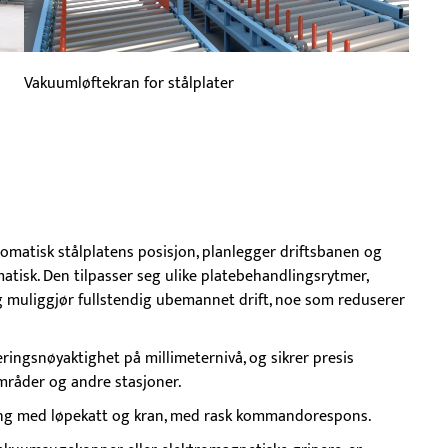
Vakuumløftekran for stålplater
tomatisk stålplatens posisjon, planlegger driftsbanen og
matisk. Den tilpasser seg ulike platebehandlingsrytmer,
 muliggjør fullstendig ubemannet drift, noe som reduserer
ingsnøyaktighet på millimeternivå, og sikrer presis
områder og andre stasjoner.
ring med løpekatt og kran, med rask kommandorespons.