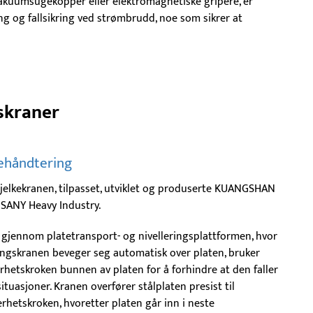
akuumsugekopper eller elektromagnetiske gripere, er
g og fallsikring ved strømbrudd, noe som sikrer at
skraner
ehåndtering
bjelkekranen, tilpasset, utviklet og produserte KUANGSHAN
 SANY Heavy Industry.
t gjennom platetransport- og nivelleringsplattformen, hvor
ringskranen beveger seg automatisk over platen, bruker
erhetskroken bunnen av platen for å forhindre at den faller
tuasjoner. Kranen overfører stålplaten presist til
rhetskroken, hvoretter platen går inn i neste