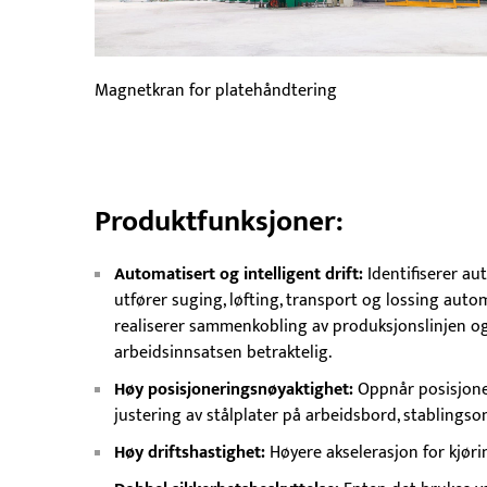
Magnetkran for platehåndtering
Produktfunksjoner:
Automatisert og intelligent drift:
Identifiserer au
utfører suging, løfting, transport og lossing auto
realiserer sammenkobling av produksjonslinjen og
arbeidsinnsatsen betraktelig.
Høy posisjoneringsnøyaktighet:
Oppnår posisjoner
justering av stålplater på arbeidsbord, stablings
Høy driftshastighet:
Høyere akselerasjon for kjø