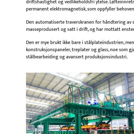
driftshastighet og vedlikeholdsfri ytelse. Løfteinn
permanent elektromagnetisk, som oppfyller behovene 
Den automatiserte traverskranen for håndtering av 
masseprodusert og satt i drift, og har mottatt enst
Den er mye brukt ikke bare i stålplateindustrien, men
konstruksjonspaneler, treplater og glass, noe som gjør
stålbearbeiding og avansert produksjonsindustri.