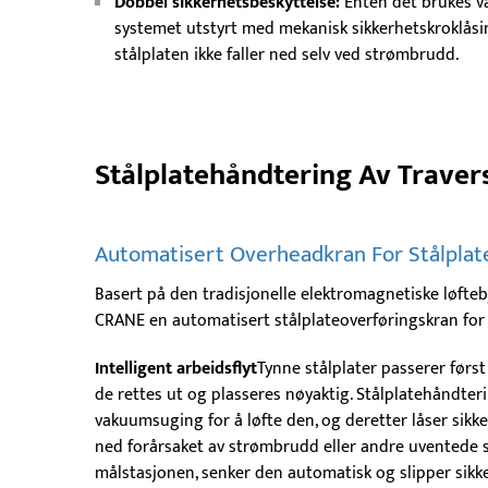
Dobbel sikkerhetsbeskyttelse:
Enten det brukes v
systemet utstyrt med mekanisk sikkerhetskroklåsin
stålplaten ikke faller ned selv ved strømbrudd.
Stålplatehåndtering Av Traver
Automatisert Overheadkran For Stålplat
Basert på den tradisjonelle elektromagnetiske løfte
CRANE en automatisert stålplateoverføringskran for
Intelligent arbeidsflyt
Tynne stålplater passerer førs
de rettes ut og plasseres nøyaktig. Stålplatehåndte
vakuumsuging for å løfte den, og deretter låser sikk
ned forårsaket av strømbrudd eller andre uventede si
målstasjonen, senker den automatisk og slipper sikke