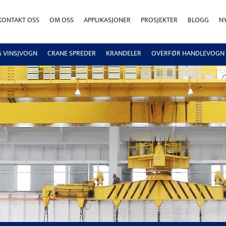
KONTAKT OSS
OM OSS
APPLIKASJONER
PROSJEKTER
BLOGG
N
G VINSJVOGN
CRANE SPREDER
KRANDELER
OVERFØR HANDLEVOGN