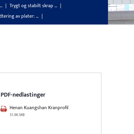
 …
Trygt og stabilt skrap …
tering av plater: …
PDF-nedlastinger
Henan Kuangshan Kranprofil
31.96 MB