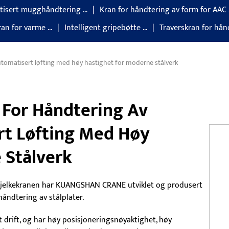
tisert mugghåndtering …
Kran for håndtering av form for AAC
ran for varme …
Intelligent gripebøtte …
Traverskran for hånd
 Automatisert løfting med høy hastighet for moderne stålverk
n For Håndtering Av
rt Løfting Med Høy
 Stålverk
ebjelkekranen har KUANGSHAN CRANE utviklet og produsert
håndtering av stålplater.
 drift, og har høy posisjoneringsnøyaktighet, høy