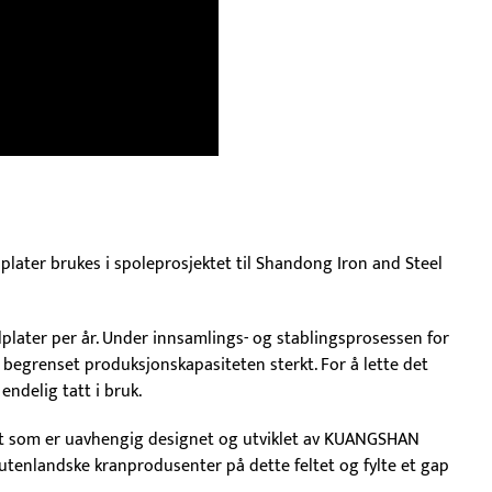
lplater brukes i spoleprosjektet til Shandong Iron and Steel
lplater per år. Under innsamlings- og stablingsprosessen for
g begrenset produksjonskapasiteten sterkt. For å lette det
delig tatt i bruk.
ukt som er uavhengig designet og utviklet av KUANGSHAN
utenlandske kranprodusenter på dette feltet og fylte et gap