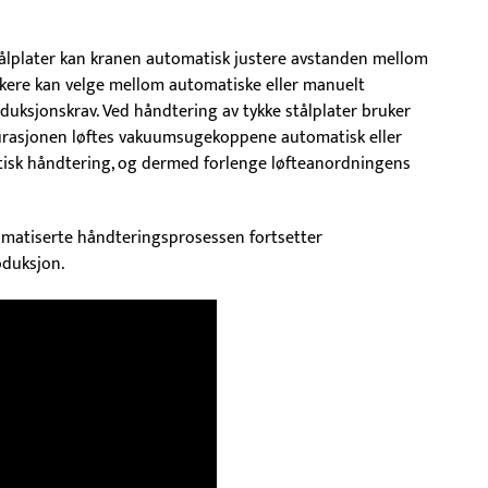
ålplater kan kranen automatisk justere avstanden mellom
ukere kan velge mellom automatiske eller manuelt
duksjonskrav. Ved håndtering av tykke stålplater bruker
gurasjonen løftes vakuumsugekoppene automatisk eller
etisk håndtering, og dermed forlenge løfteanordningens
matiserte håndteringsprosessen fortsetter
oduksjon.