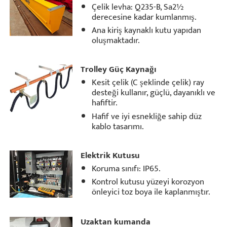
Çelik levha: Q235-B, Sa2½
derecesine kadar kumlanmış.
Ana kiriş kaynaklı kutu yapıdan
oluşmaktadır.
Trolley Güç Kaynağı
Kesit çelik (C şeklinde çelik) ray
desteği kullanır, güçlü, dayanıklı ve
hafiftir.
Hafif ve iyi esnekliğe sahip düz
kablo tasarımı.
Elektrik Kutusu
Koruma sınıfı: IP65.
Kontrol kutusu yüzeyi korozyon
önleyici toz boya ile kaplanmıştır.
Uzaktan kumanda