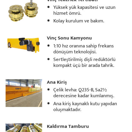
Yüksek yük kapasitesi ve uzun
hizmet ömrü.
Kolay kurulum ve bakım.
Vinç Sonu Kamyonu
1:10 hız oranına sahip frekans
dönüşüm teknolojisi.
Sertleştirilmiş dişli redüktörlü
kompakt üçü bir arada tahrik.
Ana Kiriş
Çelik levha: Q235-B, Sa2½
derecesine kadar kumlanmış.
Ana kiriş kaynaklı kutu yapıdan
oluşmaktadır.
Kaldırma Tamburu