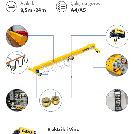
Açıklık
Çalışma görevi
9,5m~24m
A4/A5
Projeler
Bloglar
Haberler
Uygulamalar
Hakkımızda
Bize Ulaşın
Elektrikli Vinç