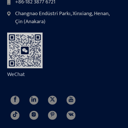
+86-182 3877 6721
Changnao Endüstri Parkı, Xinxiang, Henan,
Çin (Anakara)
WeChat