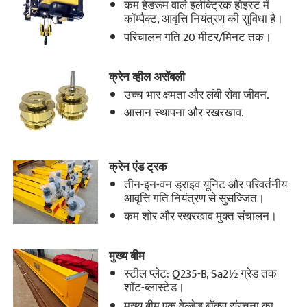
कम हेडरूम वाले इलेक्ट्रिक होइस्ट में
कॉम्पैक्ट, आवृत्ति नियंत्रण की सुविधा है।
परिचालन गति 20 मीटर/मिनट तक।
क्रेन व्हील असेंबली
उच्च भार क्षमता और लंबी सेवा जीवन.
आसान स्थापना और रखरखाव.
क्रेन एंड ट्रक
तीन-इन-वन ड्राइव यूनिट और परिवर्तनीय
आवृत्ति गति नियंत्रण से सुसज्जित।
कम शोर और रखरखाव मुक्त संचालन।
मुख्य बीम
स्टील प्लेट: Q235-B, Sa2½ ग्रेड तक
शॉट-ब्लास्टेड।
मुख्य बीम एक वेल्डेड बॉक्स संरचना का