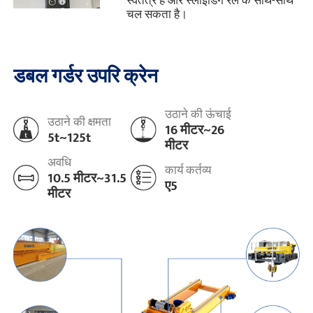
स्वतंत्र है और स्लाइडिंग रेल के साथ-साथ
चल सकता है।
डबल गर्डर उपरि क्रेन
उठाने की ऊंचाई
उठाने की क्षमता
16 मीटर~26
5t~125t
मीटर
अवधि
कार्य कर्तव्य
10.5 मीटर~31.5
ए5
मीटर