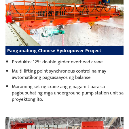
Pangunahing Chinese Hydropower Project
Produkto: 125t double girder overhead crane
Multi-lifting point synchronous control na may
awtomatikong pagsasaayos ng balanse
Maraming set ng crane ang ginagamit para sa
pagbubuhat ng mga underground pump station unit sa
proyektong ito.