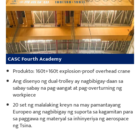
CASC Fourth Academy
Produkto: 160t+160t explosion-proof overhead crane
Ang disenyo ng dual-trolley ay nagbibigay-daan sa
sabay-sabay na pag-aangat at pag-overturning ng
workpiece
20 set ng malalaking kreyn na may pamantayang
Europeo ang nagbibigay ng suporta sa kagamitan para
sa paggawa ng materyal sa inhinyeriya ng aerospace
ng Tsina.