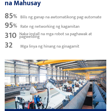
na Mahusay
85
%
Bilis ng ganap na awtomatikong pag-automate
95
%
Rate ng networking ng kagamitan
310
Naka-install na mga robot sa paghawak at
pagwelding
32
Mga linya ng hinang na ginagamit