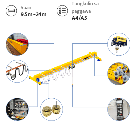
Tungkulin sa
Span
paggawa
9.5m~24m
A4/A5
Mga Proyekto
Mga Blog
Balita
Mga Aplikasyon
Tungkol sa atin
Makipag-ugnayan sa amin