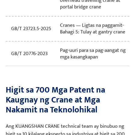
overhead travelling crane at
portal bridge crane
Cranes — Ligtas na paggamit-
GB/T 23723.5-2025
Bahagi 5: Tulay at gantry crane
Pag-uuri para sa pag-aangat ng
GB/T 20776-2023
mga kasangkapan
Higit sa 700 Mga Patent na
Kaugnay ng Crane at Mga
Nakamit na Teknolohikal
Ang KUANGSHAN CRANE technical team ay binubuo ng
higit sa 10 kilalang eksperto sa industriya at higit sa 200