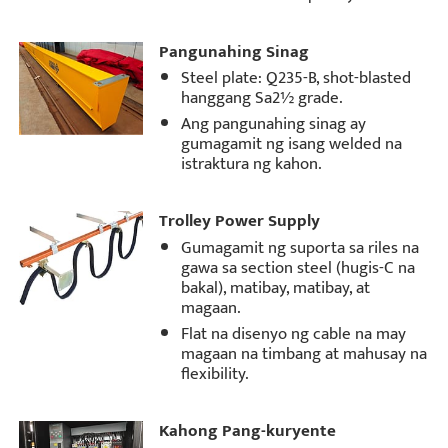
Pangunahing Sinag
Steel plate: Q235-B, shot-blasted
hanggang Sa2½ grade.
Ang pangunahing sinag ay
gumagamit ng isang welded na
istraktura ng kahon.
Trolley Power Supply
Gumagamit ng suporta sa riles na
gawa sa section steel (hugis-C na
bakal), matibay, matibay, at
magaan.
Flat na disenyo ng cable na may
magaan na timbang at mahusay na
flexibility.
Kahong Pang-kuryente