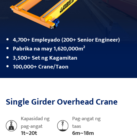
4,700+ Empleyado (200+ Senior Engineer)
Pabrika na may 1,620,000m²
3,500+ Set ng Kagamitan
100,000+ Crane/Taon
Single Girder Overhead Crane
Kapasidad ng
Pag-angat ng
pag-angat
taas
1t~20t
6m~18m