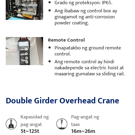
Grado ng proteksyon: IP65.
Ang ibabaw ng control box ay
ginagamot ng anti-corrosion
powder coating.
Remote Control
Pinapatakbo ng ground remote
control.
Ang remote control ay hindi
nakadepende sa electric hoist at
maaaring gumalaw sa sliding rail.
Double Girder Overhead Crane
Kapasidad ng
Pag-angat ng
pag-angat
taas
5t~125t
16m~26m