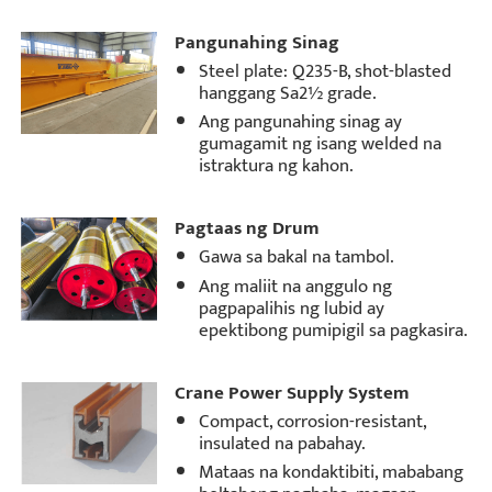
Pangunahing Sinag
Steel plate: Q235-B, shot-blasted
hanggang Sa2½ grade.
Ang pangunahing sinag ay
gumagamit ng isang welded na
istraktura ng kahon.
Pagtaas ng Drum
Gawa sa bakal na tambol.
Ang maliit na anggulo ng
pagpapalihis ng lubid ay
epektibong pumipigil sa pagkasira.
Crane Power Supply System
Compact, corrosion-resistant,
insulated na pabahay.
Mataas na kondaktibiti, mababang