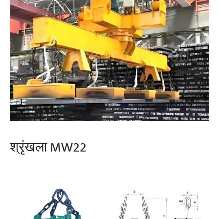
श्रृंखला MW22