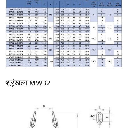
श्रृंखला MW32