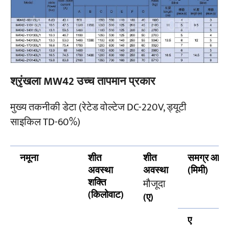
श्रृंखला MW42 उच्च तापमान प्रकार
मुख्य तकनीकी डेटा (रेटेड वोल्टेज DC-220V, ड्यूटी
साइकिल TD-60%)
नमूना
शीत
शीत
समग्र आया
अवस्था
अवस्था
(मिमी)
शक्ति
मौजूदा
(किलोवाट)
(ए)
ए