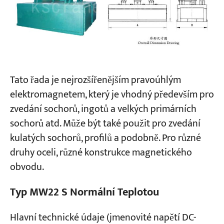
Projekty
Blogy
Zprávy
Aplikace
O nás
Tato řada je nejrozšířenějším pravoúhlým
Kontaktujte nás
elektromagnetem, který je vhodný především pro
zvedání sochorů, ingotů a velkých primárních
sochorů atd. Může být také použit pro zvedání
kulatých sochorů, profilů a podobně. Pro různé
druhy oceli, různé konstrukce magnetického
obvodu.
Typ MW22 S Normální Teplotou
Hlavní technické údaje (jmenovité napětí DC-