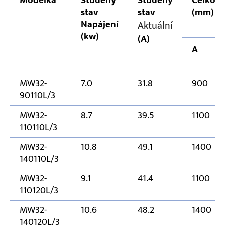
Modelka
Studený
Studený
Celkový
stav
stav
(mm)
Napájení
Aktuální
(kw)
(A)
A
MW32-
7.0
31.8
900
90110L/3
MW32-
8.7
39.5
1100
110110L/3
MW32-
10.8
49.1
1400
140110L/3
MW32-
9.1
41.4
1100
110120L/3
MW32-
10.6
48.2
1400
140120L/3