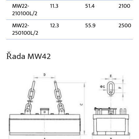
MW22-
11.3
51.4
2100
210100L/2
MW22-
12.3
55.9
2500
250100L/2
Řada MW42