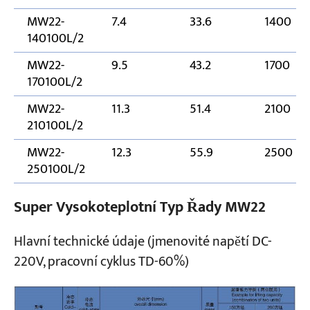
MW22-
7.4
33.6
1400
140100L/2
MW22-
9.5
43.2
1700
170100L/2
MW22-
11.3
51.4
2100
210100L/2
MW22-
12.3
55.9
2500
250100L/2
Super Vysokoteplotní Typ Řady MW22
Hlavní technické údaje (jmenovité napětí DC-
220V, pracovní cyklus TD-60%)