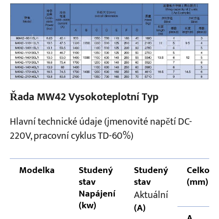
Řada MW42 Vysokoteplotní Typ
Hlavní technické údaje (jmenovité napětí DC-
220V, pracovní cyklus TD-60%)
Modelka
Studený
Studený
Celkový
stav
stav
(mm)
Napájení
Aktuální
(kw)
(A)
A