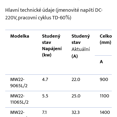
Hlavní technické údaje (jmenovité napětí DC-
220V, pracovní cyklus TD-60%)
Modelka
Studený
Studený
Celkový
stav
stav
(mm)
Napájení
Aktuální
(kw)
(A)
A
MW22-
4.7
22.0
900
9065L/2
MW22-
5.5
25.0
1100
11065L/2
MW22-
7.1
32.3
1400