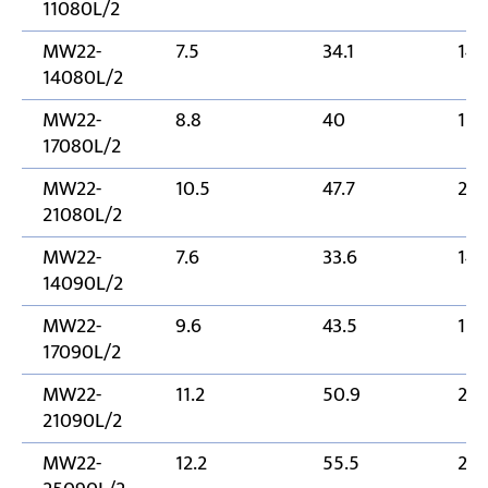
11080L/2
MW22-
7.5
34.1
14
14080L/2
MW22-
8.8
40
170
17080L/2
MW22-
10.5
47.7
21
21080L/2
MW22-
7.6
33.6
14
14090L/2
MW22-
9.6
43.5
170
17090L/2
MW22-
11.2
50.9
21
21090L/2
MW22-
12.2
55.5
25