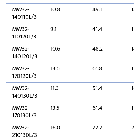
MW32-
10.8
49.1
14
140110L/3
MW32-
9.1
41.4
110
110120L/3
MW32-
10.6
48.2
14
140120L/3
MW32-
13.6
61.8
170
170120L/3
MW32-
11.3
51.4
14
140130L/3
MW32-
13.5
61.4
170
170130L/3
MW32-
16.0
72.7
21
210130L/3