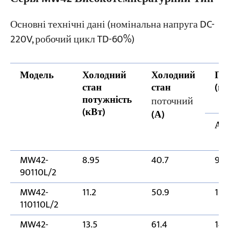
Основні технічні дані (номінальна напруга DC-
220V, робочий цикл TD-60%)
Модель
Холодний
Холодний
Га
стан
стан
(м
потужність
поточний
(кВт)
(А)
А
MW42-
8.95
40.7
90
90110L/2
MW42-
11.2
50.9
110
110110L/2
MW42-
13.5
61.4
14