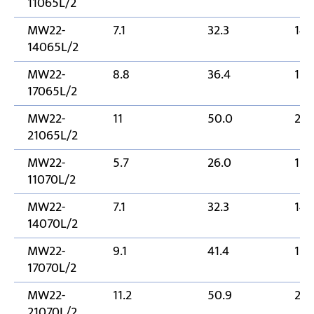
11065L/2
MW22-
7.1
32.3
14
14065L/2
MW22-
8.8
36.4
170
17065L/2
MW22-
11
50.0
21
21065L/2
MW22-
5.7
26.0
110
11070L/2
MW22-
7.1
32.3
14
14070L/2
MW22-
9.1
41.4
170
17070L/2
MW22-
11.2
50.9
21
21070L/2