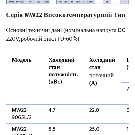
Серія MW22 Високотемпературний Тип
Основні технічні дані (номінальна напруга DC-
220V, робочий цикл TD-60%)
Модель
Холодний
Холодний
Га
стан
стан
(м
потужність
поточний
(кВт)
(А)
А
MW22-
4.7
22.0
90
9065L/2
MW22-
5.5
25.0
110