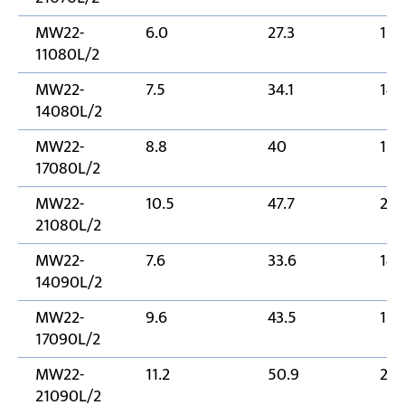
MW22-
6.0
27.3
110
11080L/2
MW22-
7.5
34.1
14
14080L/2
MW22-
8.8
40
170
17080L/2
MW22-
10.5
47.7
21
21080L/2
MW22-
7.6
33.6
14
14090L/2
MW22-
9.6
43.5
170
17090L/2
MW22-
11.2
50.9
21
21090L/2