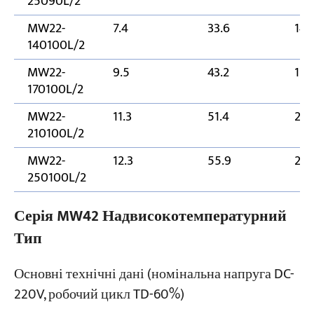
25090L/2
MW22-
7.4
33.6
14
140100L/2
MW22-
9.5
43.2
170
170100L/2
MW22-
11.3
51.4
21
210100L/2
MW22-
12.3
55.9
25
250100L/2
Серія MW42 Надвисокотемпературний
Тип
Основні технічні дані (номінальна напруга DC-
220V, робочий цикл TD-60%)