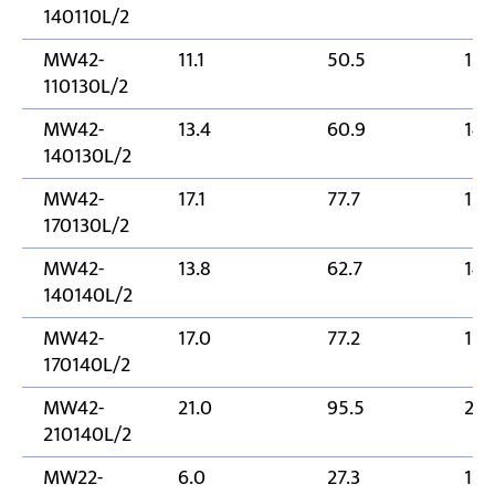
140110L/2
MW42-
11.1
50.5
110
110130L/2
MW42-
13.4
60.9
14
140130L/2
MW42-
17.1
77.7
170
170130L/2
MW42-
13.8
62.7
14
140140L/2
MW42-
17.0
77.2
170
170140L/2
MW42-
21.0
95.5
21
210140L/2
MW22-
6.0
27.3
110