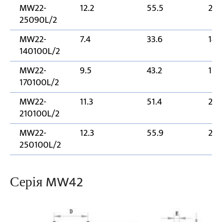
MW22-
12.2
55.5
25
25090L/2
MW22-
7.4
33.6
14
140100L/2
MW22-
9.5
43.2
170
170100L/2
MW22-
11.3
51.4
21
210100L/2
MW22-
12.3
55.9
25
250100L/2
Серія MW42