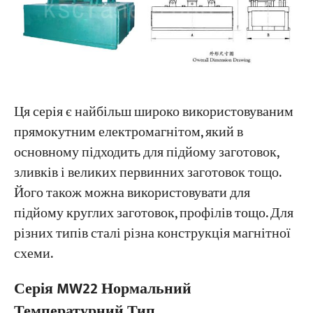
Проекти
Блоги
Новини
Програми
Про нас
Ця серія є найбільш широко використовуваним
Зв'яжіться з нами
прямокутним електромагнітом, який в
основному підходить для підйому заготовок,
зливків і великих первинних заготовок тощо.
Його також можна використовувати для
підйому круглих заготовок, профілів тощо. Для
різних типів сталі різна конструкція магнітної
схеми.
Серія MW22 Нормальний
Температурний Тип