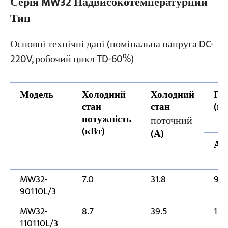
Серія MW32 Надвисокотемпературний
Тип
Основні технічні дані (номінальна напруга DC-
220V, робочий цикл TD-60%)
Модель
Холодний
Холодний
Га
стан
стан
(м
потужність
поточний
(кВт)
(А)
А
MW32-
7.0
31.8
90
90110L/3
MW32-
8.7
39.5
110
110110L/3