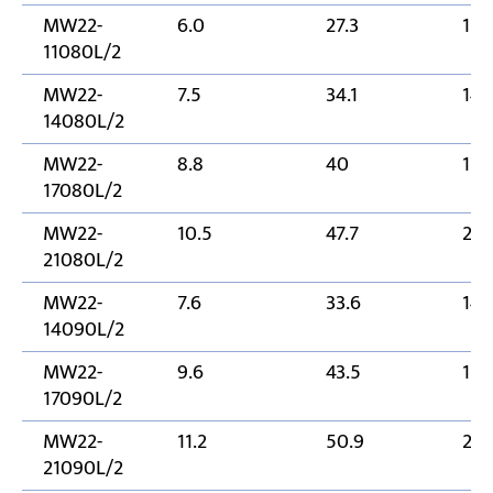
MW22-
6.0
27.3
110
11080L/2
MW22-
7.5
34.1
14
14080L/2
MW22-
8.8
40
170
17080L/2
MW22-
10.5
47.7
21
21080L/2
MW22-
7.6
33.6
14
14090L/2
MW22-
9.6
43.5
170
17090L/2
MW22-
11.2
50.9
21
21090L/2