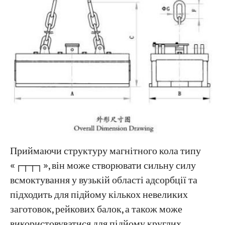
Приймаючи структуру магнітного кола типу
«┌┬┬┐», він може створювати сильну силу
всмоктування у вузькій області адсорбції та
підходить для підйому кількох невеликих
заготовок, рейкових балок, а також може
використовуватися для підйому круглих