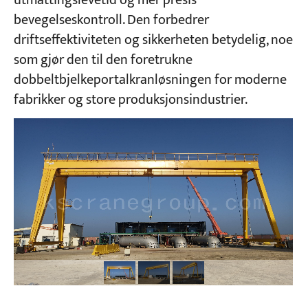
utmattingslevetid og mer presis
bevegelseskontroll. Den forbedrer
driftseffektiviteten og sikkerheten betydelig, noe
Prosjekter
Blogger
som gjør den til den foretrukne
Nyheter
dobbeltbjelkeportalkranløsningen for moderne
applikasjoner
Om oss
fabrikker og store produksjonsindustrier.
Kontakt oss