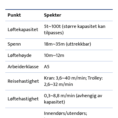
Punkt
Spekter
5t~100t (større kapasitet kan
Løftekapasitet
tilpasses)
Spenn
18m~35m (uttrekkbar)
Løftehøyde
10m~12m
Arbeiderklasse
A5
Kran: 3,6~40 m/min; Trolley:
Reisehastighet
2,6~32 m/min
0,3~8,8 m/min (avhengig av
Løftehastighet
kapasitet)
Innendørs/utendørs;