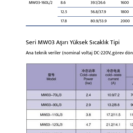
MW03-160L/2
8.6
39.1/26.6
1600
12.5
56.8/37.9
1800
17.8
80.9/53.9
2000
Seri MW03 Aşırı Yüksek Sıcaklık Tipi
Ana teknik veriler (nominal voltaj DC-220V, görev dön