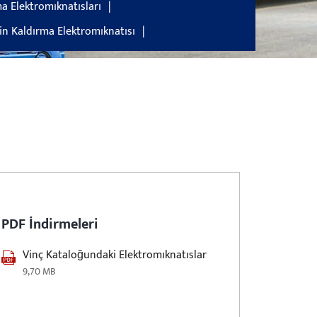
ma Elektromıknatısları
çin Kaldırma Elektromıknatısı
PDF İndirmeleri
Vinç Kataloğundaki Elektromıknatıslar
9,70 MB