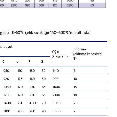
güsü TD-60%, çelik sıcaklığı: 150~600°C'nin altında)
ma boyut
Bir örnek
Yığın
kaldırma kapasitesi
(kilogram)
(T)
C
e
F
G
950
110
180
32
640
6
920
125
160
50
980
10
1080
170
250
65
1600
15
1290
170
250
65
2100
18
1400
250
400
70
3050
20
1100
200
280
90
3300
25