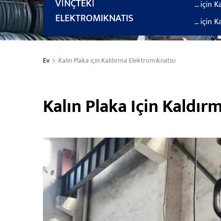
VINÇTEKI
… için K
ELEKTROMIKNATIS
… için K
Ev
Kalın Plaka için Kaldırma Elektromıknatısı
Kalın Plaka Için Kaldır