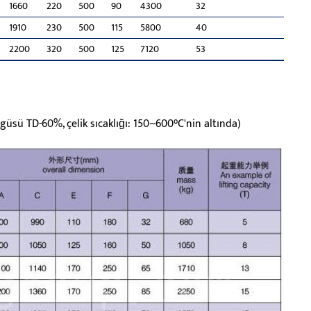
1660
220
500
90
4300
32
1910
230
500
115
5800
40
2200
320
500
125
7120
53
güsü TD-60%, çelik sıcaklığı: 150~600°C'nin altında)