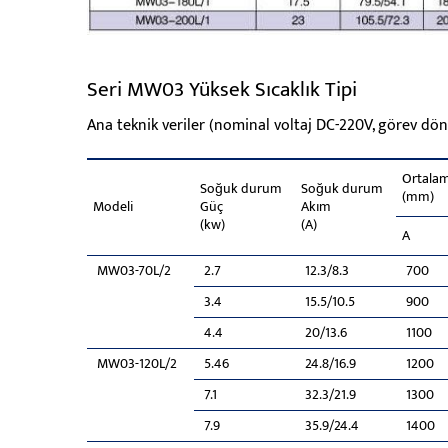
Seri MW03 Yüksek Sıcaklık Tipi
Ana teknik veriler (nominal voltaj DC-220V, görev dön
Ortala
Soğuk durum
Soğuk durum
(mm)
Modeli
Güç
Akım
(kw)
(A)
A
MW03-70L/2
2.7
12.3/8.3
700
3.4
15.5/10.5
900
4.4
20/13.6
1100
MW03-120L/2
5.46
24.8/16.9
1200
7.1
32.3/21.9
1300
7.9
35.9/24.4
1400