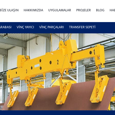
BIZE ULAŞIN
HAKKIMIZDA
UYGULAMALAR
PROJELER
BLOG
HA
ARABASI
VİNÇ YAYICI
VİNÇ PARÇALARI
TRANSFER SEPETI