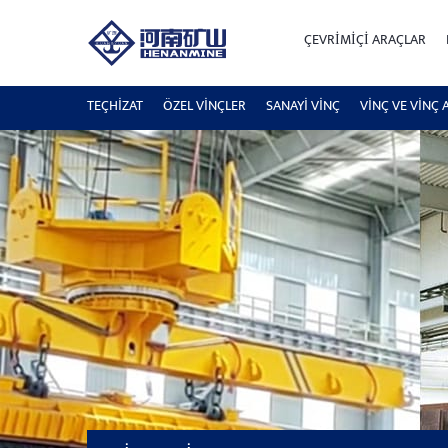
ÇEVRIMIÇI ARAÇLAR
TEÇHİZAT
ÖZEL VINÇLER
SANAYI VINÇ
VINÇ VE VINÇ 