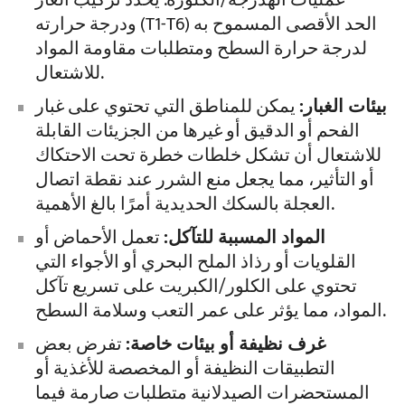
عمليات الهدرجة/الكلورة. يُحدد تركيب الغاز
ودرجة حرارته (T1-T6) الحد الأقصى المسموح به
لدرجة حرارة السطح ومتطلبات مقاومة المواد
للاشتعال.
بيئات الغبار:
يمكن للمناطق التي تحتوي على غبار
الفحم أو الدقيق أو غيرها من الجزيئات القابلة
للاشتعال أن تشكل خلطات خطرة تحت الاحتكاك
أو التأثير، مما يجعل منع الشرر عند نقطة اتصال
العجلة بالسكك الحديدية أمرًا بالغ الأهمية.
المواد المسببة للتآكل:
تعمل الأحماض أو
القلويات أو رذاذ الملح البحري أو الأجواء التي
تحتوي على الكلور/الكبريت على تسريع تآكل
المواد، مما يؤثر على عمر التعب وسلامة السطح.
غرف نظيفة أو بيئات خاصة:
تفرض بعض
التطبيقات النظيفة أو المخصصة للأغذية أو
المستحضرات الصيدلانية متطلبات صارمة فيما