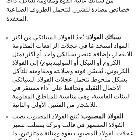
من سبائك عالية القوة ومقاومة للتآكل، ذات
خصائص مضادة للشرر، لتتحمل الظروف الصناعية
المعقدة.
سبائك الفولاذ:
يُعدّ الفولاذ السبائكي من أكثر
المواد استخدامًا في عجلات الرافعات المقاومة
للانفجار. بإضافة عنصر سبائكي واحد أو أكثر (مثل
الكروم أو النيكل أو الموليبدينوم) إلى الفولاذ
الكربوني، تُحسّن قوته وصلابته ومقاومته للتآكل
بشكل ملحوظ. تتحمل عجلات الفولاذ السبائكي
الأحمال الثقيلة وتحافظ على أداء مستقر في
البيئات القاسية، وهي مناسبة للمناطق المقاومة
للانفجار من الفئتين الأولى والثانية.
الفولاذ المصبوب:
يُنتج الفولاذ المصبوب بصب
الفولاذ المنصهر في قالب وتركه يتصلب. تتميز
عجلات الفولاذ المصبوب بقوة ومتانة ممتازتين، ما