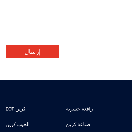
إرسال
رافعة جسرية
EOT كرين
صناعة كرين
الجيب كرين