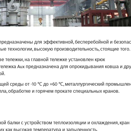
предназначены для эффективной, бесперебойной и безопа
е технологии, высокую производительность, стоящие того.
е тележки, на главной тележке установлен крюк
тележка Aux предназначена для опрокидывания ковша и дру
ой.
щей среды от -10 ℃ до +60 ℃, металлургический промышле
ла, обработке и горячем прокате специальных кранов.
ой балки с устройством теплоизоляции и охлаждения, кран
их как высокая температура и запыленность.