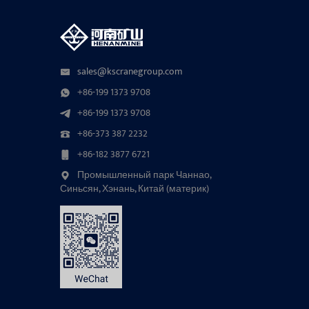
sales@kscranegroup.com
+86-199 1373 9708
+86-199 1373 9708
+86-373 387 2232
+86-182 3877 6721
Промышленный парк Чаннао,
Синьсян, Хэнань, Китай (материк)