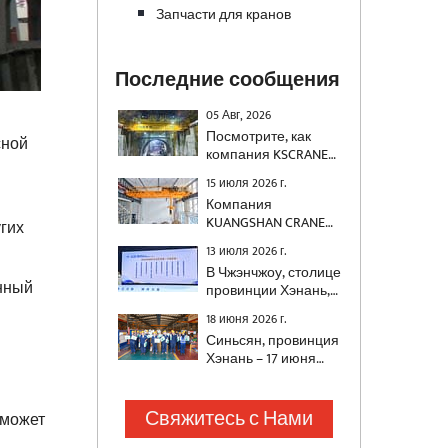
Запчасти для кранов
Последние сообщения
05 Авг, 2026
Посмотрите, как
сной
компания KSCRANE
(Henan Mine)
15 июля 2026 г.
поставила
Компания
двухбалочный кран
KUANGSHAN CRANE
гих
грузоподъемностью
успешно поставила
500 тонн с системой
13 июля 2026 г.
два
предотвращения
В Чжэнчжоу, столице
автоматизированных
раскачивания для
нный
провинции Хэнань,
мостовых крана для
строительства
недавно состоялась
национального
высокоскоростной
18 июня 2026 г.
церемония вручения
энергетического
железной дороги.
Синьсян, провинция
наград «Социально
проекта, специально
Хэнань – 17 июня
ответственное
разработанных для
2026 г. – В
предприятие
удовлетворения
преддверии
провинции Хэнань»
требований
Праздника
Свяжитесь с Нами
и «Выдающийся
 может
энергетической
драконьих лодок
социально
отрасли к