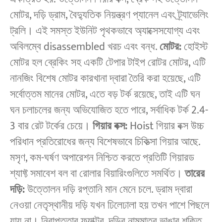
মোটর, দড়ি ড্রাম, বৈদ্যুতিক নিয়ন্ত্রণ প্যানেল এবং ট্র্যাভেলিং
ট্রলি। এই সমস্ত ইউনিট পৃথকভাবে অ্যাক্সেসযোগ্য এবং
অবিলম্বে disassembled খরচ এবং বন্ধ.
মোটর:
হোইস্ট
মোটর হল ব্রেকিং সহ একটি টেপার টাইপ রোটর মোটর, এটি
নানজিং বিশেষ মোটর কারখানা দ্বারা তৈরি করা হয়েছে, এটি
সর্বোত্তম মানের মোটর, এতে বড় টর্ক রয়েছে, তাই এটি ঘন
ঘন চলাচলের জন্য অভিযোজিত হতে পারে, সর্বাধিক টর্ক 2.4-
3 বার রেট টর্কের চেয়ে।
গিয়ার বক্স:
Hoist গিয়ার বক্স উচ্চ
পরিধান প্রতিরোধের জন্য বিশেষভাবে চিকিত্সা গিয়ার আছে.
মসৃণ, কম-ঘর্ষণ অপারেশন নিশ্চিত করতে প্রতিটি গিয়ারড
শ্যাফ্ট সমাবেশ বল বা রোলার বিয়ারিংগুলিতে সমর্থিত।
তারের
দড়ি:
উত্তোলন দড়ি রপ্তানি মান মেনে চলে. ড্রাম দ্বারা
নেওয়া নেতৃস্থানীয় দড়ি যখন ঢিলেঢালা হয় তখন পাশে পিছলে
যায় না। নিরাপত্তার ফ্যাক্টর, দড়ির নামমাত্র ভাঙার শক্তি