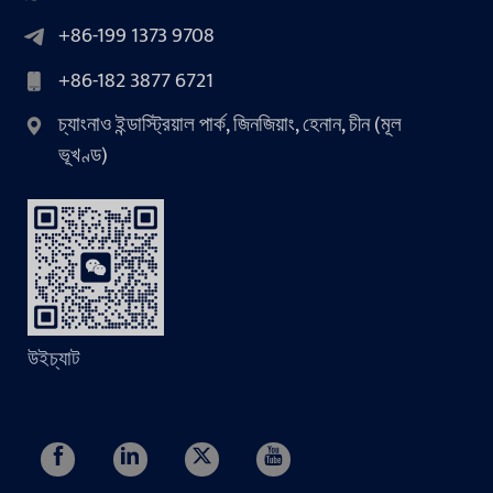
+86-199 1373 9708
+86-182 3877 6721
চ্যাংনাও ইন্ডাস্ট্রিয়াল পার্ক, জিনজিয়াং, হেনান, চীন (মূল
ভূখণ্ড)
উইচ্যাট