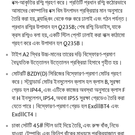
বক্স-আকৃতির রশ্মি গ্রহণ করে। প্রতিটি প্রধান রশ্মি কঠোরভাবে
আমাদের কোম্পানির বক্স বিম উৎপাদন প্রক্রিয়ার মান অনুসারে
তৈরি করা হয়, ব্ল্যাঙ্কিং থেকে শুরু করে ঢালাই এবং গঠন পর্যন্ত।
প্রধান রশ্মির উপাদান হল Q235B; শেষ রশ্মি ডিভাইস, যাকে
ক্রস রশ্মিও বলা হয়, একটি স্টিল প্লেট ঢালাই করা বাক্স কাঠামো
গ্রহণ করে এবং উপাদান হল Q235B।
টাইপ A2 স্থির উচ্চ-মানের তারের দড়ি বিস্ফোরণ-প্রমাণ
বৈদ্যুতিক উত্তোলন উত্তোলন প্রক্রিয়া হিসাবে গৃহীত হয়।
মোটরটি BZDY(D) সিরিজের বিস্ফোরণ-প্রমাণ মোটর গ্রহণ
করে। স্ট্যান্ডার্ড মোটর ইনসুলেশন ক্লাস হল ক্লাস B, সুরক্ষা
গ্রেড হল IP44, এবং এটিকে কাজের অবস্থা অনুসারে ক্লাস F
বা H ইনসুলেশন, IP54, অথবা IP55 সুরক্ষা গ্রেডেও তৈরি করা
যেতে পারে। বিস্ফোরণ-প্রমাণ গ্রেড হল ExdⅡBT4 এবং
ExdⅡCT4।
চাকা সেটটি 45# স্টিল ডাই দিয়ে তৈরি, এবং রুক্ষ বাঁক, নিভে
যাওয়া, টেম্পারিং এবং ফিনিশ বাঁকের মাধ্যমে প্রক্রিয়াজাত করা