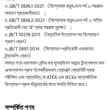
৩. GB/T 3836.1-2021 《বিস্ফোরক বায়ুমণ্ডল-পর্ব ১: সরঞ্জাম-
সাধারণ প্রয়োজনীয়তা》；
৪. GB/T 3836.2-2021 《বিস্ফোরক বায়ুমণ্ডল-পর্ব ২: অগ্নি-
প্রতিরোধী ঘের "d" দ্বারা সরঞ্জাম সুরক্ষা》；
৫. JB/T 10219-2011 《বৈদ্যুতিক উত্তোলন সহ বিস্ফোরণ-
প্রমাণ ক্রেন》
৬. JB/T 5897-2014 《বিস্ফোরণ-প্রতিরোধী ওভারহেড
ট্র্যাভেলিং ক্রেন》
সমস্ত পণ্য ন্যাশনাল সেন্টার ফর সুপারভিশন অ্যান্ড ইন্সপেকশন অফ
এক্সপ্লোশন-প্রুফ ইলেকট্রিক্যাল প্রোডাক্ট কোয়ালিটি দ্বারা
পরীক্ষিত এবং প্রত্যয়িত, যা ATEX এবং IECEx আন্তর্জাতিক
বিস্ফোরণ-প্রুফ স্ট্যান্ডার্ডের সাথে সম্মতি নিশ্চিত করে।
সম্পর্কিত পণ্য