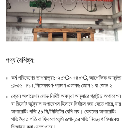
পণ্য বৈশিষ্ট্য:
কর্ম পরিবেশের তাপমাত্রা: -২৫℃~+৪০℃, আপেক্ষিক আর্দ্রতা
≤৮৫১TP১T, বিস্ফোরণ-প্রমাণ এলাকা: জোন ১ বা জোন ২
ক্রেন অপারেশন মোড নির্দিষ্ট অবস্থা অনুসারে গ্রাউন্ড অপারেশন
বা রিমোট কন্ট্রোল অপারেশন হিসাবে নির্বাচন করা যেতে পারে, যার
অপারেটিং গতি 25 মি/মিনিটের বেশি নয়। ক্রেনের অপারেটিং
গতি দ্বৈত গতি বা ফ্রিকোয়েন্সি রূপান্তর গতি নিয়ন্ত্রণ হিসাবেও
ডিজাইন করা যেতে পারে।