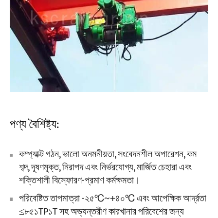
পণ্য বৈশিষ্ট্য:
কম্প্যাক্ট গঠন, ভালো অনমনীয়তা, সংবেদনশীল অপারেশন, কম
শব্দ, দূষণমুক্ত, নিরাপদ এবং নির্ভরযোগ্য, মার্জিত চেহারা এবং
শক্তিশালী বিস্ফোরণ-প্রমাণ কর্মক্ষমতা।
পরিবেষ্টিত তাপমাত্রা -২৫℃~+৪০℃ এবং আপেক্ষিক আর্দ্রতা
≤৮৫১TP১T সহ অভ্যন্তরীণ কারখানার পরিবেশের জন্য