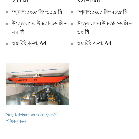
২০০ টন
32t~160t
স্প্যান: ১০.৫ মি~৩১.৫ মি
স্প্যান: ১৬.৫ মি~২৮.৫ মি
উত্তোলনের উচ্চতা: ১৬ মি ~
উত্তোলনের উচ্চতা: ১৬ মি ~
২২ মি
৩০ মি
ওয়ার্কিং গ্রুপ: A4
ওয়ার্কিং গ্রুপ: A4
বিস্ফোরণ-প্রমাণ ওভারহেড ক্রেনগুলি
পরিষ্কার করুন