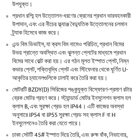
উপযুক্ত।
প্রধান রশ্মি হল উত্তোলন-ধরণের ক্রেনের প্রধান ভারবহনকারী
উপাদান, এবং এর নীচের ফ্ল্যাঞ্জ বৈদ্যুতিক উত্তোলনের চলমান
ট্র্যাক হিসেবে কাজ করে।
এন্ড বিম ডিভাইস, যা ক্রস বিম নামেও পরিচিত, প্রধান বিমের
উভয় প্রান্তে অবস্থিত এবং ঝুলন্ত প্লেটের মাধ্যমে প্রধান
বিমের সাথে বোল্ট করা হয়। এর গঠন মূলত ইস্পাত প্লেট, নিম্ন
কভার প্লেট, শক্তিবৃদ্ধি প্লেট এবং স্টিফেনার থেকে ঘূর্ণিত U-
আকৃতির চ্যানেলগুলিকে ঢালাই করে তৈরি করা হয়।
মোটরটি BZDY(D) সিরিজের শঙ্কুযুক্ত বিস্ফোরণ-প্রমাণ রটার
ব্রেক মোটর গ্রহণ করে। স্ট্যান্ডার্ড মোটর ইনসুলেশন ক্লাস হল
ক্লাস B, এবং সুরক্ষা গ্রেড হল IP44। এটি কাজের অবস্থা
অনুসারে IP54 বা IP55 সুরক্ষা গ্রেড সহ ক্লাস F বা H
ইনসুলেশনেও তৈরি করা যেতে পারে।
চাকা সেটটি 45# ইস্পাত দিয়ে তৈরি, এবং রুক্ষ বাঁক, নিভানোর,