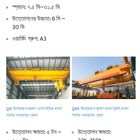
স্প্যান: ৭.৫ মি~৩১.৫ মি
উত্তোলনের উচ্চতা: 6 মি ~
30 মি
ওয়ার্কিং গ্রুপ: A3
QB বিস্ফোরণ-প্রমাণ ওপেন উইঞ্চ ডাবল
QBE বিস্ফোরণ-প্রমাণ ডাবল ট্রলি ডাবল
গার্ডার ওভারহেড ক্রেন
গার্ডার ওভারহেড ক্রেন
উত্তোলন ক্ষমতা: ৫ টন ~
উত্তোলন ক্ষমতা: