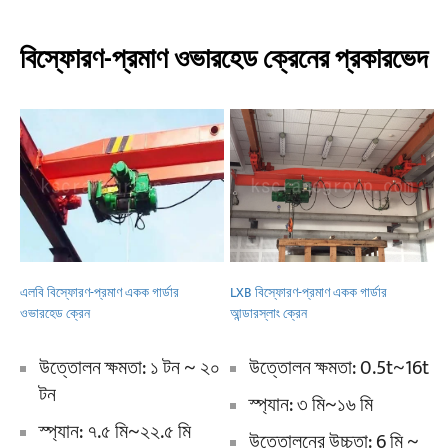
বিস্ফোরণ-প্রমাণ ওভারহেড ক্রেনের প্রকারভেদ
প্রকল্প
ব্লগ
খবর
অ্যাপ্লিকেশন
আমাদের সম্পর্কে
যোগাযোগ করুন
এলবি বিস্ফোরণ-প্রমাণ একক গার্ডার
LXB বিস্ফোরণ-প্রমাণ একক গার্ডার
ওভারহেড ক্রেন
আন্ডারস্লাং ক্রেন
উত্তোলন ক্ষমতা: ১ টন ~ ২০
উত্তোলন ক্ষমতা: 0.5t~16t
টন
স্প্যান: ৩ মি~১৬ মি
স্প্যান: ৭.৫ মি~২২.৫ মি
উত্তোলনের উচ্চতা: 6 মি ~