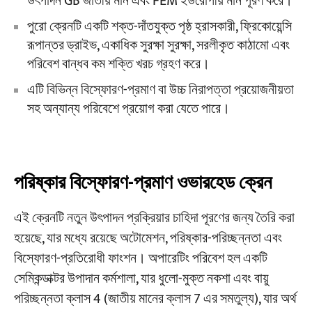
উৎপাদন GB জাতীয় মান এবং FEM ইউরোপীয় মান পূরণ করে।
পুরো ক্রেনটি একটি শক্ত-দাঁতযুক্ত পৃষ্ঠ হ্রাসকারী, ফ্রিকোয়েন্সি
রূপান্তর ড্রাইভ, একাধিক সুরক্ষা সুরক্ষা, সরলীকৃত কাঠামো এবং
পরিবেশ বান্ধব কম শক্তি খরচ গ্রহণ করে।
এটি বিভিন্ন বিস্ফোরণ-প্রমাণ বা উচ্চ নিরাপত্তা প্রয়োজনীয়তা
সহ অন্যান্য পরিবেশে প্রয়োগ করা যেতে পারে।
পরিষ্কার বিস্ফোরণ-প্রমাণ ওভারহেড ক্রেন
এই ক্রেনটি নতুন উৎপাদন প্রক্রিয়ার চাহিদা পূরণের জন্য তৈরি করা
হয়েছে, যার মধ্যে রয়েছে অটোমেশন, পরিষ্কার-পরিচ্ছন্নতা এবং
বিস্ফোরণ-প্রতিরোধী ফাংশন। অপারেটিং পরিবেশ হল একটি
সেমিকন্ডাক্টর উপাদান কর্মশালা, যার ধুলো-মুক্ত নকশা এবং বায়ু
পরিচ্ছন্নতা ক্লাস 4 (জাতীয় মানের ক্লাস 7 এর সমতুল্য), যার অর্থ