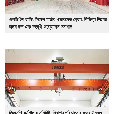
এলডি টপ রানিং সিঙ্গেল গার্ডার ওভারহেড ক্রেন: বিভিন্ন শিল্পের
জন্য দক্ষ এবং বহুমুখী উত্তোলন সমাধান
জিএমপি কর্মশালায় সুনির্দিষ্ট, নিরাপদ পরিচালনার জন্য উন্নত