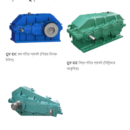
QY-DC
কম গতির শ্যাফট (গিয়ার ডিস্ক
টাইপ)
QY-DZ
নিম্ন-গতির শ্যাফট (সিলিন্ডার
আকৃতির)