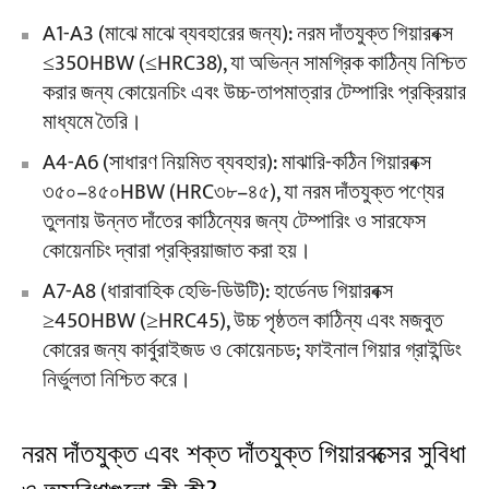
A1-A3 (মাঝে মাঝে ব্যবহারের জন্য): নরম দাঁতযুক্ত গিয়ারবক্স
≤350HBW (≤HRC38), যা অভিন্ন সামগ্রিক কাঠিন্য নিশ্চিত
করার জন্য কোয়েনচিং এবং উচ্চ-তাপমাত্রার টেম্পারিং প্রক্রিয়ার
মাধ্যমে তৈরি।
A4-A6 (সাধারণ নিয়মিত ব্যবহার): মাঝারি-কঠিন গিয়ারবক্স
৩৫০–৪৫০HBW (HRC৩৮–৪৫), যা নরম দাঁতযুক্ত পণ্যের
তুলনায় উন্নত দাঁতের কাঠিন্যের জন্য টেম্পারিং ও সারফেস
কোয়েনচিং দ্বারা প্রক্রিয়াজাত করা হয়।
A7-A8 (ধারাবাহিক হেভি-ডিউটি): হার্ডেনড গিয়ারবক্স
≥450HBW (≥HRC45), উচ্চ পৃষ্ঠতল কাঠিন্য এবং মজবুত
কোরের জন্য কার্বুরাইজড ও কোয়েনচড; ফাইনাল গিয়ার গ্রাইন্ডিং
নির্ভুলতা নিশ্চিত করে।
নরম দাঁতযুক্ত এবং শক্ত দাঁতযুক্ত গিয়ারবক্সের সুবিধা