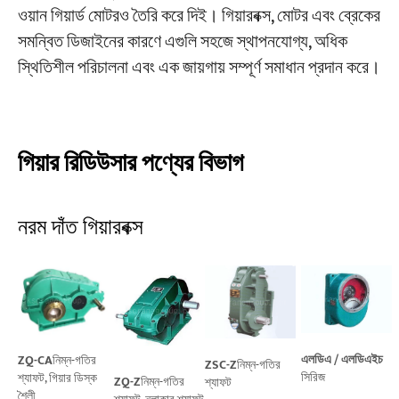
ওয়ান গিয়ার্ড মোটরও তৈরি করে দিই। গিয়ারবক্স, মোটর এবং ব্রেকের
সমন্বিত ডিজাইনের কারণে এগুলি সহজে স্থাপনযোগ্য, অধিক
প্রকল্প
স্থিতিশীল পরিচালনা এবং এক জায়গায় সম্পূর্ণ সমাধান প্রদান করে।
ব্লগ
খবর
অ্যাপ্লিকেশন
আমাদের সম্পর্কে
যোগাযোগ করুন
গিয়ার রিডিউসার পণ্যের বিভাগ
নরম দাঁত গিয়ারবক্স
এলডিএ / এলডিএইচ
ZQ-CA
নিম্ন-গতির
ZSC-Z
নিম্ন-গতির
সিরিজ
শ্যাফট, গিয়ার ডিস্ক
ZQ-Z
নিম্ন-গতির
শ্যাফট
শৈলী