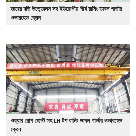
তারের দড়ি উত্তোলন সহ ইউরোপীয় শীর্ষ রানিং ডাবল গার্ডার
ওভারহেড ক্রেন
ওয়্যার রোপ হোস্ট সহ LH টপ রানিং ডাবল গার্ডার ওভারহেড
ক্রেন