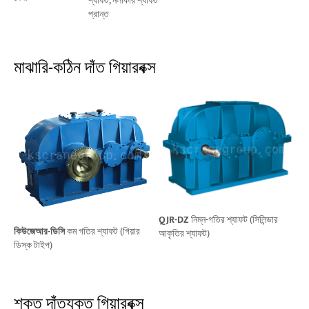
শ্যাফট, নলাকার শ্যাফট
প্রান্ত
মাঝারি-কঠিন দাঁত গিয়ারবক্স
QJR-DZ
নিম্ন-গতির শ্যাফট (সিলিন্ডার
কিউজেআর-ডিসি
কম গতির শ্যাফট (গিয়ার
আকৃতির শ্যাফট)
ডিস্ক টাইপ)
শক্ত দাঁতযুক্ত গিয়ারবক্স