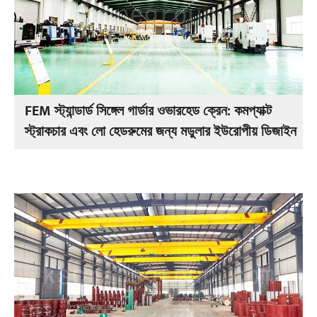
FEM স্ট্যান্ডার্ড সিঙ্গেল গার্ডার ওভারহেড ক্রেন: কমপ্যাক্ট
স্ট্রাকচার এবং লো হেডরুমের জন্য মডুলার ইউরোপীয় ডিজাইন