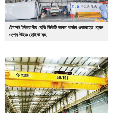
টেকসই ইউরোপীয় হেভি ডিউটি ডাবল গার্ডার ওভারহেড ক্রেন
ওপেন উইঞ্চ হোইস্ট সহ