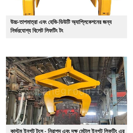
উচ্চ-তাপমাত্রা এবং হেভি-ডিউটি অ্যাপ্লিকেশনের জন্য
নির্ভরযোগ্য বিলেট লিফটিং টং
কাস্টম ইনগট টংস - নিরাপদ এবং দক্ষ মেটাল ইনগট লিফটিং এর