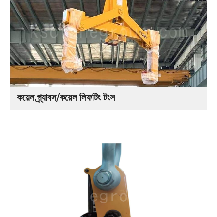
কয়েল গ্র্যাবস/কয়েল লিফটিং টংস