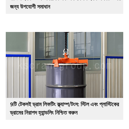
জন্য উপযোগী সমাধান
9টি টেকসই ড্রাম লিফটিং ক্ল্যাম্প/টংস: স্টিল এবং প্লাস্টিকের
ড্রামের নিরাপদ হ্যান্ডলিং নিশ্চিত করুন