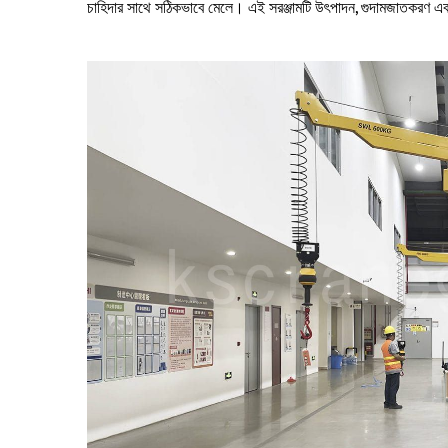
চাহিদার সাথে সঠিকভাবে মেলে। এই সরঞ্জামটি উৎপাদন, গুদামজাতকরণ এবং