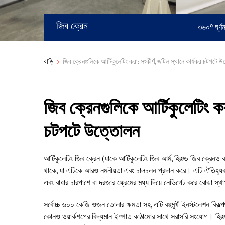
জিব ক্রেন
৩৬০° ঘূর্ণন
বাড়ি
জিব ক্রেনগুলিকে আর্টিকুলেটিং করা: সংকীর্ণ, জটিল স্থানে কার্যকর চটপটে 
জিব ক্রেনগুলিকে আর্টিকুলেটিং কর
চটপটে উত্তোলন
আর্টিকুলেটিং জিব ক্রেন (যাকে আর্টিকুলেটিং জিব আর্ম, হিঞ্জড জিব ক্র
থাকে, যা এটিকে আরও নমনীয়তা এবং চালচলন প্রদান করে। এটি ঐতিহ্যবাহী
এবং বাধার চারপাশে বা দরজার ফ্রেমের মধ্য দিয়ে নেভিগেট করে বোঝা স্থ
সর্বোচ্চ ৬০০ কেজি ওজন তোলার ক্ষমতা সহ, এটি বহুমুখী ইনস্টলেশন বিকল্পগু
কোনও ওয়ার্কশপের বিদ্যমান ইস্পাত কাঠামোর সাথে সরাসরি সংযোগ। হিঞ্জ