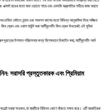
র্বিক অপারেশন কভারেজ অর্জন করে। পথ এবং এলাকা নমনীয়ভাবে সামঞ্জস্য করা যেতে
 এবং এক্সস্ট হুডের মতো বাধা এড়াতে পারে এবং এমনকি যন্ত্রপাতির গভীরে কাজ করতে
ের চাহিদা মেটাতে গ্র্যাব এবং সাকশন কাপের মতো বিভিন্ন আনুষাঙ্গিক দিয়ে সজ্জিত
টিং জিব ক্রেন এবং ওয়াল মাউন্ট করা আর্টিকুলেটিং জিব ক্রেন উভয়েরই এই সুবিধা
 স্বল্প-দূরত্বের উপাদান পরিচালনার জন্য বিশেষভাবে ডিজাইন করা, আর্টিকুলেটিং আর্ম
নিন: সরাসরি প্রস্তুতকারক এবং প্রিমিয়াম
জয়েন্ট দ্বারা সংযুক্ত, যা বাহুটিকে বিভিন্ন কোণে বাঁকতে সক্ষম করে। এটি বহুমাত্রিক