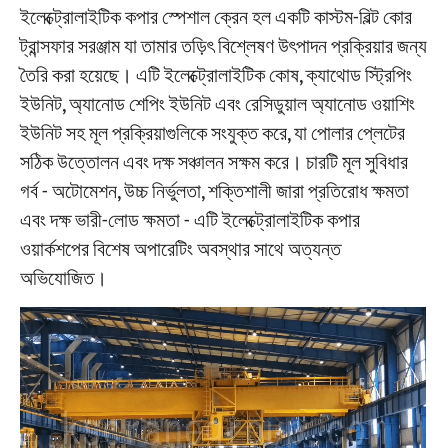
ইলেক্ট্রোলাইটিক কপার স্পেশাল ক্রেন হল একটি কাস্টম-বিল্ট কোর
ট্রান্সফার সরঞ্জাম যা তামার তড়িৎ বিশ্লেষণ উৎপাদন প্রক্রিয়ার জন্য
তৈরি করা হয়েছে। এটি ইলেক্ট্রোলাইটিক কোষ, ক্যাথোড স্ট্রিপিং
ইউনিট, অ্যানোড শেপিং ইউনিট এবং রেসিডুয়াল অ্যানোড ওয়াশিং
ইউনিট সহ মূল প্রক্রিয়াগুলিকে সংযুক্ত করে, যা পোলার প্লেটের
সঠিক উত্তোলন এবং দক্ষ সঞ্চালন সক্ষম করে। চারটি মূল সুবিধার
গর্ব - অটোমেশন, উচ্চ নির্ভুলতা, শক্তিশালী জারা প্রতিরোধ ক্ষমতা
এবং দক্ষ ভারী-লোড ক্ষমতা - এটি ইলেক্ট্রোলাইটিক কপার
ওয়ার্কশপের বিশেষ অপারেটিং অবস্থার সাথে অত্যন্ত
অভিযোজিত।