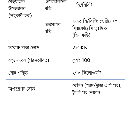
বৈদ্যুতিক
উত্তোলনের
৮ মি/মিনিট
উত্তোলন
গতি
(সহকারী হুক)
২-২০ মি/মিনিট ভেরিয়েবল
ভ্রমণের
ফ্রিকোয়েন্সি ড্রাইভ
গতি
(ভিএফডি)
সর্বোচ্চ চাকা লোড
220KN
ক্রেন রেল (প্রস্তাবিত)
ক্যুই 100
মোট শক্তি
২৭০ কিলোওয়াট
কেবিন (গরম/ঠান্ডা এসি সহ),
অপারেশন মোড
ট্রলি সহ চলমান