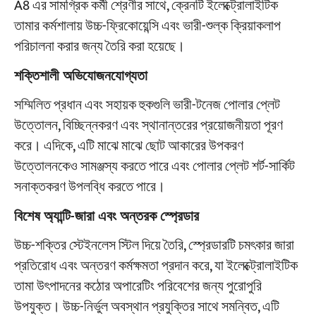
A8 এর সামগ্রিক কর্মী শ্রেণীর সাথে, ক্রেনটি ইলেক্ট্রোলাইটিক
তামার কর্মশালায় উচ্চ-ফ্রিকোয়েন্সি এবং ভারী-শুল্ক ক্রিয়াকলাপ
পরিচালনা করার জন্য তৈরি করা হয়েছে।
শক্তিশালী অভিযোজনযোগ্যতা
সম্মিলিত প্রধান এবং সহায়ক হুকগুলি ভারী-টনেজ পোলার প্লেট
উত্তোলন, বিচ্ছিন্নকরণ এবং স্থানান্তরের প্রয়োজনীয়তা পূরণ
করে। এদিকে, এটি মাঝে মাঝে ছোট আকারের উপকরণ
উত্তোলনকেও সামঞ্জস্য করতে পারে এবং পোলার প্লেট শর্ট-সার্কিট
সনাক্তকরণ উপলব্ধি করতে পারে।
বিশেষ অ্যান্টি-জারা এবং অন্তরক স্প্রেডার
উচ্চ-শক্তির স্টেইনলেস স্টিল দিয়ে তৈরি, স্প্রেডারটি চমৎকার জারা
প্রতিরোধ এবং অন্তরণ কর্মক্ষমতা প্রদান করে, যা ইলেক্ট্রোলাইটিক
তামা উৎপাদনের কঠোর অপারেটিং পরিবেশের জন্য পুরোপুরি
উপযুক্ত। উচ্চ-নির্ভুল অবস্থান প্রযুক্তির সাথে সমন্বিত, এটি