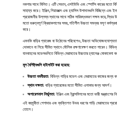
নকশার সাথে মিলিত। এটি সেডান, এসইউভি এবং স্পোর্টস কারের মতো বিভিন
সাহায্য করে। ইঞ্জিন, গিয়ারবক্স এবং চ্যাসিস উপাদানগুলি বিচ্ছিন্ন এব
প্রয়োজনীয় উল্লম্ব স্থানের সাথে সঠিক সারিবদ্ধকরণ সক্ষম করে, স্থির উচ্
মতো গুরুত্বপূর্ণ ক্রিয়াকলাপের সময়, গতিশীল উচ্চতা সমন্বয় মসৃণ কর্মপ
করে।
এমনকি বাড়ির গ্যারেজ বা উঠোনের পরিবেশেও, উচ্চতা অভিযোজনযোগ্যতা ব
দোকানে না গিয়ে সীমিত স্থানে মৌলিক রক্ষণাবেক্ষণ করতে পারেন। বিভিন্ন মোট
যানবাহনের মডেলগুলিতে বিভিন্ন মেরামতের উচ্চতার চ্যালেঞ্জ মোকাবেলা কর
​মূল বৈশিষ্ট্যগুলি হাইলাইট করা হয়েছে
​:
উচ্চতা নমনীয়তা
​: বিভিন্ন গাড়ির মডেল এবং মেরামতের কাজের জন্য 
স্থান দক্ষতা
​: বাড়ির গ্যারেজের মতো সীমিত এলাকার জন্য আদর্শ।
অপারেশনাল নির্ভুলতা
​: ইঞ্জিন এবং ট্রান্সমিশনের মতো ভারী যন্ত্রাংশের
এই বহুমুখীতা পেশাদার এবং ব্যক্তিগত উভয় ধরণের গাড়ি মেরামতের প্রয়োজ
তোলে।